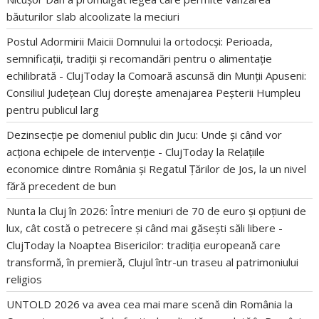
băuturilor slab alcoolizate la meciuri
Postul Adormirii Maicii Domnului la ortodocși: Perioada,
semnificații, tradiții și recomandări pentru o alimentație
echilibrată - ClujToday
la
Comoară ascunsă din Munții Apuseni:
Consiliul Județean Cluj dorește amenajarea Peșterii Humpleu
pentru publicul larg
Dezinsecție pe domeniul public din Jucu: Unde și când vor
acționa echipele de intervenție - ClujToday
la
Relațiile
economice dintre România și Regatul Țărilor de Jos, la un nivel
fără precedent de bun
Nunta la Cluj în 2026: Între meniuri de 70 de euro și opțiuni de
lux, cât costă o petrecere și când mai găsești săli libere -
ClujToday
la
Noaptea Bisericilor: tradiția europeană care
transformă, în premieră, Clujul într-un traseu al patrimoniului
religios
UNTOLD 2026 va avea cea mai mare scenă din România
la