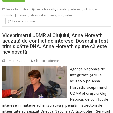
,
,
,
,
Important
Stiri
anna horvath
claudiu padurean
clujtoday
,
,
,
,
Consiliul Judetean
istvan vakar
news
stiri
udmr
Leave a comment
Viceprimarul UDMR al Clujului, Anna Horvath,
acuzată de conflict de interese. Dosarul a fost
trimis către DNA. Anna Horvath spune că este
nevinovată
1 martie 2017
Claudiu Padurean
Agenţia Naţională de
Integritate (ANI) a
acuzat-o pe Anna
Horvath, viceprimarul
UDMR al oraşului Cluj-
Napoca, de conflict de
interese în materie administrativă şi penală. Inspectorii de
integritate au sesizat Direcţia Naţionalã Anticorupţie – Serviciul