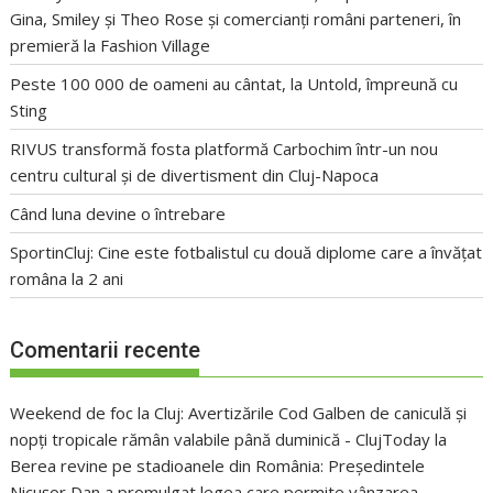
Gina, Smiley și Theo Rose și comercianți români parteneri, în
premieră la Fashion Village
Peste 100 000 de oameni au cântat, la Untold, împreună cu
Sting
RIVUS transformă fosta platformă Carbochim într-un nou
centru cultural și de divertisment din Cluj-Napoca
Când luna devine o întrebare
SportinCluj: Cine este fotbalistul cu două diplome care a învățat
româna la 2 ani
Comentarii recente
Weekend de foc la Cluj: Avertizările Cod Galben de caniculă și
nopți tropicale rămân valabile până duminică - ClujToday
la
Berea revine pe stadioanele din România: Președintele
Nicușor Dan a promulgat legea care permite vânzarea