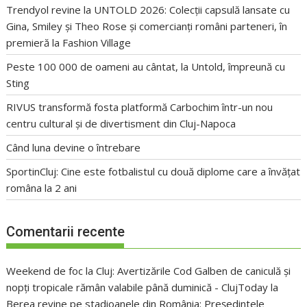
Trendyol revine la UNTOLD 2026: Colecții capsulă lansate cu
Gina, Smiley și Theo Rose și comercianți români parteneri, în
premieră la Fashion Village
Peste 100 000 de oameni au cântat, la Untold, împreună cu
Sting
RIVUS transformă fosta platformă Carbochim într-un nou
centru cultural și de divertisment din Cluj-Napoca
Când luna devine o întrebare
SportinCluj: Cine este fotbalistul cu două diplome care a învățat
româna la 2 ani
Comentarii recente
Weekend de foc la Cluj: Avertizările Cod Galben de caniculă și
nopți tropicale rămân valabile până duminică - ClujToday
la
Berea revine pe stadioanele din România: Președintele