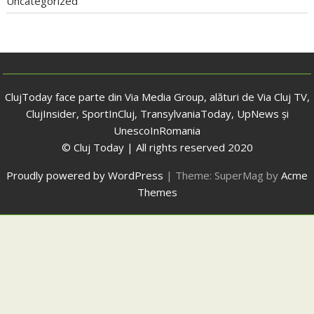
Uncategorized
ClujToday face parte din Via Media Group, alături de Via Cluj TV,
ClujInsider, SportInCluj, TransylvaniaToday, UpNews și
UnescoInRomania
© Cluj Today | All rights reserved 2020
Proudly powered by WordPress
|
Theme: SuperMag by
Acme
Themes