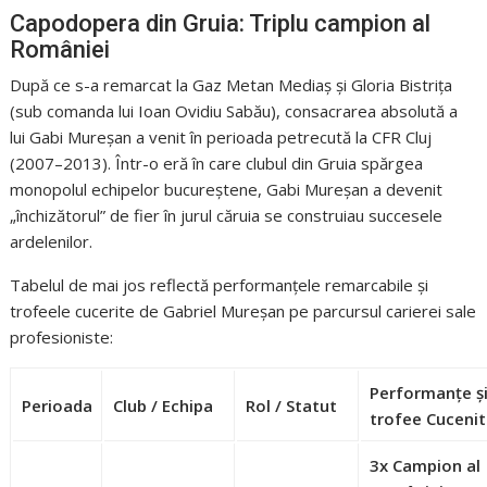
Capodopera din Gruia: Triplu campion al
României
După ce s-a remarcat la Gaz Metan Mediaș și Gloria Bistrița
(sub comanda lui Ioan Ovidiu Sabău), consacrarea absolută a
lui Gabi Mureșan a venit în perioada petrecută la CFR Cluj
(2007–2013). Într-o eră în care clubul din Gruia spărgea
monopolul echipelor bucureștene, Gabi Mureșan a devenit
„închizătorul” de fier în jurul căruia se construiau succesele
ardelenilor.
Tabelul de mai jos reflectă performanțele remarcabile și
trofeele cucerite de Gabriel Mureșan pe parcursul carierei sale
profesioniste:
Performanțe ș
Perioada
Club / Echipa
Rol / Statut
trofee Cuceni
3x Campion al