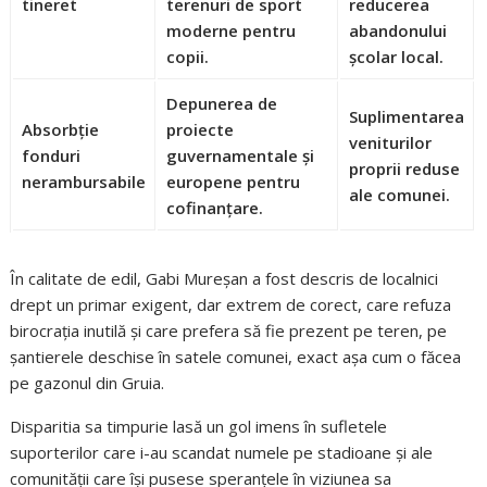
tineret
terenuri de sport
reducerea
moderne pentru
abandonului
copii.
școlar local.
Depunerea de
Suplimentarea
Absorbție
proiecte
veniturilor
fonduri
guvernamentale și
proprii reduse
nerambursabile
europene pentru
ale comunei.
cofinanțare.
În calitate de edil, Gabi Mureșan a fost descris de localnici
drept un primar exigent, dar extrem de corect, care refuza
birocrația inutilă și care prefera să fie prezent pe teren, pe
șantierele deschise în satele comunei, exact așa cum o făcea
pe gazonul din Gruia.
Disparitia sa timpurie lasă un gol imens în sufletele
suporterilor care i-au scandat numele pe stadioane și ale
comunității care își pusese speranțele în viziunea sa