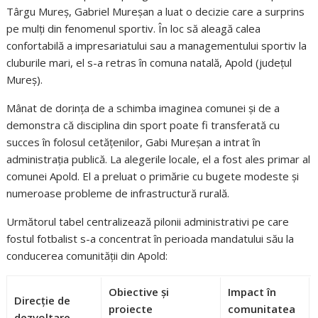
Târgu Mureș, Gabriel Mureșan a luat o decizie care a surprins
pe mulți din fenomenul sportiv. În loc să aleagă calea
confortabilă a impresariatului sau a managementului sportiv la
cluburile mari, el s-a retras în comuna natală, Apold (județul
Mureș).
Mânat de dorința de a schimba imaginea comunei și de a
demonstra că disciplina din sport poate fi transferată cu
succes în folosul cetățenilor, Gabi Mureșan a intrat în
administrația publică. La alegerile locale, el a fost ales primar al
comunei Apold. El a preluat o primărie cu bugete modeste și
numeroase probleme de infrastructură rurală.
Următorul tabel centralizează pilonii administrativi pe care
fostul fotbalist s-a concentrat în perioada mandatului său la
conducerea comunității din Apold:
Obiective și
Impact în
Direcție de
proiecte
comunitatea
dezvoltare