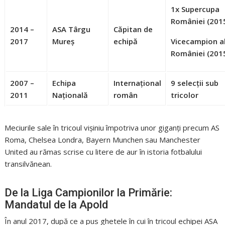
1x Supercupa
României
(201
2014 –
ASA Târgu
Căpitan de
2017
Mureș
echipă
Vicecampion a
României (201
2007 –
Echipa
Internațional
9 selecții sub
2011
Națională
român
tricolor
Meciurile sale în tricoul vișiniu împotriva unor giganți precum AS
Roma, Chelsea Londra, Bayern Munchen sau Manchester
United au rămas scrise cu litere de aur în istoria fotbalului
transilvănean.
De la Liga Campionilor la Primărie:
Mandatul de la Apold
În anul 2017, după ce a pus ghetele în cui în tricoul echipei ASA