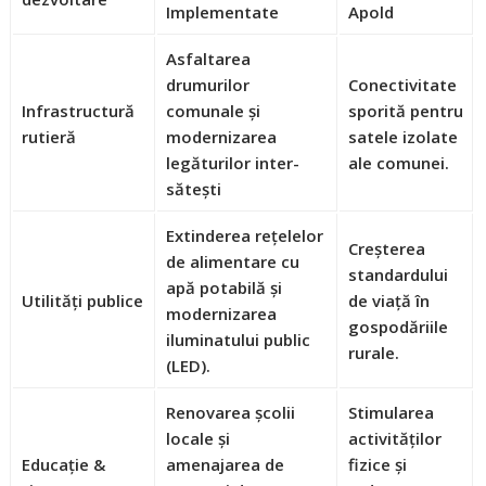
Implementate
Apold
Asfaltarea
drumurilor
Conectivitate
Infrastructură
comunale și
sporită pentru
rutieră
modernizarea
satele izolate
legăturilor inter-
ale comunei.
sătești
Extinderea rețelelor
Creșterea
de alimentare cu
standardului
apă potabilă și
Utilități publice
de viață în
modernizarea
gospodăriile
iluminatului public
rurale.
(LED).
Renovarea școlii
Stimularea
locale și
activităților
Educație &
amenajarea de
fizice și