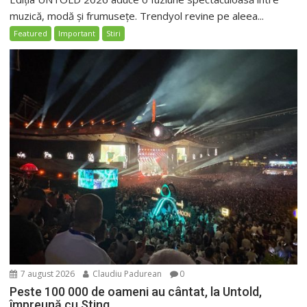
muzică, modă și frumusețe. Trendyol revine pe aleea...
Featured
Important
Stiri
7 august 2026
Claudiu Padurean
0
Peste 100 000 de oameni au cântat, la Untold,
împreună cu Sting