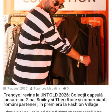
7 august 2026
Tigancea Madalina
0
Trendyol revine la UNTOLD 2026: Colecții capsulă
lansate cu Gina, Smiley și Theo Rose și comercianți
români parteneri, în premieră la Fashion Village
Ediția UNTOLD 2026 aduce o fuziune spectaculoasă între