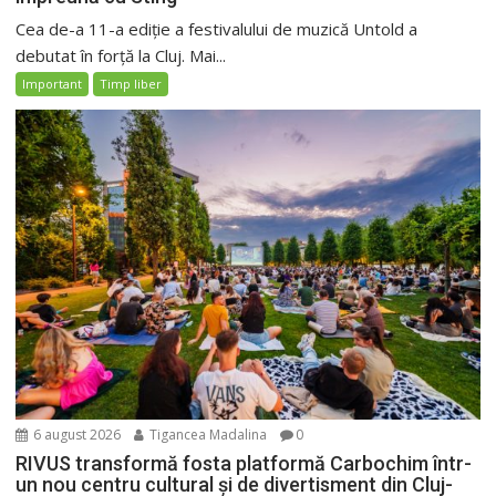
Cea de-a 11-a ediție a festivalului de muzică Untold a
debutat în forță la Cluj. Mai...
Important
Timp liber
6 august 2026
Tigancea Madalina
0
RIVUS transformă fosta platformă Carbochim într-
un nou centru cultural și de divertisment din Cluj-