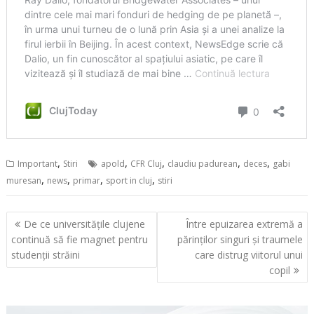
,
,
,
,
,
Important
Stiri
apold
CFR Cluj
claudiu padurean
deces
gabi
,
,
,
,
muresan
news
primar
sport in cluj
stiri
Navigare
De ce universitățile clujene
Între epuizarea extremă a
în
continuă să fie magnet pentru
părinților singuri și traumele
articole
studenții străini
care distrug viitorul unui
copil