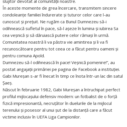
slujitor devotat al comunității noastre.
În aceste momente de grea încercare, transmitem sincere
condoleanțe familiei îndurerate și tuturor celor care l-au
cunoscut și prețuit. Ne rugăm ca Bunul Dumnezeu să-i
odihnească sufletul în pace, să-l așeze în lumina și iubirea Sa
cea veșnică și să dăruiască putere celor rămași în urmă.
Comunitatea noastră îi va păstra vie amintirea și îi va fi
recunoscătoare pentru tot ceea ce a făcut pentru oameni și
pentru comuna Apold.
Dumnezeu să-l odihnească în pace! Veșnică pomenire!”, au
postat angajații primăriei pe pagina de Facebook a instituției.
Gabi Mureșan s-ar fi înecat în timp ce înota într-un lac din satul
Șaeș.
Născut în februarie 1982, Gabi Mureșan a întruchipat perfect
profilul mijlocașului defensiv modern: un fotbalist de o forță
fizică impresionantă, necruțător în duelurile de la mijlocul
terenului și posesor al unui șut de la distanță care a făcut
victime inclusiv în UEFA Liga Campionilor.