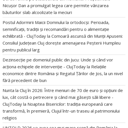
Nicușor Dan a promulgat legea care permite vânzarea
băuturilor slab alcoolizate la meciuri
Postul Adormirii Maicii Domnului la ortodocși: Perioada,
semnificații, tradiții și recomandări pentru o alimentație
echilibrată - ClujToday
la
Comoară ascunsă din Munții Apuseni:
Consiliul Județean Cluj dorește amenajarea Peșterii Humpleu
pentru publicul larg
Dezinsecție pe domeniul public din Jucu: Unde și când vor
acționa echipele de intervenție - ClujToday
la
Relațiile
economice dintre România și Regatul Țărilor de Jos, la un nivel
fără precedent de bun
Nunta la Cluj în 2026: Între meniuri de 70 de euro și opțiuni de
lux, cât costă o petrecere și când mai găsești săli libere -
ClujToday
la
Noaptea Bisericilor: tradiția europeană care
transformă, în premieră, Clujul într-un traseu al patrimoniului
religios
UNTOLD 2026 va avea cea mai mare scenă din România
la