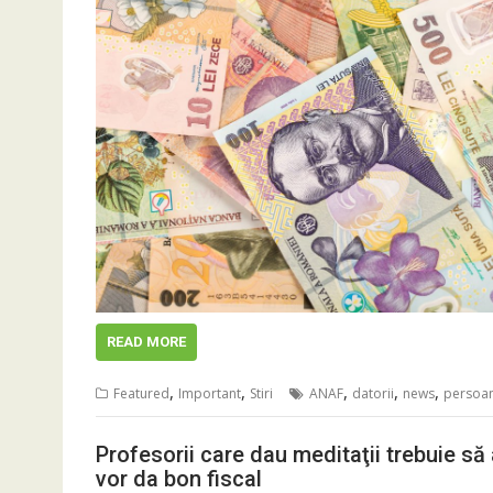
READ MORE
,
,
,
,
,
Featured
Important
Stiri
ANAF
datorii
news
persoan
Profesorii care dau meditaţii trebuie să
vor da bon fiscal