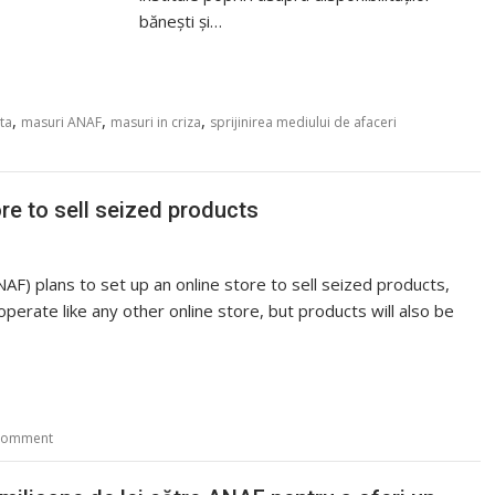
bănești și…
,
,
,
ita
masuri ANAF
masuri in criza
sprijinirea mediului de afaceri
re to sell seized products
AF) plans to set up an online store to sell seized products,
 operate like any other online store, but products will also be
 comment