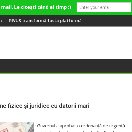
eră la Fashion Village
ă fosta platformă Carbochim într-un nou centru cultural și de 
Când luna devine o într
 fizice și juridice cu datorii mari
Guvernul a aprobat o ordonanță de urgență