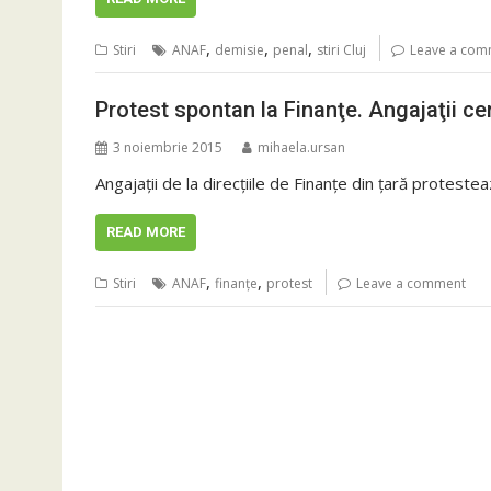
,
,
,
Stiri
ANAF
demisie
penal
stiri Cluj
Leave a com
Protest spontan la Finanţe. Angajaţii cer
3 noiembrie 2015
mihaela.ursan
Angajaţii de la direcţiile de Finanţe din ţară proteste
READ MORE
,
,
Stiri
ANAF
finanţe
protest
Leave a comment