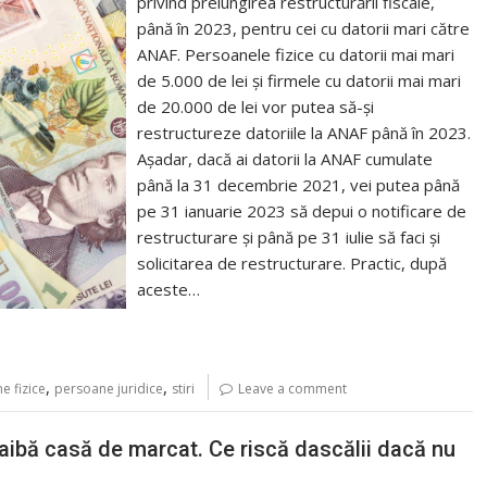
privind prelungirea restructurării fiscale,
până în 2023, pentru cei cu datorii mari către
ANAF. Persoanele fizice cu datorii mai mari
de 5.000 de lei și firmele cu datorii mai mari
de 20.000 de lei vor putea să-și
restructureze datoriile la ANAF până în 2023.
Așadar, dacă ai datorii la ANAF cumulate
până la 31 decembrie 2021, vei putea până
pe 31 ianuarie 2023 să depui o notificare de
restructurare și până pe 31 iulie să faci și
solicitarea de restructurare. Practic, după
aceste…
,
,
e fizice
persoane juridice
stiri
Leave a comment
 aibă casă de marcat. Ce riscă dascălii dacă nu