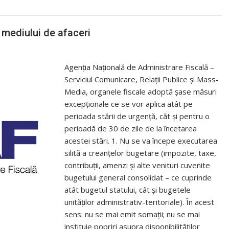
 mediului de afaceri
Agenția Națională de Administrare Fiscală –
Serviciul Comunicare, Relații Publice și Mass-
Media, organele fiscale adoptă șase măsuri
excepționale ce se vor aplica atât pe
perioada stării de urgență, cât și pentru o
perioadă de 30 de zile de la încetarea
acestei stări. 1. Nu se va începe executarea
silită a creanțelor bugetare (impozite, taxe,
contribuții, amenzi și alte venituri cuvenite
bugetului general consolidat – ce cuprinde
atât bugetul statului, cât și bugetele
unităților administrativ-teritoriale). În acest
sens: nu se mai emit somații; nu se mai
instituie popriri asupra disponibilităților