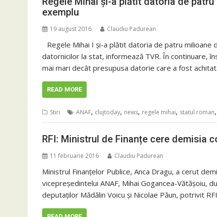
Regele Mihai şi-a plătit datoria de patru
exemplu
19 august 2016
Claudiu Padurean
Regele Mihai I şi-a plătit datoria de patru milioane
datornicilor la stat, informează TVR. În continuare, 
mai mari decât presupusa datorie care a fost achitat
READ MORE
,
,
,
,
Stiri
ANAF
clujtoday
news
regele mihai
statul roman
RFI: Ministrul de Finanțe cere demisia 
11 februarie 2016
Claudiu Padurean
Ministrul Finanțelor Publice, Anca Dragu, a cerut dem
vicepreședintelui ANAF, Mihai Gogancea-Vătășoiu, du
deputaților Mădălin Voicu și Nicolae Păun, potrivit R
READ MORE