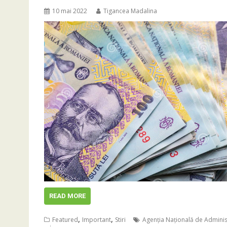
10 mai 2022
Tigancea Madalina
READ MORE
,
,
Featured
Important
Stiri
Agenția Națională de Adminis