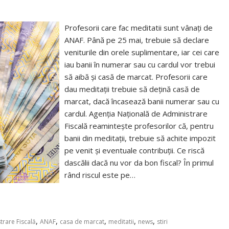
Profesorii care fac meditatii sunt vânaţi de
ANAF. Până pe 25 mai, trebuie să declare
veniturile din orele suplimentare, iar cei care
iau banii în numerar sau cu cardul vor trebui
să aibă şi casă de marcat. Profesorii care
dau meditații trebuie să dețină casă de
marcat, dacă încasează banii numerar sau cu
cardul. Agenția Națională de Administrare
Fiscală reamintește profesorilor că, pentru
banii din meditații, trebuie să achite impozit
pe venit și eventuale contribuții. Ce riscă
dascălii dacă nu vor da bon fiscal? În primul
rând riscul este pe…
,
,
,
,
,
trare Fiscală
ANAF
casa de marcat
meditatii
news
stiri