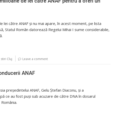
 milioane de lei către ANAF pentru a oferi un
 de lei către ANAF şi nu mai apare, în acest moment, pe lista
însă, Statul Român datorează Regelui Mihai I sume considerabile,
ă.
,
stiri Cluj
Leave a comment
conducerii ANAF
isia președintelui ANAF, Gelu Ștefan Diaconu, și a
pă ce au fost puși sub acuzare de către DNA în dosarul
FI România.