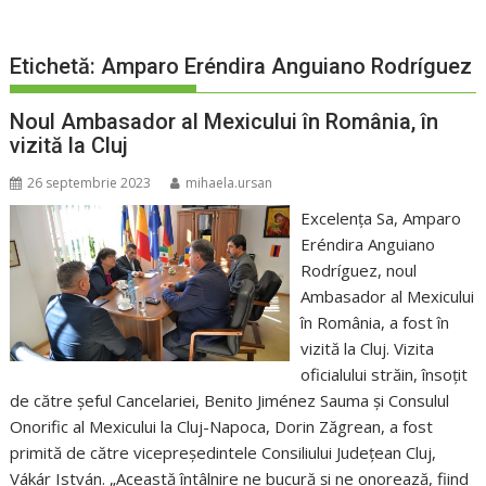
Etichetă:
Amparo Eréndira Anguiano Rodríguez
Noul Ambasador al Mexicului în România, în
vizită la Cluj
26 septembrie 2023
mihaela.ursan
Excelența Sa, Amparo
Eréndira Anguiano
Rodríguez, noul
Ambasador al Mexicului
în România, a fost în
vizită la Cluj. Vizita
oficialului străin, însoțit
de către șeful Cancelariei, Benito Jiménez Sauma și Consulul
Onorific al Mexicului la Cluj-Napoca, Dorin Zăgrean, a fost
primită de către vicepreședintele Consiliului Județean Cluj,
Vákár István. „Această întâlnire ne bucură și ne onorează, fiind