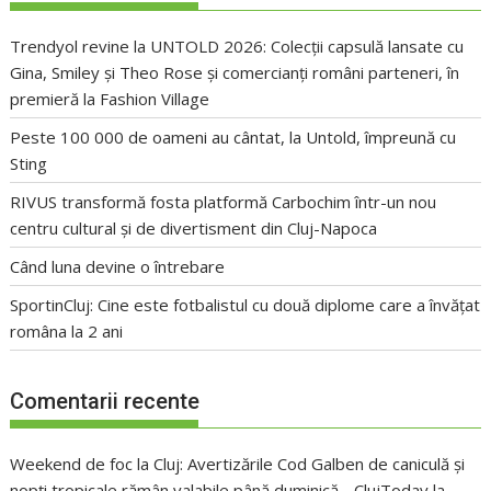
Trendyol revine la UNTOLD 2026: Colecții capsulă lansate cu
Gina, Smiley și Theo Rose și comercianți români parteneri, în
premieră la Fashion Village
Peste 100 000 de oameni au cântat, la Untold, împreună cu
Sting
RIVUS transformă fosta platformă Carbochim într-un nou
centru cultural și de divertisment din Cluj-Napoca
Când luna devine o întrebare
SportinCluj: Cine este fotbalistul cu două diplome care a învățat
româna la 2 ani
Comentarii recente
Weekend de foc la Cluj: Avertizările Cod Galben de caniculă și
nopți tropicale rămân valabile până duminică - ClujToday
la