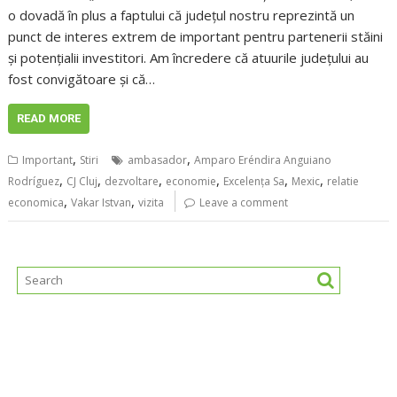
o dovadă în plus a faptului că județul nostru reprezintă un
punct de interes extrem de important pentru partenerii stăini
și potențialii investitori. Am încredere că atuurile județului au
fost convigătoare și că…
READ MORE
,
,
Important
Stiri
ambasador
Amparo Eréndira Anguiano
,
,
,
,
,
,
Rodríguez
CJ Cluj
dezvoltare
economie
Excelența Sa
Mexic
relatie
,
,
economica
Vakar Istvan
vizita
Leave a comment