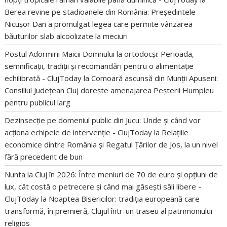
Berea revine pe stadioanele din România: Președintele
Nicușor Dan a promulgat legea care permite vânzarea
băuturilor slab alcoolizate la meciuri
Postul Adormirii Maicii Domnului la ortodocși: Perioada,
semnificații, tradiții și recomandări pentru o alimentație
echilibrată - ClujToday
la
Comoară ascunsă din Munții Apuseni:
Consiliul Județean Cluj dorește amenajarea Peșterii Humpleu
pentru publicul larg
Dezinsecție pe domeniul public din Jucu: Unde și când vor
acționa echipele de intervenție - ClujToday
la
Relațiile
economice dintre România și Regatul Țărilor de Jos, la un nivel
fără precedent de bun
Nunta la Cluj în 2026: Între meniuri de 70 de euro și opțiuni de
lux, cât costă o petrecere și când mai găsești săli libere -
ClujToday
la
Noaptea Bisericilor: tradiția europeană care
transformă, în premieră, Clujul într-un traseu al patrimoniului
religios