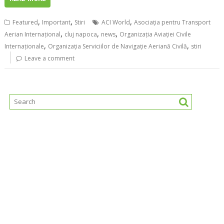
,
,
,
Featured
Important
Stiri
ACI World
Asociația pentru Transport
,
,
,
Aerian Internațional
cluj napoca
news
Organizația Aviației Civile
,
,
Internaționale
Organizația Serviciilor de Navigație Aeriană Civilă
stiri
Leave a comment