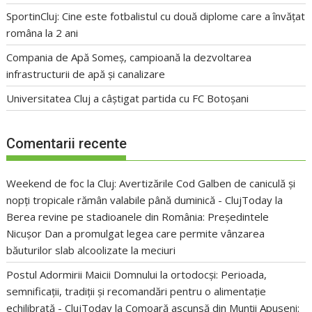
SportinCluj: Cine este fotbalistul cu două diplome care a învățat
româna la 2 ani
Compania de Apă Someș, campioană la dezvoltarea
infrastructurii de apă și canalizare
Universitatea Cluj a câștigat partida cu FC Botoșani
Comentarii recente
Weekend de foc la Cluj: Avertizările Cod Galben de caniculă și
nopți tropicale rămân valabile până duminică - ClujToday
la
Berea revine pe stadioanele din România: Președintele
Nicușor Dan a promulgat legea care permite vânzarea
băuturilor slab alcoolizate la meciuri
Postul Adormirii Maicii Domnului la ortodocși: Perioada,
semnificații, tradiții și recomandări pentru o alimentație
echilibrată - ClujToday
la
Comoară ascunsă din Munții Apuseni: