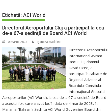
Etichetă:
ACI World
Directorul Aeroportului Cluj a participat la cea
de-a 67-a şedinţă de Board ACI World
10 martie 2023
Tigancea Madalina
Directorul Aeroportului
International Avram
Iancu Cluj, domnul
David Ciceo, a
participat în calitate de
Regional Advisor al
Boardului Consiliului
Internațional Global al
Aeroporturilor (ACI World), la cea de-a 67-a şedinţă de Board
a acestui for, care a avut loc în data de 4 martie 2023, în
Manama (Bahrain). Şedinţa ACI World Governing Board din