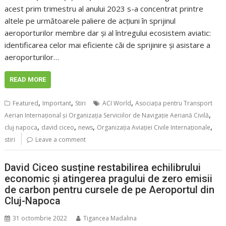
acest prim trimestru al anului 2023 s-a concentrat printre
altele pe următoarele paliere de acţiuni în sprijinul
aeroporturilor membre dar şi al întregului ecosistem aviatic:
identificarea celor mai eficiente căi de sprijinire şi asistare a
aeroporturilor…
READ MORE
,
,
,
Featured
Important
Stiri
ACI World
Asociația pentru Transport
,
Aerian Internațional și Organizația Serviciilor de Navigație Aeriană Civilă
,
,
,
,
cluj napoca
david ciceo
news
Organizația Aviației Civile Internaționale
stiri
Leave a comment
David Ciceo susține restabilirea echilibrului
economic și atingerea pragului de zero emisii
de carbon pentru cursele de pe Aeroportul din
Cluj-Napoca
31 octombrie 2022
Tigancea Madalina