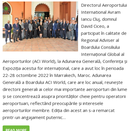
Directorul Aeroportului
International Avram
Iancu Cluj, domnul
David Ciceo, a
participat în calitate de
Regional Adviser al
Boardului Consiliului
Internațional Global al
Aeroporturilor (ACI World), la Adunarea Generală, Conferința și
Expoziția acestui for internațional, care a avut loc în perioada
22-28 octombrie 2022 în Marrakech, Maroc. Adunarea
Generală a Boardului ACI World, care are loc anual, reunește
directorii generali ai celor mai importante aeroporturi din lume
și se concentrează asupra priorităților cheie pentru operatorii
aeroportuari, reflectând preocupările și interesele
aeroporturilor membre. Ediția din acest an s-a remarcat
printr-un angajament puternic…
READ MORE