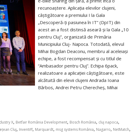
e-bike sharing din țară, a primit încă o
recunoaștere. Aplicația elevilor clujeni,
câștigătoare a premiului I la Gala
„Descoperă-ți pasiunea în IT” (DpIT) din
acest an a fost distinsă aseară și la Gala „10
pentru Cluj”, organizată de Primăria
Municipiului Cluj- Napoca. Totodată, elevul
Mihai Bogdan Deaconu, membru al aceleiași
echipe, a fost recompensat şi cu titlul de
“Ambasador pentru Cluj”. Echipa 6pack,
realizatoare a aplicației câștigătoare, este
alcătuită din elevii clujeni Andrada Ioana
Bărbos, Andrei Petru Cherecheș, Mihai
,
,
,
,
dustry X
Betfair România Development
Bosch România
cluj napoca
,
,
,
,
,
,
ețean Cluj
Inventiff
Marquardt
msg systems România
Nagarro
NetMatch