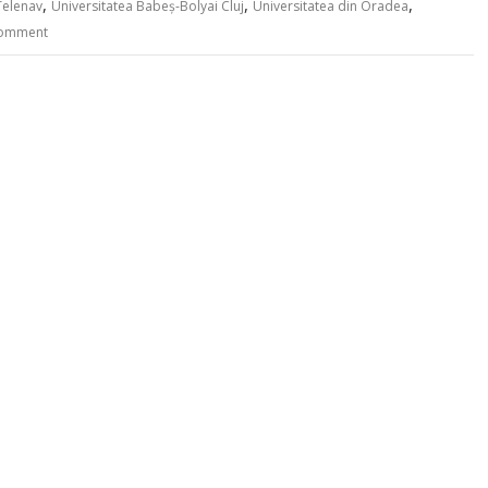
,
,
,
Telenav
Universitatea Babeș-Bolyai Cluj
Universitatea din Oradea
comment