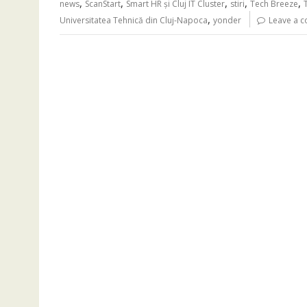
,
,
,
,
,
news
ScanStart
Smart HR și Cluj IT Cluster
stiri
Tech Breeze
,
Universitatea Tehnică din Cluj-Napoca
yonder
Leave a 