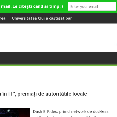
e apă și canalizare
a Cluj a câștigat partida cu FC Botoșani
Aeroportul Internațio
n IT”, premiați de autoritățile locale
Dash E-Rides, primul network de dockless