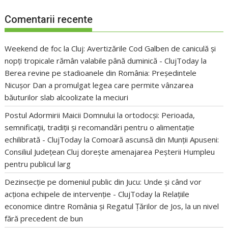
Comentarii recente
Weekend de foc la Cluj: Avertizările Cod Galben de caniculă și
nopți tropicale rămân valabile până duminică - ClujToday
la
Berea revine pe stadioanele din România: Președintele
Nicușor Dan a promulgat legea care permite vânzarea
băuturilor slab alcoolizate la meciuri
Postul Adormirii Maicii Domnului la ortodocși: Perioada,
semnificații, tradiții și recomandări pentru o alimentație
echilibrată - ClujToday
la
Comoară ascunsă din Munții Apuseni:
Consiliul Județean Cluj dorește amenajarea Peșterii Humpleu
pentru publicul larg
Dezinsecție pe domeniul public din Jucu: Unde și când vor
acționa echipele de intervenție - ClujToday
la
Relațiile
economice dintre România și Regatul Țărilor de Jos, la un nivel
fără precedent de bun