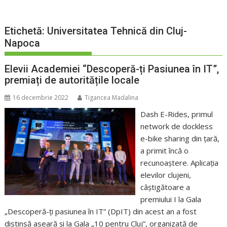
Etichetă:
Universitatea Tehnică din Cluj-
Napoca
Elevii Academiei “Descoperă-ți Pasiunea în IT”,
premiați de autoritățile locale
16 decembrie 2022
Tigancea Madalina
Dash E-Rides, primul
network de dockless
e-bike sharing din țară,
a primit încă o
recunoaștere. Aplicația
elevilor clujeni,
câștigătoare a
premiului I la Gala
„Descoperă-ți pasiunea în IT” (DpIT) din acest an a fost
distinsă aseară și la Gala „10 pentru Cluj”, organizată de