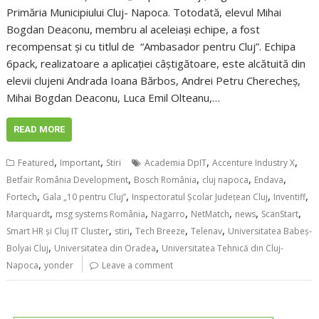
Primăria Municipiului Cluj- Napoca. Totodată, elevul Mihai
Bogdan Deaconu, membru al aceleiași echipe, a fost
recompensat şi cu titlul de “Ambasador pentru Cluj”. Echipa
6pack, realizatoare a aplicației câștigătoare, este alcătuită din
elevii clujeni Andrada Ioana Bărbos, Andrei Petru Cherecheș,
Mihai Bogdan Deaconu, Luca Emil Olteanu,…
READ MORE
,
,
,
,
Featured
Important
Stiri
Academia DpIT
Accenture Industry X
,
,
,
,
Betfair România Development
Bosch România
cluj napoca
Endava
,
,
,
,
Fortech
Gala „10 pentru Cluj”
Inspectoratul Școlar Județean Cluj
Inventiff
,
,
,
,
,
,
Marquardt
msg systems România
Nagarro
NetMatch
news
ScanStart
,
,
,
,
Smart HR și Cluj IT Cluster
stiri
Tech Breeze
Telenav
Universitatea Babeș-
,
,
Bolyai Cluj
Universitatea din Oradea
Universitatea Tehnică din Cluj-
,
Napoca
yonder
Leave a comment