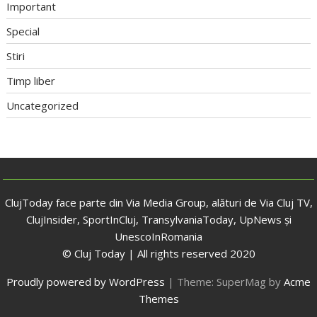
Important
Special
Stiri
Timp liber
Uncategorized
ClujToday face parte din Via Media Group, alături de Via Cluj TV,
ClujInsider, SportInCluj, TransylvaniaToday, UpNews și
UnescoInRomania
© Cluj Today | All rights reserved 2020
Proudly powered by WordPress
|
Theme: SuperMag by
Acme
Themes