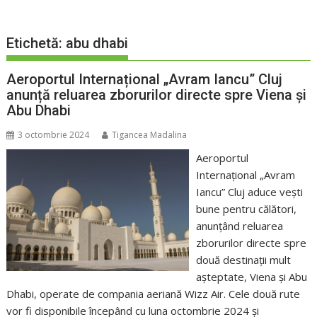
Etichetă:
abu dhabi
Aeroportul Internațional „Avram Iancu” Cluj
anunță reluarea zborurilor directe spre Viena și
Abu Dhabi
3 octombrie 2024
Tigancea Madalina
Aeroportul
Internațional „Avram
Iancu” Cluj aduce vești
bune pentru călători,
anunțând reluarea
zborurilor directe spre
două destinații mult
așteptate, Viena și Abu
Dhabi, operate de compania aeriană Wizz Air. Cele două rute
vor fi disponibile începând cu luna octombrie 2024 și