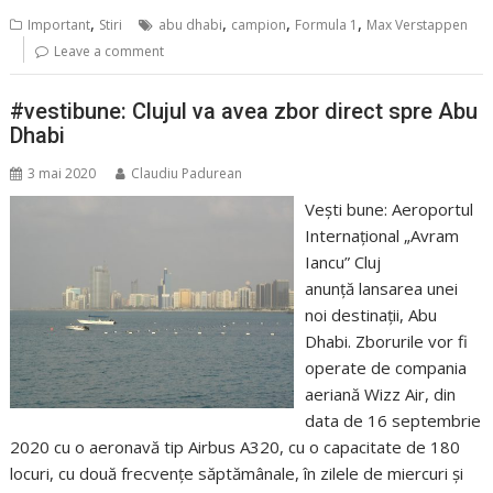
,
,
,
,
Important
Stiri
abu dhabi
campion
Formula 1
Max Verstappen
Leave a comment
#vestibune: Clujul va avea zbor direct spre Abu
Dhabi
3 mai 2020
Claudiu Padurean
Vești bune: Aeroportul
Internațional „Avram
Iancu” Cluj
anunță lansarea unei
noi destinații, Abu
Dhabi. Zborurile vor fi
operate de compania
aeriană Wizz Air, din
data de 16 septembrie
2020 cu o aeronavă tip Airbus A320, cu o capacitate de 180
locuri, cu două frecvențe săptămânale, în zilele de miercuri și