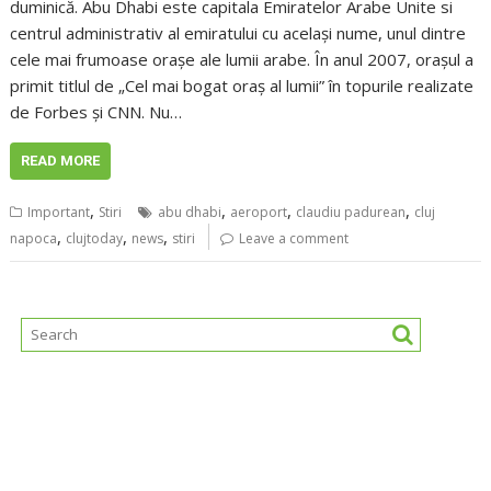
duminică. Abu Dhabi este capitala Emiratelor Arabe Unite si
centrul administrativ al emiratului cu același nume, unul dintre
cele mai frumoase orașe ale lumii arabe. În anul 2007, orașul a
primit titlul de „Cel mai bogat oraș al lumii” în topurile realizate
de Forbes și CNN. Nu…
READ MORE
,
,
,
,
Important
Stiri
abu dhabi
aeroport
claudiu padurean
cluj
,
,
,
napoca
clujtoday
news
stiri
Leave a comment