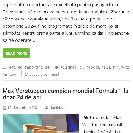
reprezintă o oportunitate excelentă pentru pasagerii din
Transilvania să exploreze aceste destinații populare. Zborurile
către Viena, capitala Austriei, vor fi reluate pe data de 1
octombrie 2024, fiind programate în zilele de marți, joi și
sâmbătă pentru prima parte a lunii, urmând ca din 1 noiembrie
să fie operate…
READ MORE
,
,
,
,
,
,
Featured
Important
Stiri
abu dhabi
cluj napoca
news
stiri
Wizz
,
Air
zbor
Leave a comment
Max Verstappen campion mondial Formula 1 la
doar 24 de ani
15 decembrie 2021
daniel.sarbu
Pilotul olandez Max
Verstappen a reușit
duminică să câștige