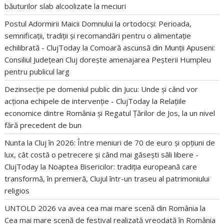
băuturilor slab alcoolizate la meciuri
Postul Adormirii Maicii Domnului la ortodocși: Perioada,
semnificații, tradiții și recomandări pentru o alimentație
echilibrată - ClujToday
la
Comoară ascunsă din Munții Apuseni:
Consiliul Județean Cluj dorește amenajarea Peșterii Humpleu
pentru publicul larg
Dezinsecție pe domeniul public din Jucu: Unde și când vor
acționa echipele de intervenție - ClujToday
la
Relațiile
economice dintre România și Regatul Țărilor de Jos, la un nivel
fără precedent de bun
Nunta la Cluj în 2026: Între meniuri de 70 de euro și opțiuni de
lux, cât costă o petrecere și când mai găsești săli libere -
ClujToday
la
Noaptea Bisericilor: tradiția europeană care
transformă, în premieră, Clujul într-un traseu al patrimoniului
religios
UNTOLD 2026 va avea cea mai mare scenă din România
la
Cea mai mare scenă de festival realizată vreodată în România