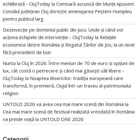
echilibrată - ClujToday
la
Comoară ascunsă din Munții Apuseni:
Consiliul Județean Cluj dorește amenajarea Peșterii Humpleu
pentru publicul larg
Dezinsecție pe domeniul public din Jucu: Unde și când vor
acționa echipele de intervenție - ClujToday
la
Relațiile
economice dintre România și Regatul Țărilor de Jos, la un nivel
fără precedent de bun
Nunta la Cluj în 2026: Între meniuri de 70 de euro și opțiuni de
lux, cât costă o petrecere și când mai găsești săli libere -
ClujToday
la
Noaptea Bisericilor: tradiția europeană care
transformă, în premieră, Clujul într-un traseu al patrimoniului
religios
UNTOLD 2026 va avea cea mai mare scenă din România
la
Cea mai mare scenă de festival realizată vreodată în România
va prinde viață la UNTOLD ONE 2026
Categorii