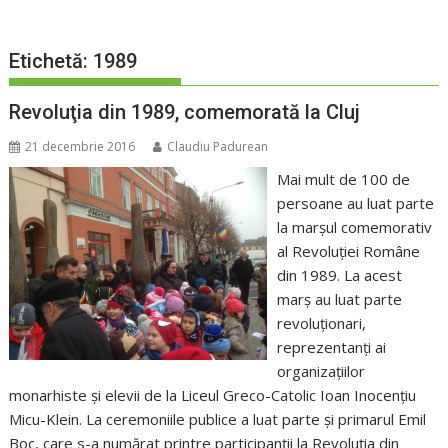
Etichetă:
1989
Revoluţia din 1989, comemorată la Cluj
21 decembrie 2016
Claudiu Padurean
Mai mult de 100 de
persoane au luat parte
la marşul comemorativ
al Revoluţiei Române
din 1989. La acest
marş au luat parte
revoluţionari,
reprezentanţi ai
organizaţiilor
monarhiste şi elevii de la Liceul Greco-Catolic Ioan Inocenţiu
Micu-Klein. La ceremoniile publice a luat parte şi primarul Emil
Boc, care s-a numărat printre participanţii la Revoluţia din