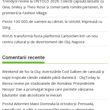
Trendyol revine la UNTOLD 2026: Colecții capsulă lansate cu
Gina, Smiley și Theo Rose și comercianți români parteneri, în
premieră la Fashion Village
Peste 100 000 de oameni au cântat, la Untold, împreună cu
Sting
RIVUS transformă fosta platformă Carbochim într-un nou
centru cultural și de divertisment din Cluj-Napoca
Comentarii recente
Weekend de foc la Cluj: Avertizările Cod Galben de caniculă și
nopți tropicale rămân valabile până duminică - ClujToday
la
Berea revine pe stadioanele din România: Președintele
Nicușor Dan a promulgat legea care permite vânzarea
băuturilor slab alcoolizate la meciuri
Postul Adormirii Maicii Domnului la ortodocși: Perioada,
semnificații, tradiții și recomandări pentru o alimentație