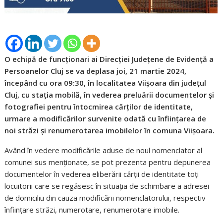
O echipă de funcționari ai Direcției Județene de Evidență a
Persoanelor Cluj se va deplasa joi, 21 martie 2024,
începând cu ora 09:30, în localitatea Viișoara din județul
Cluj, cu stația mobilă, în vederea preluării documentelor și
fotografiei pentru întocmirea cărților de identitate,
urmare a modificărilor survenite odată cu înființarea de
noi străzi și renumerotarea imobilelor în comuna Viișoara.
Având în vedere modificările aduse de noul nomenclator al
comunei sus menționate, se pot prezenta pentru depunerea
documentelor în vederea eliberării cărții de identitate toți
locuitorii care se regăsesc în situația de schimbare a adresei
de domiciliu din cauza modificării nomenclatorului, respectiv
înființare străzi, numerotare, renumerotare imobile.