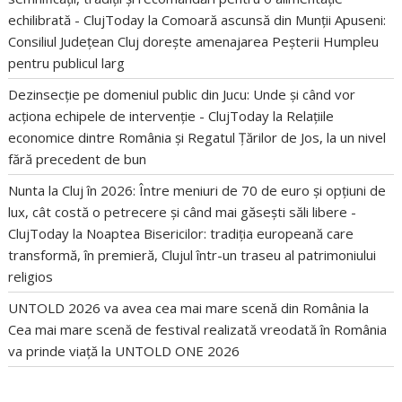
echilibrată - ClujToday
la
Comoară ascunsă din Munții Apuseni:
Consiliul Județean Cluj dorește amenajarea Peșterii Humpleu
pentru publicul larg
Dezinsecție pe domeniul public din Jucu: Unde și când vor
acționa echipele de intervenție - ClujToday
la
Relațiile
economice dintre România și Regatul Țărilor de Jos, la un nivel
fără precedent de bun
Nunta la Cluj în 2026: Între meniuri de 70 de euro și opțiuni de
lux, cât costă o petrecere și când mai găsești săli libere -
ClujToday
la
Noaptea Bisericilor: tradiția europeană care
transformă, în premieră, Clujul într-un traseu al patrimoniului
religios
UNTOLD 2026 va avea cea mai mare scenă din România
la
Cea mai mare scenă de festival realizată vreodată în România
va prinde viață la UNTOLD ONE 2026