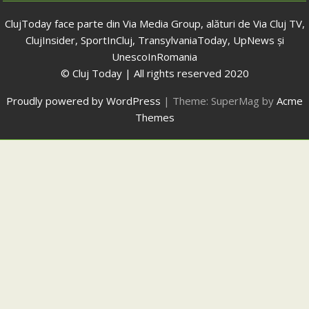
ClujToday face parte din Via Media Group, alături de Via Cluj TV,
ClujInsider, SportInCluj, TransylvaniaToday, UpNews și
UnescoInRomania
© Cluj Today | All rights reserved 2020
Proudly powered by WordPress
|
Theme: SuperMag by
Acme
Themes