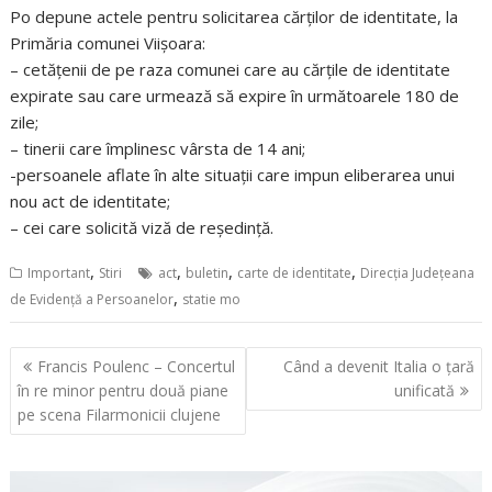
Po depune actele pentru solicitarea cărților de identitate, la
Primăria comunei Viișoara:
– cetățenii de pe raza comunei care au cărțile de identitate
expirate sau care urmează să expire în următoarele 180 de
zile;
– tinerii care împlinesc vârsta de 14 ani;
-persoanele aflate în alte situații care impun eliberarea unui
nou act de identitate;
– cei care solicită viză de reședință.
,
,
,
,
Important
Stiri
act
buletin
carte de identitate
Direcția Județeana
,
de Evidență a Persoanelor
statie mo
Navigare
Francis Poulenc – Concertul
Când a devenit Italia o țară
în
în re minor pentru două piane
unificată
articole
pe scena Filarmonicii clujene