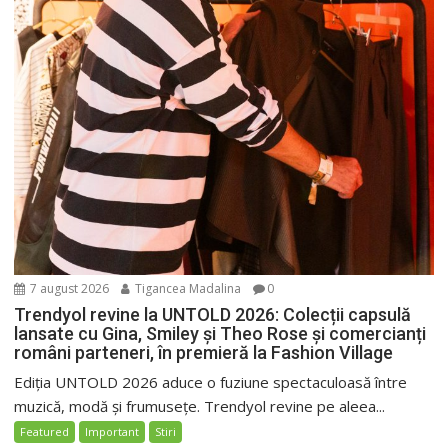
7 august 2026
Tigancea Madalina
0
Trendyol revine la UNTOLD 2026: Colecții capsulă
lansate cu Gina, Smiley și Theo Rose și comercianți
români parteneri, în premieră la Fashion Village
Ediția UNTOLD 2026 aduce o fuziune spectaculoasă între
muzică, modă și frumusețe. Trendyol revine pe aleea...
Featured
Important
Stiri