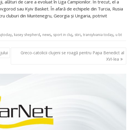
, alături de care a evoluat în Liga Campionilor. În trecut, el a
vgorod sau Kyiv Basket. În afară de echipele din Turcia, Rusia
tru cluburi din Muntenegru, Georgia și Ungaria, potrivit
,
,
,
,
,
,
ujtoday
kasey shepherd
news
sport in cluj
stiri
transylvania today
u bt
jului
Greco-catolicii clujeni se roagă pentru Papa Benedict al
XVI-lea