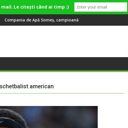
 2 ani
eș, campioană la dezvoltarea infrastructurii de apă și canali
Universitatea Cluj a câștiga
aschetbalist american