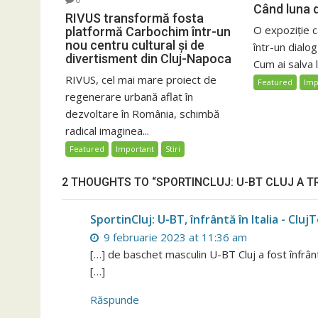
Când luna d
RIVUS transformă fosta
O expoziție 
platformă Carbochim într-un
nou centru cultural și de
într-un dialog
divertisment din Cluj-Napoca
Cum ai salva 
RIVUS, cel mai mare proiect de
Featured
Imp
regenerare urbană aflat în
dezvoltare în România, schimbă
radical imaginea...
Featured
Important
Stiri
2 THOUGHTS TO “SPORTINCLUJ: U-BT CLUJ A 
SportinCluj: U-BT, înfrântă în Italia - Cluj
9 februarie 2023 at 11:36 am
[…] de baschet masculin U-BT Cluj a fost înfrân
[…]
Răspunde