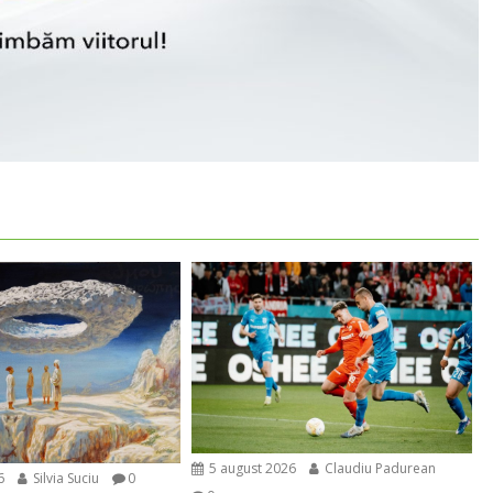
5 august 2026
Claudiu Padurean
6
Silvia Suciu
0