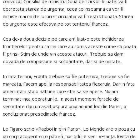
convocat Consiliul de ministri. Doua decizii vor fi luate: va fi
decretata starea de urgenta, ceea ce inseamna ca vor fi
inchise mai multe locuri si circulatia va fi restrictionata. Starea
de urgenta este efectiva pe tot teritoriul francez.
Cea de-a doua decizie pe care am luat-o este inchiderea
frontierelor pentru ca cei care au comis aceste crime sa poata
fi prinsi. Stim de unde vin aceste atacuri. Trebuie sa dam
dovada de compasiune si solidaritate, dar si de unitate..
In fata terorii, Franta trebuie sa fie puternica, trebuie sa fie
mareata. Facem apel la responsabilitatea fiecaruia. Dar in fata
amenintarii sta o natiune care stie sa se apere. Nu am
terminat inca operatiunile. In acest moment fortele de
securitate dau un asalt aspura unui anumit loc din Paris”, a
concluzionat presedintele francez.
Le Figaro scrie «Razboi în plin Paris», Le Monde are o poza cu
un corp acoperit cu o pătură , iar titlul e sec : «Franţa, lovită de