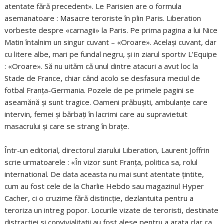
atentate fără precedent». Le Parisien are o formula
asemanatoare : Masacre teroriste în plin Paris. Liberation
vorbeste despre «carnagii» la Paris. Pe prima pagina a lui Nice
Matin întalnim un singur cuvant – «Oroare». Acelaşi cuvant, dar
cu litere albe, mari pe fundal negru, şi in ziarul sportiv L’Equipe
: «Oroare». Să nu uităm că unul dintre atacuri a avut loc la
Stade de France, chiar când acolo se desfasura meciul de
fotbal Franţa-Germania. Pozele de pe primele pagini se
aseamănă şi sunt tragice. Oameni prăbuşiti, ambulanţe care
intervin, femei şi bărbaţi în lacrimi care au supravietuit
masacrului şi care se strang în braţe.
Într-un editorial, directorul ziarului Liberation, Laurent Joffrin
scrie urmatoarele : «În vizor sunt Franţa, politica sa, rolul
international. De data aceasta nu mai sunt atentate ţintite,
cum au fost cele de la Charlie Hebdo sau magazinul Hyper
Cacher, ci o cruzime fără distincţie, dezlantuita pentru a
teroriza un intreg popor. Locurile vizate de teroristi, destinate
distractiei si convivialitatii au fost alese pentru a arata clar ca