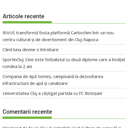
Articole recente
RIVUS transformă fosta platformă Carbochim într-un nou
centru cultural și de divertisment din Cluj-Napoca
Când luna devine o întrebare
SportinCluj: Cine este fotbalistul cu două diplome care a învățat
româna la 2 ani
Compania de Apă Someș, campioană la dezvoltarea
infrastructurii de apă și canalizare
Universitatea Cluj a câștigat partida cu FC Botoșani
Comentarii recente
Weekend de foc la Cluj: Avertizările Cod Galben de caniculă și