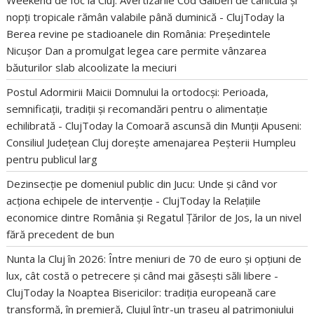
nopți tropicale rămân valabile până duminică - ClujToday
la
Berea revine pe stadioanele din România: Președintele
Nicușor Dan a promulgat legea care permite vânzarea
băuturilor slab alcoolizate la meciuri
Postul Adormirii Maicii Domnului la ortodocși: Perioada,
semnificații, tradiții și recomandări pentru o alimentație
echilibrată - ClujToday
la
Comoară ascunsă din Munții Apuseni:
Consiliul Județean Cluj dorește amenajarea Peșterii Humpleu
pentru publicul larg
Dezinsecție pe domeniul public din Jucu: Unde și când vor
acționa echipele de intervenție - ClujToday
la
Relațiile
economice dintre România și Regatul Țărilor de Jos, la un nivel
fără precedent de bun
Nunta la Cluj în 2026: Între meniuri de 70 de euro și opțiuni de
lux, cât costă o petrecere și când mai găsești săli libere -
ClujToday
la
Noaptea Bisericilor: tradiția europeană care
transformă, în premieră, Clujul într-un traseu al patrimoniului