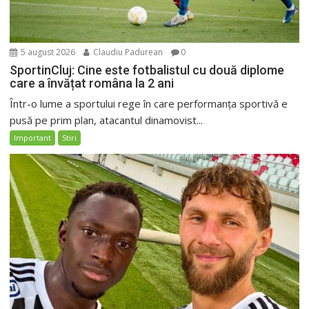
5 august 2026
Claudiu Padurean
0
SportinCluj: Cine este fotbalistul cu două diplome
care a învățat româna la 2 ani
Într-o lume a sportului rege în care performanța sportivă e
pusă pe prim plan, atacantul dinamovist...
Important
Stiri