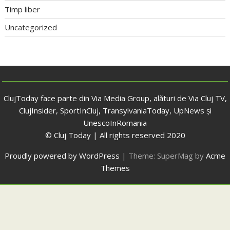
Timp liber
Uncategorized
ClujToday face parte din Via Media Group, alături de Via Cluj TV,
ClujInsider, SportInCluj, TransylvaniaToday, UpNews și
UnescoInRomania
© Cluj Today | All rights reserved 2020
Proudly powered by WordPress
|
Theme: SuperMag by
Acme
Themes