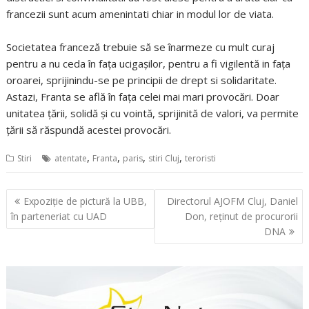
francezii sunt acum amenintati chiar in modul lor de viata.
Societatea franceză trebuie să se înarmeze cu mult curaj
pentru a nu ceda în faţa ucigaşilor, pentru a fi vigilentă in faţa
oroarei, sprijinindu-se pe principii de drept si solidaritate.
Astazi, Franta se află în faţa celei mai mari provocări. Doar
unitatea ţării, solidă şi cu vointă, sprijinită de valori, va permite
ţării să răspundă acestei provocări.
,
,
,
,
Stiri
atentate
Franta
paris
stiri Cluj
teroristi
Navigare
Expoziţie de pictură la UBB,
Directorul AJOFM Cluj, Daniel
în
în parteneriat cu UAD
Don, reținut de procurorii
articole
DNA