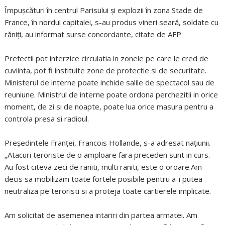
Împușcături în centrul Parisului și explozii în zona Stade de
France, în nordul capitalei, s-au produs vineri seară, soldate cu
răniți, au informat surse concordante, citate de AFP.
Prefectii pot interzice circulatia in zonele pe care le cred de
cuviinta, pot fi instituite zone de protectie si de securitate.
Ministerul de interne poate inchide salile de spectacol sau de
reuniune. Ministrul de interne poate ordona perchezitii in orice
moment, de zi si de noapte, poate lua orice masura pentru a
controla presa si radioul.
Președintele Franței, Francois Hollande, s-a adresat națiunii.
„Atacuri teroriste de o amploare fara preceden sunt in curs.
Au fost citeva zeci de raniti, multi raniti, este o oroare.Am
decis sa mobilizam toate fortele posibile pentru a-i putea
neutraliza pe teroristi si a proteja toate cartierele implicate.
Am solicitat de asemenea intariri din partea armatei. Am