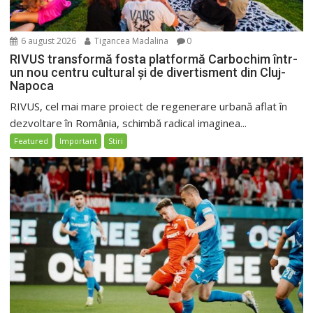
6 august 2026
Tigancea Madalina
0
RIVUS transformă fosta platformă Carbochim într-
un nou centru cultural și de divertisment din Cluj-
Napoca
RIVUS, cel mai mare proiect de regenerare urbană aflat în
dezvoltare în România, schimbă radical imaginea...
Featured
Important
Stiri