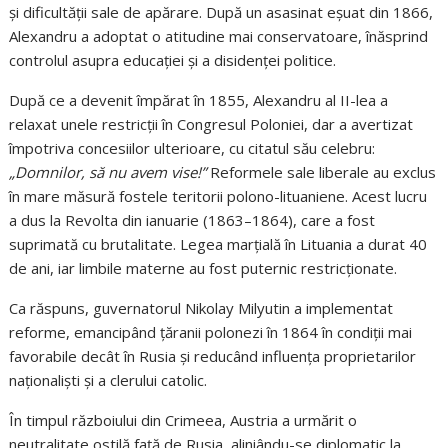
și dificultății sale de apărare. După un asasinat eșuat din 1866,
Alexandru a adoptat o atitudine mai conservatoare, înăsprind
controlul asupra educației și a disidenței politice.
După ce a devenit împărat în 1855, Alexandru al II-lea a
relaxat unele restricții în Congresul Poloniei, dar a avertizat
împotriva concesiilor ulterioare, cu citatul său celebru:
„Domnilor, să nu avem vise!”
Reformele sale liberale au exclus
în mare măsură fostele teritorii polono-lituaniene. Acest lucru
a dus la Revolta din ianuarie (1863–1864), care a fost
suprimată cu brutalitate. Legea marțială în Lituania a durat 40
de ani, iar limbile materne au fost puternic restricționate.
Ca răspuns, guvernatorul Nikolay Milyutin a implementat
reforme, emancipând țăranii polonezi în 1864 în condiții mai
favorabile decât în ​​Rusia și reducând influența proprietarilor
naționaliști și a clerului catolic.
În timpul războiului din Crimeea, Austria a urmărit o
neutralitate ostilă față de Rusia, aliniându-se diplomatic la