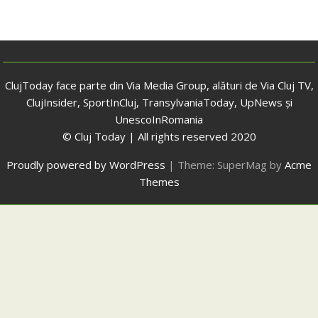
ClujToday face parte din Via Media Group, alături de Via Cluj TV,
ClujInsider, SportInCluj, TransylvaniaToday, UpNews și
UnescoInRomania
© Cluj Today | All rights reserved 2020
Proudly powered by WordPress
|
Theme: SuperMag by
Acme
Themes