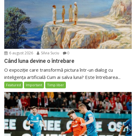
6 august 2026
Silvia Suciu
0
Când luna devine o întrebare
O expoziție care transformă pictura într-un dialog cu
inteligența artificială Cum ai salva luna? Este întrebarea...
Featured
Important
Timp liber