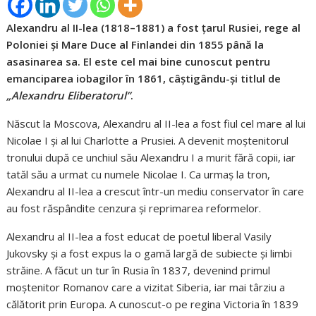
Alexandru al II-lea (1818–1881) a fost țarul Rusiei, rege al
Poloniei și Mare Duce al Finlandei din 1855 până la
asasinarea sa. El este cel mai bine cunoscut pentru
emanciparea iobagilor în 1861, câștigându-și titlul de
„Alexandru Eliberatorul”
.
Născut la Moscova, Alexandru al II-lea a fost fiul cel mare al lui
Nicolae I și al lui Charlotte a Prusiei. A devenit moștenitorul
tronului după ce unchiul său Alexandru I a murit fără copii, iar
tatăl său a urmat cu numele Nicolae I. Ca urmaș la tron,
Alexandru al II-lea a crescut într-un mediu conservator în care
au fost răspândite cenzura și reprimarea reformelor.
Alexandru al II-lea a fost educat de poetul liberal Vasily
Jukovsky și a fost expus la o gamă largă de subiecte și limbi
străine. A făcut un tur în Rusia în 1837, devenind primul
moștenitor Romanov care a vizitat Siberia, iar mai târziu a
călătorit prin Europa. A cunoscut-o pe regina Victoria în 1839