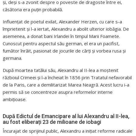
și, deși s-a zvonit despre o poveste de dragoste între ei,
căsătoria era puțin probabilă.
Influențat de poetul exilat, Alexander Herzen, cu care s-a
împrietenit și l-a iertat, Alexandru a abolit ulterior iobăgia. De
asemenea, a donat bani Irlandei în timpul Marii Foamete.
Cunoscut pentru aspectul său german, el era un pacifist,
fumător înrăit, pasionat de jocurile de cărți și vorbea rusa și
germana.
După moartea tatălui său, Alexandru al II-lea a moștenit
războiul Crimeei și l-a încheiat în 1856 prin Tratatul nefavorabil
de la Paris, care a demilitarizat Marea Neagră. Acest lucru i-a
permis să se concentreze asupra reformelor interne
ambițioase.
După Edictul de Emancipare al lui Alexandru al II-lea,
au fost eliberați 23 de milioane de iobagi
Încurajat de sprijinul public, Alexandru a inițiat reforme radicale