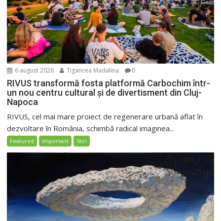
6 august 2026
Tigancea Madalina
0
RIVUS transformă fosta platformă Carbochim într-
un nou centru cultural și de divertisment din Cluj-
Napoca
RIVUS, cel mai mare proiect de regenerare urbană aflat în
dezvoltare în România, schimbă radical imaginea...
Featured
Important
Stiri