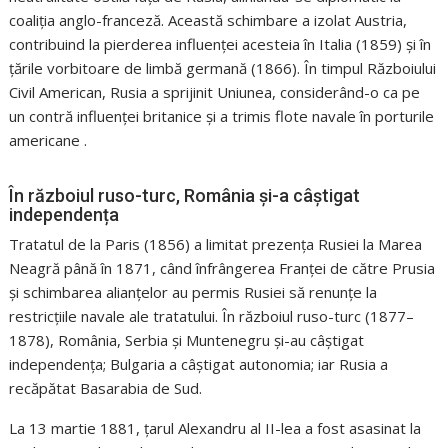
coaliția anglo-franceză. Această schimbare a izolat Austria,
contribuind la pierderea influenței acesteia în Italia (1859) și în
țările vorbitoare de limbă germană (1866). În timpul Războiului
Civil American, Rusia a sprijinit Uniunea, considerând-o ca pe
un contră influenței britanice și a trimis flote navale în porturile
americane .
În războiul ruso-turc, România și-a câștigat
independența
Tratatul de la Paris (1856) a limitat prezența Rusiei la Marea
Neagră până în 1871, când înfrângerea Franței de către Prusia
și schimbarea alianțelor au permis Rusiei să renunțe la
restricțiile navale ale tratatului. În războiul ruso-turc (1877–
1878), România, Serbia și Muntenegru și-au câștigat
independența; Bulgaria a câștigat autonomia; iar Rusia a
recăpătat Basarabia de Sud.
La 13 martie 1881, țarul Alexandru al II-lea a fost asasinat la