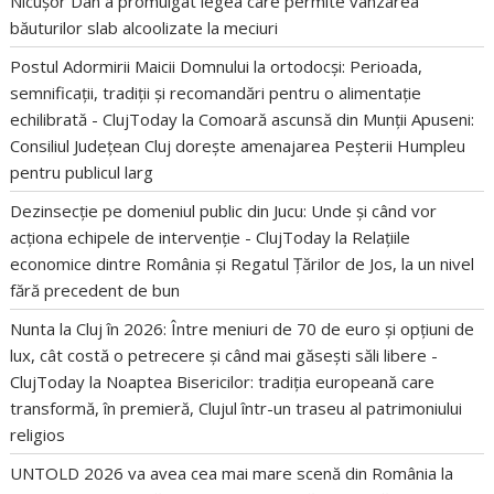
Nicușor Dan a promulgat legea care permite vânzarea
băuturilor slab alcoolizate la meciuri
Postul Adormirii Maicii Domnului la ortodocși: Perioada,
semnificații, tradiții și recomandări pentru o alimentație
echilibrată - ClujToday
la
Comoară ascunsă din Munții Apuseni:
Consiliul Județean Cluj dorește amenajarea Peșterii Humpleu
pentru publicul larg
Dezinsecție pe domeniul public din Jucu: Unde și când vor
acționa echipele de intervenție - ClujToday
la
Relațiile
economice dintre România și Regatul Țărilor de Jos, la un nivel
fără precedent de bun
Nunta la Cluj în 2026: Între meniuri de 70 de euro și opțiuni de
lux, cât costă o petrecere și când mai găsești săli libere -
ClujToday
la
Noaptea Bisericilor: tradiția europeană care
transformă, în premieră, Clujul într-un traseu al patrimoniului
religios
UNTOLD 2026 va avea cea mai mare scenă din România
la