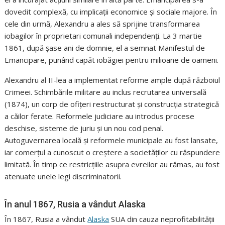
dovedit complexă, cu implicații economice și sociale majore. În
cele din urmă, Alexandru a ales să sprijine transformarea
iobagilor în proprietari comunali independenți. La 3 martie
1861, după șase ani de domnie, el a semnat Manifestul de
Emancipare, punând capăt iobăgiei pentru milioane de oameni.
Alexandru al II-lea a implementat reforme ample după războiul
Crimeei. Schimbările militare au inclus recrutarea universală
(1874), un corp de ofițeri restructurat și construcția strategică
a căilor ferate. Reformele judiciare au introdus procese
deschise, sisteme de juriu și un nou cod penal.
Autoguvernarea locală și reformele municipale au fost lansate,
iar comerțul a cunoscut o creștere a societăților cu răspundere
limitată. În timp ce restricțiile asupra evreilor au rămas, au fost
atenuate unele legi discriminatorii.
În anul 1867, Rusia a vândut Alaska
În 1867, Rusia a vândut
Alaska
SUA din cauza neprofitabilității