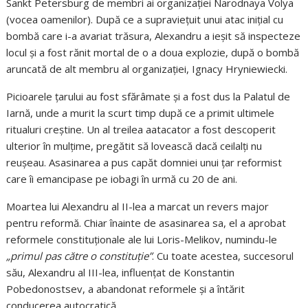
Sankt Petersburg de membri ai organizației Narodnaya Volya
(vocea oamenilor). După ce a supraviețuit unui atac inițial cu
bombă care i-a avariat trăsura, Alexandru a ieșit să inspecteze
locul și a fost rănit mortal de o a doua explozie, după o bombă
aruncată de alt membru al organizației, Ignacy Hryniewiecki.
Picioarele țarului au fost sfărâmate și a fost dus la Palatul de
Iarnă, unde a murit la scurt timp după ce a primit ultimele
ritualuri creștine. Un al treilea aatacator a fost descoperit
ulterior în mulțime, pregătit să lovească dacă ceilalți nu
reușeau. Asasinarea a pus capăt domniei unui țar reformist
care îi emancipase pe iobagi în urmă cu 20 de ani.
Moartea lui Alexandru al II-lea a marcat un revers major
pentru reformă. Chiar înainte de asasinarea sa, el a aprobat
reformele constituționale ale lui Loris-Melikov, numindu-le
„primul pas către o constituție”
. Cu toate acestea, succesorul
său, Alexandru al III-lea, influențat de Konstantin
Pobedonostsev, a abandonat reformele și a întărit
conducerea autocratică.