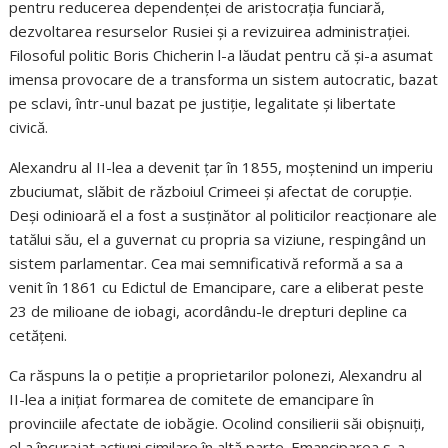
pentru reducerea dependenței de aristocrația funciară,
dezvoltarea resurselor Rusiei și a revizuirea administrației.
Filosoful politic Boris Chicherin l-a lăudat pentru că și-a asumat
imensa provocare de a transforma un sistem autocratic, bazat
pe sclavi, într-unul bazat pe justiție, legalitate și libertate
civică.
Alexandru al II-lea a devenit țar în 1855, moștenind un imperiu
zbuciumat, slăbit de războiul Crimeei și afectat de corupție.
Deși odinioară el a fost a susținător al politicilor reacționare ale
tatălui său, el a guvernat cu propria sa viziune, respingând un
sistem parlamentar. Cea mai semnificativă reformă a sa a
venit în 1861 cu Edictul de Emancipare, care a eliberat peste
23 de milioane de iobagi, acordându-le drepturi depline ca
cetățeni.
Ca răspuns la o petiție a proprietarilor polonezi, Alexandru al
II-lea a inițiat formarea de comitete de emancipare în
provinciile afectate de iobăgie. Ocolind consilierii săi obișnuiți,
el a încurajat acțiuni similare în altă parte. Emanciparea s-a