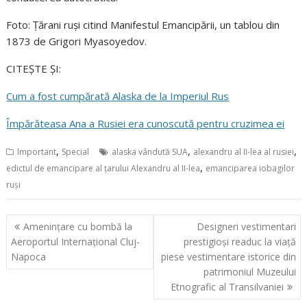
Foto: Țărani ruși citind Manifestul Emancipării, un tablou din
1873 de Grigori Myasoyedov.
CITEȘTE ȘI:
Cum a fost cumpărată Alaska de la Imperiul Rus
Împărăteasa Ana a Rusiei era cunoscută pentru cruzimea ei
,
,
,
Important
Special
alaska vândută SUA
alexandru al II-lea al rusiei
,
edictul de emancipare al țarului Alexandru al II-lea
emanciparea iobagilor
ruși
Navigare
Amenințare cu bombă la
Designeri vestimentari
în
Aeroportul Internațional Cluj-
prestigioși readuc la viață
articole
Napoca
piese vestimentare istorice din
patrimoniul Muzeului
Etnografic al Transilvaniei