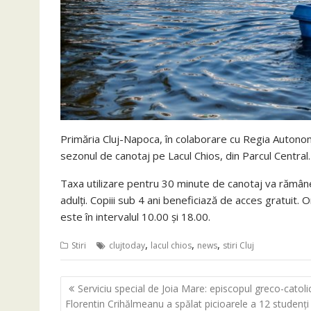
Primăria Cluj-Napoca, în colaborare cu Regia Autonom
sezonul de canotaj pe Lacul Chios, din Parcul Central. 
Taxa utilizare pentru 30 minute de canotaj va rămâ
adulţi.
Copiii sub 4 ani beneficiază de acces gratuit. O
este în intervalul 10.00 şi 18.00.
,
,
,
Stiri
clujtoday
lacul chios
news
stiri Cluj
Navigare
Serviciu special de Joia Mare: episcopul greco-catoli
în
Florentin Crihălmeanu a spălat picioarele a 12 studenţi