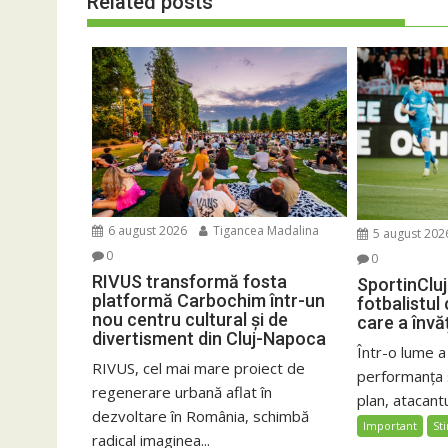
Related posts
6 august 2026
Tigancea Madalina
5 august 202
0
0
RIVUS transformă fosta
SportinCluj
platformă Carbochim într-un
fotbalistul
nou centru cultural și de
care a învă
divertisment din Cluj-Napoca
Într-o lume a
RIVUS, cel mai mare proiect de
performanța 
regenerare urbană aflat în
plan, atacantu
dezvoltare în România, schimbă
Important
Sti
radical imaginea...