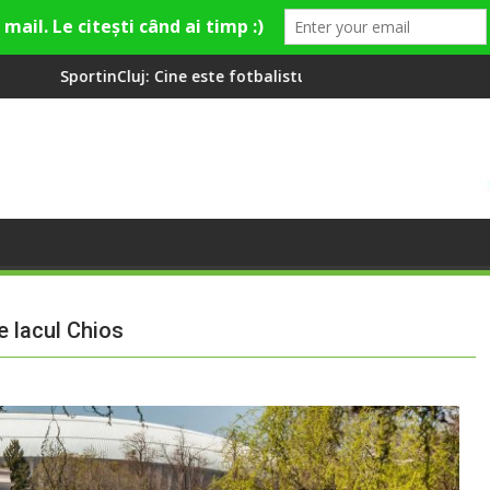
ste fotbalistul cu două diplome care a învățat româna la 2 ani
Compania de Apă Someș, camp
e lacul Chios