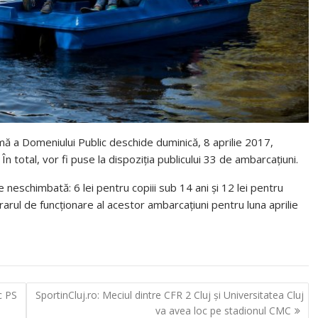
ă a Domeniului Public deschide duminică, 8 aprilie 2017,
În total, vor fi puse la dispoziţia publicului 33 de ambarcaţiuni.
ne neschimbată:
6 lei pentru copiii sub 14 ani şi
12 lei pentru
rarul de funcţionare al acestor ambarcaţiuni pentru luna aprilie
c PS
SportinCluj.ro: Meciul dintre CFR 2 Cluj şi Universitatea Cluj
va avea loc pe stadionul CMC