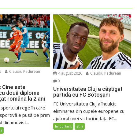
6
Claudiu Padurean
4 august 2026
Claudiu Padurean
0
: Cine este
Universitatea Cluj a câștigat
 cu două diplome
partida cu FC Botoșani
țat româna la 2 ani
FC Universitatea Cluj a îndulcit
 sportului rege în care
eliminarea din cupele europene cu
sportivă e pusă pe prim
ajutorul unei victorii în fața FC...
l dinamovist...
Important
Stiri
ri