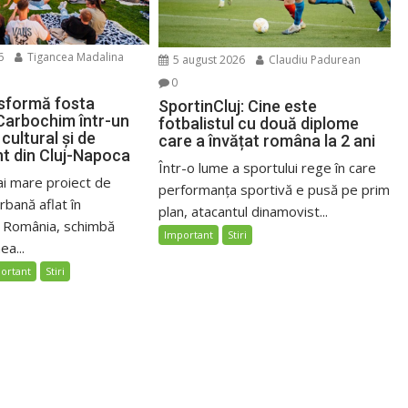
6
Tigancea Madalina
5 august 2026
Claudiu Padurean
0
sformă fosta
SportinCluj: Cine este
Carbochim într-un
fotbalistul cu două diplome
cultural și de
care a învățat româna la 2 ani
nt din Cluj-Napoca
Într-o lume a sportului rege în care
ai mare proiect de
performanța sportivă e pusă pe prim
bană aflat în
plan, atacantul dinamovist...
n România, schimbă
Important
Stiri
ea...
ortant
Stiri