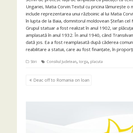
Ungariei, Matia Corvin.Textul cu pricina lămurește o m
include reprezentarea unui războinic al lui Matia Corvin
în lupta de la Baia, domnitorul moldovean Ștefan cel M
Grupul statuar a fost realizat în anul 1902, iar plăcu
amplasată în anul 1932. În anul 1940, când Transilva
dată jos. Ea a fost reamplasată după căderea comunism
reabilitare a statuii, care au fost finanțate, în propo
,
,
Stiri
Consiliul Judetean
Iorga
placuta
Navigare
Deac off to Romania on loan
în
articole