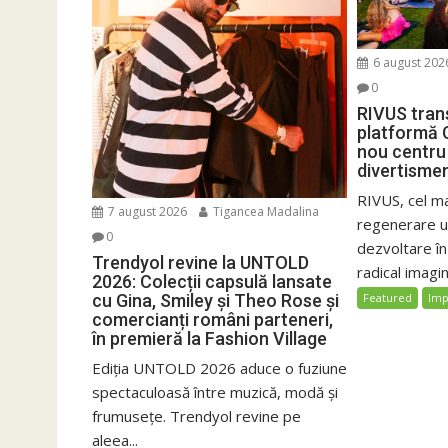
6 august 202
0
RIVUS tran
platformă 
nou centru 
divertisme
RIVUS, cel m
7 august 2026
Tigancea Madalina
regenerare ur
0
dezvoltare î
Trendyol revine la UNTOLD
radical imagin
2026: Colecții capsulă lansate
cu Gina, Smiley și Theo Rose și
Featured
Imp
comercianți români parteneri,
în premieră la Fashion Village
Ediția UNTOLD 2026 aduce o fuziune
spectaculoasă între muzică, modă și
frumusețe. Trendyol revine pe
aleea...