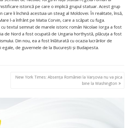
istificare istorică pe care o implică grupul statuar. Acest grup
 care îi închină acestuia un steag al Moldovei. În realitate, însă,
are l-a înfrânt pe Matia Corvin, care a scăpat cu fuga.
ța cu textul semnat de marele istoric român Nicolae Iorga a fost
nia de Nord a fost ocupată de Ungaria horthystă, plăcuța a fost
ului. Din nou, ea a fost înlăturată cu ocazia lucrărilor de
rții egale, de guvernele de la București și Budapesta.
New York Times: Absenţa României la Varşovia nu va pica
bine la Washington