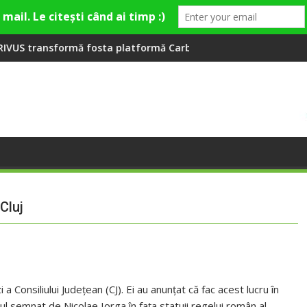
a Fashion Village
ta platformă Carbochim într-un nou centru cultural și de diver
Când luna devine o întrebare
Cluj
a Consiliului Județean (CJ). Ei au anunțat că fac acest lucru în
l semnat de Nicolae Iorga în fața statuii regelui român al