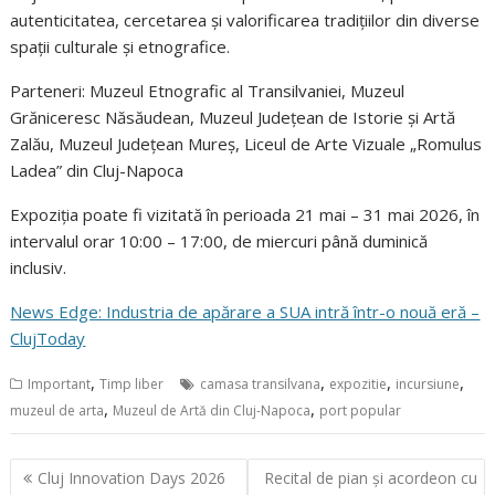
autenticitatea, cercetarea și valorificarea tradițiilor din diverse
spații culturale și etnografice.
Parteneri: Muzeul Etnografic al Transilvaniei, Muzeul
Grăniceresc Năsăudean, Muzeul Județean de Istorie și Artă
Zalău, Muzeul Județean Mureș, Liceul de Arte Vizuale „Romulus
Ladea” din Cluj-Napoca
Expoziția poate fi vizitată în perioada 21 mai – 31 mai 2026, în
intervalul orar 10:00 – 17:00, de miercuri până duminică
inclusiv.
News Edge: Industria de apărare a SUA intră într-o nouă eră –
ClujToday
,
,
,
,
Important
Timp liber
camasa transilvana
expozitie
incursiune
,
,
muzeul de arta
Muzeul de Artă din Cluj-Napoca
port popular
Navigare
Cluj Innovation Days 2026
Recital de pian și acordeon cu