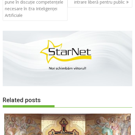
în
pune în discuție competențele
intrare liberă pentru public
articole
necesare în Era Inteligenței
Artificiale
Related posts