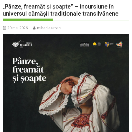
„Pânze, freamăt și șoapte” – incursiune în
universul cămășii tradiționale transilvănene
20 mai 2026
mihaela.ursan