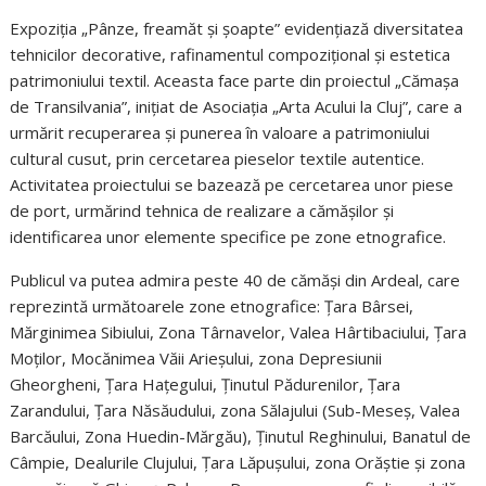
Expoziția „Pânze, freamăt și șoapte” evidențiază diversitatea
tehnicilor decorative, rafinamentul compozițional și estetica
patrimoniului textil. Aceasta face parte din proiectul „Cămașa
de Transilvania”, inițiat de Asociația „Arta Acului la Cluj”, care a
urmărit recuperarea și punerea în valoare a patrimoniului
cultural cusut, prin cercetarea pieselor textile autentice.
Activitatea proiectului se bazează pe cercetarea unor piese
de port, urmărind tehnica de realizare a cămășilor și
identificarea unor elemente specifice pe zone etnografice.
Publicul va putea admira peste 40 de cămăși din Ardeal, care
reprezintă următoarele zone etnografice: Țara Bârsei,
Mărginimea Sibiului, Zona Târnavelor, Valea Hârtibaciului, Țara
Moților, Mocănimea Văii Arieșului, zona Depresiunii
Gheorgheni, Țara Hațegului, Ținutul Pădurenilor, Țara
Zarandului, Țara Năsăudului, zona Sălajului (Sub-Meseș, Valea
Barcăului, Zona Huedin-Mărgău), Ținutul Reghinului, Banatul de
Câmpie, Dealurile Clujului, Țara Lăpușului, zona Orăștie și zona