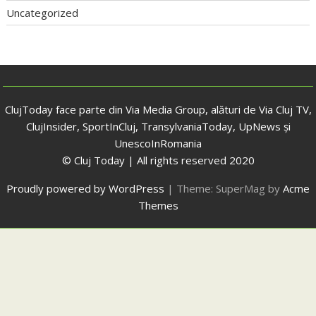
Uncategorized
ClujToday face parte din Via Media Group, alături de Via Cluj TV,
ClujInsider, SportInCluj, TransylvaniaToday, UpNews și
UnescoInRomania
© Cluj Today | All rights reserved 2020
Proudly powered by WordPress
|
Theme: SuperMag by
Acme
Themes