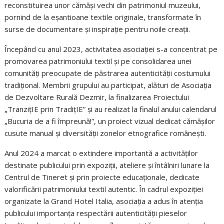
reconstituirea unor cămăși vechi din patrimoniul muzeului,
pornind de la eșantioane textile originale, transformate în
surse de documentare și inspirație pentru noile creații.
Începând cu anul 2023, activitatea asociației s-a concentrat pe
promovarea patrimoniului textil și pe consolidarea unei
comunități preocupate de păstrarea autenticității costumului
tradițional. Membrii grupului au participat, alături de Asociația
de Dezvoltare Rurală Dezmir, la finalizarea Proiectului
„TranzițIE prin TradițIE” și au realizat la finalul anului calendarul
„Bucuria de a fi împreună!”, un proiect vizual dedicat cămășilor
cusute manual și diversității zonelor etnografice românești.
Anul 2024 a marcat o extindere importantă a activităților
destinate publicului prin expoziții, ateliere și întâlniri lunare la
Centrul de Tineret și prin proiecte educaționale, dedicate
valorificării patrimoniului textil autentic. În cadrul expoziției
organizate la Grand Hotel Italia, asociația a adus în atenția
publicului importanța respectării autenticității pieselor