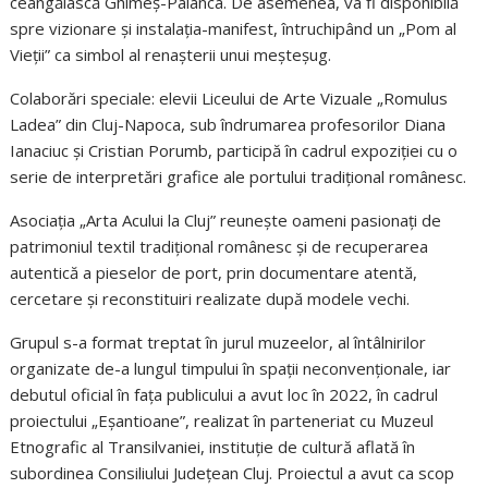
ceangăiască Ghimeș-Palanca. De asemenea, va fi disponibilă
spre vizionare și instalația-manifest, întruchipând un „Pom al
Vieții” ca simbol al renașterii unui meșteșug.
Colaborări speciale: elevii Liceului de Arte Vizuale „Romulus
Ladea” din Cluj-Napoca, sub îndrumarea profesorilor Diana
Ianaciuc și Cristian Porumb, participă în cadrul expoziției cu o
serie de interpretări grafice ale portului tradițional românesc.
Asociația „Arta Acului la Cluj” reunește oameni pasionați de
patrimoniul textil tradițional românesc și de recuperarea
autentică a pieselor de port, prin documentare atentă,
cercetare și reconstituiri realizate după modele vechi.
Grupul s-a format treptat în jurul muzeelor, al întâlnirilor
organizate de-a lungul timpului în spații neconvenționale, iar
debutul oficial în fața publicului a avut loc în 2022, în cadrul
proiectului „Eșantioane”, realizat în parteneriat cu Muzeul
Etnografic al Transilvaniei, instituție de cultură aflată în
subordinea Consiliului Județean Cluj. Proiectul a avut ca scop