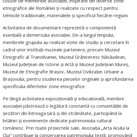
cusute de membrele asociației, inspirate din diverse zone
etnografice ale României și realizate cu respect pentru
tehnicile tradiționale, materialele și specificul fiecărei regiuni.
Activitatea de documentare reprezintă o componentă
esențială a demersului asociației. De-a lungul timpului,
membrele grupului au realizat vizite de studiu și cercetare în
cadrul unor instituții muzeale partenere, precum Muzeul
Etnografic al Transilvaniei, Muzeul Grăniceresc Năsăudean,
Muzeul Județean de Istorie și Artă și Muzeul Județean Mureș,
Muzeul de Etnografie Brașov, Muzeul Civilizației Urbane a
Brașovului, pentru studierea pieselor originale și aprofundarea
specificului diferitelor zone etnografice.
Pe lângă activitatea expozițională și educațională, membrii
asociației păstrează o legătură constantă cu comunitățile de
șezători din întreaga țară și din străinătate, participând la
întâlniri și evenimente dedicate patrimoniului cultural
românesc. Prin toate proiectele sale, Asociația „Arta Acului la
Cluj” contribuie la conservarea patrimoniului textil, promovând