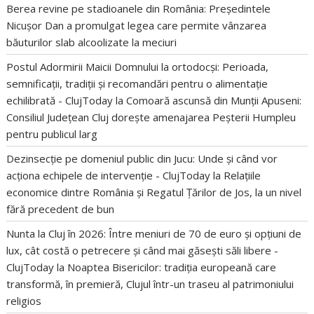
Berea revine pe stadioanele din România: Președintele
Nicușor Dan a promulgat legea care permite vânzarea
băuturilor slab alcoolizate la meciuri
Postul Adormirii Maicii Domnului la ortodocși: Perioada,
semnificații, tradiții și recomandări pentru o alimentație
echilibrată - ClujToday
la
Comoară ascunsă din Munții Apuseni:
Consiliul Județean Cluj dorește amenajarea Peșterii Humpleu
pentru publicul larg
Dezinsecție pe domeniul public din Jucu: Unde și când vor
acționa echipele de intervenție - ClujToday
la
Relațiile
economice dintre România și Regatul Țărilor de Jos, la un nivel
fără precedent de bun
Nunta la Cluj în 2026: Între meniuri de 70 de euro și opțiuni de
lux, cât costă o petrecere și când mai găsești săli libere -
ClujToday
la
Noaptea Bisericilor: tradiția europeană care
transformă, în premieră, Clujul într-un traseu al patrimoniului
religios