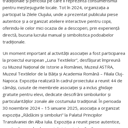
tradiționale și pericolul pe care îl reprezintă consumerismul
pentru meșteșugurile locale. Tot în 2024, organizația a
participat la Zilele Clujului, unde a prezentat publicului piese
autentice și a organizat ateliere interactive pentru copii,
oferindu-le celor mici ocazia de a descoperi, prin experiență
directă, bucuria lucrului manual și simbolistica podoabelor
tradiționale.
Un moment important al activității asociației a fost participarea
la proiectul european „Luna Textilelor”, desfășurat împreună
cu Muzeul Național de Istorie a României, Muzeul ASTRA,
Muzeul Textilelor de la Băița și Academia Română – Filiala Cluj-
Napoca. Expoziția realizată în cadrul proiectului a reunit 44 de
cămăși, cusute de membrele asociației și a inclus ghidaje
gratuite pentru elevi, dedicate descifrării simbolurilor și
particularităților zonale ale costumului tradițional. În perioada
30 noiembrie 2024 – 15 ianuarie 2025, asociația a organizat
expoziția „Rădăcini și simboluri” la Palatul Principilor
Transilvaniei din Alba Iulia. Expoziția a reunit piese autentice,