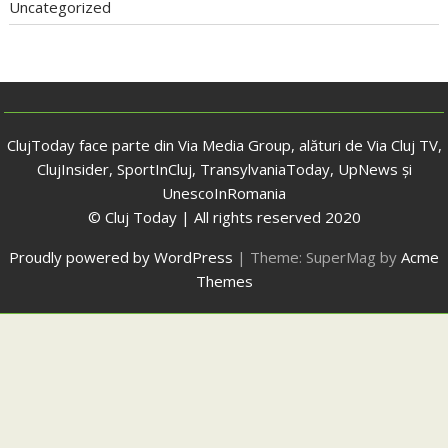
Uncategorized
ClujToday face parte din Via Media Group, alături de Via Cluj TV,
ClujInsider, SportInCluj, TransylvaniaToday, UpNews și
UnescoInRomania
© Cluj Today | All rights reserved 2020
Proudly powered by WordPress
|
Theme: SuperMag by
Acme
Themes