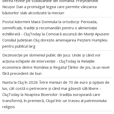
Berea revine pe stadioanele din România: Președintele
Nicușor Dan a promulgat legea care permite vânzarea
băuturilor slab alcoolizate la meciuri
Postul Adormirii Maicii Domnului la ortodocși: Perioada,
semnificații, tradiții și recomandări pentru o alimentație
echilibrată - ClujToday
la
Comoară ascunsă din Munții Apuseni:
Consiliul Județean Cluj dorește amenajarea Peșterii Humpleu
pentru publicul larg
Dezinsecție pe domeniul public din Jucu: Unde și când vor
acționa echipele de intervenție - ClujToday
la
Relațiile
economice dintre România și Regatul Țărilor de Jos, la un nivel
fără precedent de bun
Nunta la Cluj în 2026: Între meniuri de 70 de euro și opțiuni de
lux, cât costă o petrecere și când mai găsești săli libere -
ClujToday
la
Noaptea Bisericilor: tradiția europeană care
transformă, în premieră, Clujul într-un traseu al patrimoniului
religios