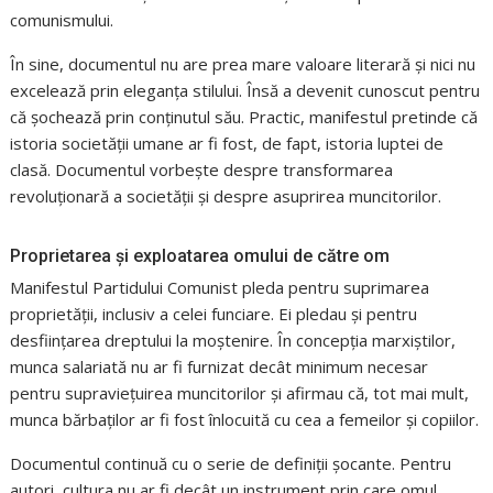
comunismului.
În sine, documentul nu are prea mare valoare literară și nici nu
excelează prin eleganța stilului. Însă a devenit cunoscut pentru
că șochează prin conținutul său. Practic, manifestul pretinde că
istoria societății umane ar fi fost, de fapt, istoria luptei de
clasă. Documentul vorbește despre transformarea
revoluționară a societății și despre asuprirea muncitorilor.
Proprietarea și exploatarea omului de către om
Manifestul Partidului Comunist pleda pentru suprimarea
proprietății, inclusiv a celei funciare. Ei pledau și pentru
desființarea dreptului la moștenire. În concepția marxiștilor,
munca salariată nu ar fi furnizat decât minimum necesar
pentru supraviețuirea muncitorilor și afirmau că, tot mai mult,
munca bărbaților ar fi fost înlocuită cu cea a femeilor și copiilor.
Documentul continuă cu o serie de definiții șocante. Pentru
autori, cultura nu ar fi decât un instrument prin care omul