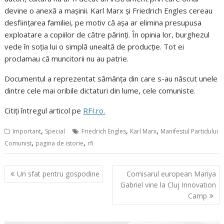
devine o anexă a mașinii. Karl Marx și Friedrich Engles cereau
desființarea familiei, pe motiv că așa ar elimina presupusa
exploatare a copiilor de către părinți. În opinia lor, burghezul
vede în soția lui o simplă unealtă de producție. Tot ei
proclamau că muncitorii nu au patrie.
Documentul a reprezentat sămânța din care s-au născut unele
dintre cele mai oribile dictaturi din lume, cele comuniste.
Citiți întregul articol pe
RFI.ro.
,
,
,
Important
Special
Friedrich Engles
Karl Marx
Manifestul Partidului
,
,
Comunist
pagina de istorie
rfi
Navigare
Un sfat pentru gospodine
Comisarul european Mariya
în
Gabriel vine la Cluj Innovation
articole
Camp