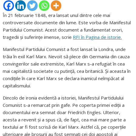
În 21 februarie 1848, era lansat unul dintre cele mai
controversate documente din lume. Este vorba de Manifestul
Partidului Comunist. Acest document a fundamentat orori,
tragedii și suferințe imense, scrie
RFI în Pagina de istorie.
Manifestul Partidului Comunist a fost lansat la Londra, unde
trăia în exil Karl Marx. Nevoit să plece din Germania din cauza
convingerilor sale extremiste, Karl Marx s-a refugiat în cea
mai capitalistă societate cu putință, cea britanică. Și aceasta în
condițiile în care Karl Marx se declara inamicul neîmpăcat al
capitalismului.
Dincolo de ironia evidentă a istoriei, Manifestul Partidulului
Comunist s-a remarcat prin gafe. Pe coperta primei ediții a
documentului era semnat doar Friedrich Engles. Ulterior,
acesta a revenit și a spus că, de fapt, cea mai mare parte a
textului ar fi fost scrisă de Karl Marx. Astfel că, pe coperțile
ulterioare ale broșurii au fost semnați cei doi apostoli ai