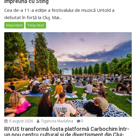
împreună cu Sting
Cea de-a 11-a ediție a festivalului de muzică Untold a
debutat în forță la Cluj. Mai...
Important
Timp liber
6 august 2026
Tigancea Madalina
0
RIVUS transformă fosta platformă Carbochim într-
un nou centru cultural și de divertisment din Cluj-