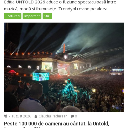
Ediția UNTOLD 2026 aduce o fuziune spectaculoasă între
muzică, modă și frumusețe. Trendyol revine pe aleea...
Featured
Important
Stiri
7 august 2026
Claudiu Padurean
0
Peste 100 000 de oameni au cântat, la Untold,