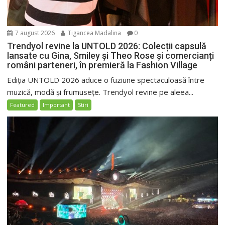
7 august 2026
Tigancea Madalina
0
Trendyol revine la UNTOLD 2026: Colecții capsulă
lansate cu Gina, Smiley și Theo Rose și comercianți
români parteneri, în premieră la Fashion Village
Ediția UNTOLD 2026 aduce o fuziune spectaculoasă între
muzică, modă și frumusețe. Trendyol revine pe aleea...
Featured
Important
Stiri