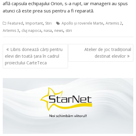
află capsula echipajului Orion, s-a rupt, iar managerii au spus
atunci că este prea sus pentru a fi reparată.
,
,
,
,
Featured
Important
Stiri
Apollo și roverele Marte
Artemis 2
,
,
,
,
Artemis 3
cluj napoca
nasa
news
stiri
Navigare
Libris donează cărți pentru
Atelier de joc tradițional
în
elevi din toată țara în cadrul
destinat elevilor
articole
proiectului CarteTeca