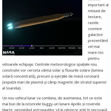
important al
misiunii de
testare,
razele
cosmice
galactice
prezentând
cel mai
mare risc
pentru
viitoarele echipaje. Centrele meteorologice spațiale nou
construite vor cerceta vântul solar și fluxurile solare (lumina
solară concentrată), precum și ejecțiile de masă coronară
(expulzii mari de plasmă și câmp magnetic din stratul superior
al Soarelui).
Un nou vehicul lunar va combina, de asemenea, tot ce este
mai bun de la istoricele buggy-uri lunare Apollo și roverele
Marte, permițând astronauților să le piloteze atât în persoană