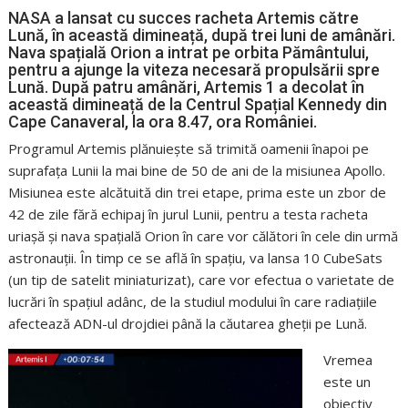
NASA a lansat cu succes racheta Artemis către
Lună, în această dimineață, după trei luni de amânări.
Nava spațială Orion a intrat pe orbita Pământului,
pentru a ajunge la viteza necesară propulsării spre
Lună. După patru amânări, Artemis 1 a decolat în
această dimineață de la Centrul Spațial Kennedy din
Cape Canaveral, la ora 8.47, ora României.
Programul Artemis plănuiește să trimită oamenii înapoi pe
suprafața Lunii la mai bine de 50 de ani de la misiunea Apollo.
Misiunea este alcătuită din trei etape, prima este un zbor de
42 de zile fără echipaj în jurul Lunii, pentru a testa racheta
uriașă și nava spațială Orion în care vor călători în cele din urmă
astronauții. În timp ce se află în spațiu, va lansa 10 CubeSats
(un tip de satelit miniaturizat), care vor efectua o varietate de
lucrări în spațiul adânc, de la studiul modului în care radiațiile
afectează ADN-ul drojdiei până la căutarea gheții pe Lună.
Vremea
este un
obiectiv