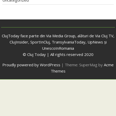
Uncategorized
ClujToday face parte din Via Media Group, alături de Via Cluj TV,
ClujInsider, SportInCluj, TransylvaniaToday, UpNews și
UnescoInRomania
© Cluj Today | All rights reserved 2020
Proudly powered by WordPress
|
Theme: SuperMag by
Acme
Themes