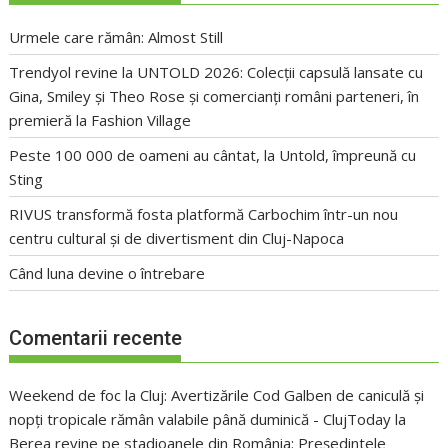
Urmele care rămân: Almost Still
Trendyol revine la UNTOLD 2026: Colecții capsulă lansate cu
Gina, Smiley și Theo Rose și comercianți români parteneri, în
premieră la Fashion Village
Peste 100 000 de oameni au cântat, la Untold, împreună cu
Sting
RIVUS transformă fosta platformă Carbochim într-un nou
centru cultural și de divertisment din Cluj-Napoca
Când luna devine o întrebare
Comentarii recente
Weekend de foc la Cluj: Avertizările Cod Galben de caniculă și
nopți tropicale rămân valabile până duminică - ClujToday
la
Berea revine pe stadioanele din România: Președintele