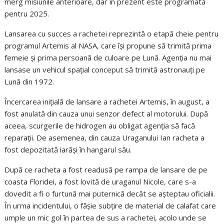
merg misiunile anterioare, dar în prezent este programată
pentru 2025.
Lansarea cu succes a rachetei reprezintă o etapă cheie pentru
programul Artemis al NASA, care își propune să trimită prima
femeie și prima persoană de culoare pe Lună. Agenția nu mai
lansase un vehicul spațial conceput să trimită astronauți pe
Lună din 1972.
Încercarea inițială de lansare a rachetei Artemis, în august, a
fost anulată din cauza unui senzor defect al motorului. După
aceea, scurgerile de hidrogen au obligat agenția să facă
reparații. De asemenea, din cauza Uraganului Ian racheta a
fost depozitată iarăși în hangarul său.
După ce racheta a fost readusă pe rampa de lansare de pe
coasta Floridei, a fost lovită de uraganul Nicole, care s-a
dovedit a fi o furtună mai puternică decât se așteptau oficialii.
În urma incidentului, o fâșie subțire de material de calafat care
umple un mic gol în partea de sus a rachetei, acolo unde se