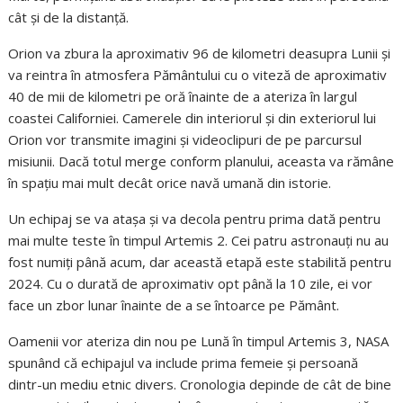
cât și de la distanță.
Orion va zbura la aproximativ 96 de kilometri deasupra Lunii și
va reintra în atmosfera Pământului cu o viteză de aproximativ
40 de mii de kilometri pe oră înainte de a ateriza în largul
coastei Californiei. Camerele din interiorul și din exteriorul lui
Orion vor transmite imagini și videoclipuri de pe parcursul
misiunii. Dacă totul merge conform planului, aceasta va rămâne
în spațiu mai mult decât orice navă umană din istorie.
Un echipaj se va atașa și va decola pentru prima dată pentru
mai multe teste în timpul Artemis 2. Cei patru astronauți nu au
fost numiți până acum, dar această etapă este stabilită pentru
2024. Cu o durată de aproximativ opt până la 10 zile, ei vor
face un zbor lunar înainte de a se întoarce pe Pământ.
Oamenii vor ateriza din nou pe Lună în timpul Artemis 3, NASA
spunând că echipajul va include prima femeie și persoană
dintr-un mediu etnic divers. Cronologia depinde de cât de bine