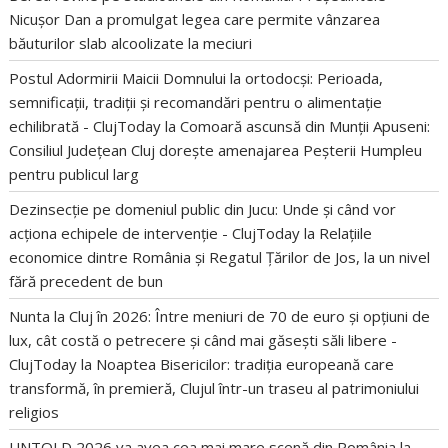
Nicușor Dan a promulgat legea care permite vânzarea
băuturilor slab alcoolizate la meciuri
Postul Adormirii Maicii Domnului la ortodocși: Perioada,
semnificații, tradiții și recomandări pentru o alimentație
echilibrată - ClujToday
la
Comoară ascunsă din Munții Apuseni:
Consiliul Județean Cluj dorește amenajarea Peșterii Humpleu
pentru publicul larg
Dezinsecție pe domeniul public din Jucu: Unde și când vor
acționa echipele de intervenție - ClujToday
la
Relațiile
economice dintre România și Regatul Țărilor de Jos, la un nivel
fără precedent de bun
Nunta la Cluj în 2026: Între meniuri de 70 de euro și opțiuni de
lux, cât costă o petrecere și când mai găsești săli libere -
ClujToday
la
Noaptea Bisericilor: tradiția europeană care
transformă, în premieră, Clujul într-un traseu al patrimoniului
religios
UNTOLD 2026 va avea cea mai mare scenă din România
la