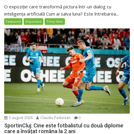
O expoziție care transformă pictura într-un dialog cu
inteligența artificială Cum ai salva luna? Este întrebarea...
Featured
Important
Timp liber
5 august 2026
Claudiu Padurean
0
SportinCluj: Cine este fotbalistul cu două diplome
care a învățat româna la 2 ani