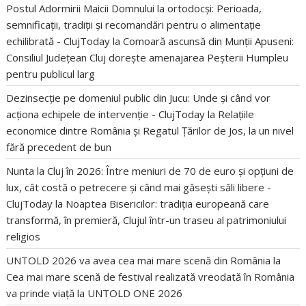
Postul Adormirii Maicii Domnului la ortodocși: Perioada,
semnificații, tradiții și recomandări pentru o alimentație
echilibrată - ClujToday
la
Comoară ascunsă din Munții Apuseni:
Consiliul Județean Cluj dorește amenajarea Peșterii Humpleu
pentru publicul larg
Dezinsecție pe domeniul public din Jucu: Unde și când vor
acționa echipele de intervenție - ClujToday
la
Relațiile
economice dintre România și Regatul Țărilor de Jos, la un nivel
fără precedent de bun
Nunta la Cluj în 2026: Între meniuri de 70 de euro și opțiuni de
lux, cât costă o petrecere și când mai găsești săli libere -
ClujToday
la
Noaptea Bisericilor: tradiția europeană care
transformă, în premieră, Clujul într-un traseu al patrimoniului
religios
UNTOLD 2026 va avea cea mai mare scenă din România
la
Cea mai mare scenă de festival realizată vreodată în România
va prinde viață la UNTOLD ONE 2026