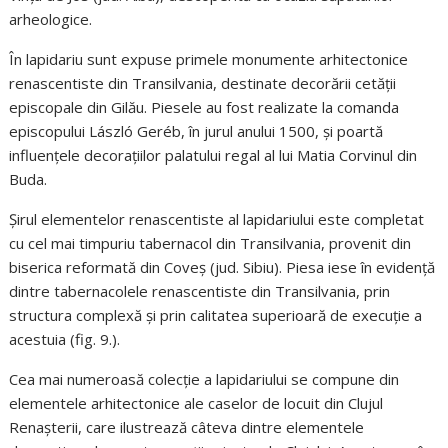
arheologice.
În lapidariu sunt expuse primele monumente arhitectonice
renascentiste din Transilvania, destinate decorării cetății
episcopale din Gilău. Piesele au fost realizate la comanda
episcopului László Geréb, în jurul anului 1500, și poartă
influenţele decoraţiilor palatului regal al lui Matia Corvinul din
Buda.
Șirul elementelor renascentiste al lapidariului este completat
cu cel mai timpuriu tabernacol din Transilvania, provenit din
biserica reformată din Coveș (jud. Sibiu). Piesa iese în evidență
dintre tabernacolele renascentiste din Transilvania, prin
structura complexă și prin calitatea superioară de execuție a
acestuia (fig. 9.).
Cea mai numeroasă colecţie a lapidariului se compune din
elementele arhitectonice ale caselor de locuit din Clujul
Renașterii, care ilustrează câteva dintre elementele