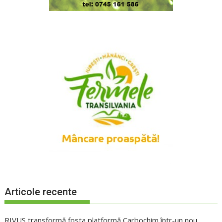
Articole recente
RIVUS transformă fosta platformă Carbochim într-un nou