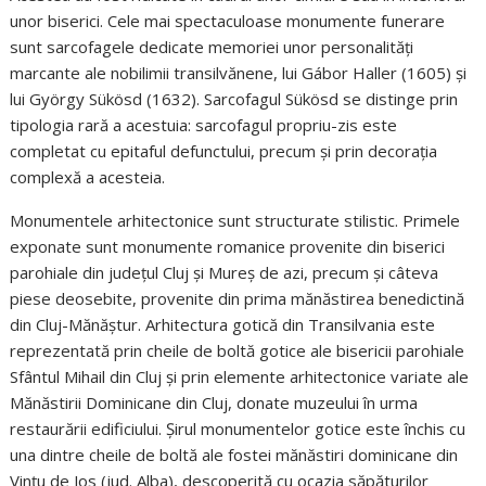
unor biserici. Cele mai spectaculoase monumente funerare
sunt sarcofagele dedicate memoriei unor personalități
marcante ale nobilimii transilvănene, lui Gábor Haller (1605) și
lui György Sükösd (1632). Sarcofagul Sükösd se distinge prin
tipologia rară a acestuia: sarcofagul propriu-zis este
completat cu epitaful defunctului, precum și prin decorația
complexă a acesteia.
Monumentele arhitectonice sunt structurate stilistic. Primele
exponate sunt monumente romanice provenite din biserici
parohiale din judeţul Cluj şi Mureş de azi, precum şi câteva
piese deosebite, provenite din prima mănăstirea benedictină
din Cluj-Mănăştur. Arhitectura gotică din Transilvania este
reprezentată prin cheile de boltă gotice ale bisericii parohiale
Sfântul Mihail din Cluj și prin elemente arhitectonice variate ale
Mănăstirii Dominicane din Cluj, donate muzeului în urma
restaurării edificiului. Șirul monumentelor gotice este închis cu
una dintre cheile de boltă ale fostei mănăstiri dominicane din
Vințu de Jos (jud. Alba), descoperită cu ocazia săpăturilor