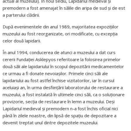
actual al muzeului). În noul sediu, Lapidariul medieval și
premodern a fost amenajat în sălile din aripa de sud și de est
a parterului clădirii.
După evenimentele din anul 1989, majoritatea expoziţiilor
muzeului au fost reorganizate, ori modificate, cu excepția
celor două lapidarii.
În anul 1994, conducerea de atunci a muzeului a dat curs
cererii Fundaţiei Asklepyos referitoare la folosirea primelor
două săli ale lapidariului în scopul depozitării medicamentelor
ce urmau a fi donate nevoiaşilor. Primele cinci săli ale
lapidariului au fost astfel închise vizitatorilor, iar în cursul
aceluiaşi an, în urma desfiinţării laboratorului de restaurare a
muzeului, a fost instalată în ultimele cinci săli, ca o soluţionare
provizorie, secţia de restaurare în lemn a muzeului. Deși
Lapidariul medieval și premodern n-a fost închis oficial nici
până în zilele noastre, din lipsă de spaţiu de depozitare a
devenit treptat unul dintre depozitele muzeului.