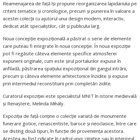
Reamenajarea de față își propune reorganizarea lapidariului pe
criterii tematice și cronologice, precum și punerea în valoare a
acestei colecții cu ajutorul unui design modern, interactiv,
dedicat atât specialiștilor, cât și publicului larg.
Noua concepție expozițională a păstrat o serie de elemente
care puteau fi integrate în noua concepție. În noua expoziție
pot fi regăsite câteva elemente specifice atmosferei
expunerii originale, cum este șirul portalurilor expuse în
anfiladă, păstrarea spațiului expozițional din gangul intrării,
precum și câteva elemente arhitectonice înzidite și expuse
prin intermediul reconstituirii prin completări zidite.
Curatorul expoziției este specialistul MNIT în istorie medievală
și Renaștere, Melinda Mihály.
Expoziția de față conține o colecție variată de monumente
funerare gotice, renascentiste, baroce și neoclasice, între care
se disting două tipuri, în funcție de proveniența acestora.
Acestea au fost ridicate în cadrul unor cimitire sau în interiorul