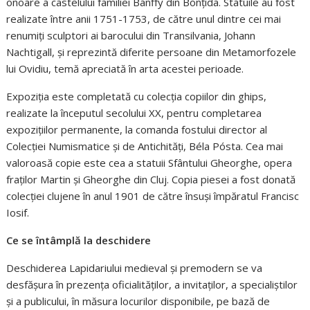
onoare a castelului familiei Bánffy din Bonţida. Statuile au fost
realizate între anii 1751-1753, de către unul dintre cei mai
renumiți sculptori ai barocului din Transilvania, Johann
Nachtigall, și reprezintă diferite persoane din Metamorfozele
lui Ovidiu, temă apreciată în arta acestei perioade.
Expoziția este completată cu colecția copiilor din ghips,
realizate la începutul secolului XX, pentru completarea
expozițiilor permanente, la comanda fostului director al
Colecției Numismatice și de Antichități, Béla Pósta. Cea mai
valoroasă copie este cea a statuii Sfântului Gheorghe, opera
fraţilor Martin şi Gheorghe din Cluj. Copia piesei a fost donată
colecției clujene în anul 1901 de către însuși împăratul Francisc
Iosif.
Ce se întâmplă la deschidere
Deschiderea Lapidariului medieval și premodern se va
desfășura în prezența oficialităților, a invitaților, a specialiștilor
și a publicului, în măsura locurilor disponibile, pe bază de