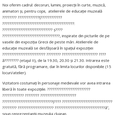
Noi oferim cadrul: decoruri, lumini, proiecții în curte, muzică,
animatori și, pentru copii,
atelierele de educație muzeală
????????
????????????
ț
????????????
????????????????????????????????????????
:
????????????????????????????
ș
????
????????????????????????????????
, inspirate din picturile de pe
vasele din expoziția Grecii de peste mări. Atelierele de
educație muzeală se desfășoară în spațiul expoziției
????????????????????????
????????
????????????????????
????
ă
????????
(etajul II), de la 19.30, 20.30 și 21.30. Intrarea este
gratuită, fără programare, dar în limita locurilor disponibile (15
locuri/atelier).
Vizitatorii costumați în personaje medievale vor avea intrarea
liberă în toate expozițiile.
????????????????????????
????????????
????????
????????????????????
????????????????????????????
ț
????
????????????????????????????
????????
????????????????????
????????????????????????????
ă”,
spun reprezentanții muzeului clujean.