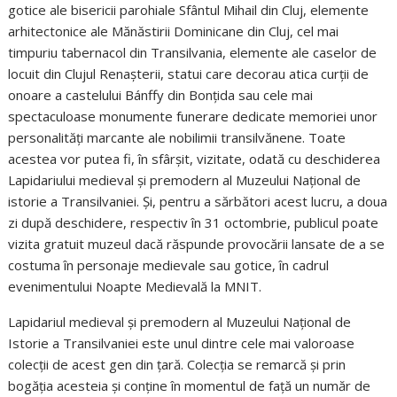
gotice ale bisericii parohiale Sfântul Mihail din Cluj, elemente
arhitectonice ale Mănăstirii Dominicane din Cluj, cel mai
timpuriu tabernacol din Transilvania, elemente ale caselor de
locuit din Clujul Renașterii, statui care decorau atica curții de
onoare a castelului Bánffy din Bonţida sau cele mai
spectaculoase monumente funerare dedicate memoriei unor
personalități marcante ale nobilimii transilvănene. Toate
acestea vor putea fi, în sfârșit, vizitate, odată cu deschiderea
Lapidariului medieval și premodern al Muzeului Național de
istorie a Transilvaniei. Și, pentru a sărbători acest lucru, a doua
zi după deschidere, respectiv în 31 octombrie, publicul poate
vizita gratuit muzeul dacă răspunde provocării lansate de a se
costuma în personaje medievale sau gotice, în cadrul
evenimentului Noapte Medievală la MNIT.
Lapidariul medieval și premodern al Muzeului Naţional de
Istorie a Transilvaniei este unul dintre cele mai valoroase
colecţii de acest gen din țară. Colecția se remarcă și prin
bogăția acesteia și conține în momentul de față un număr de