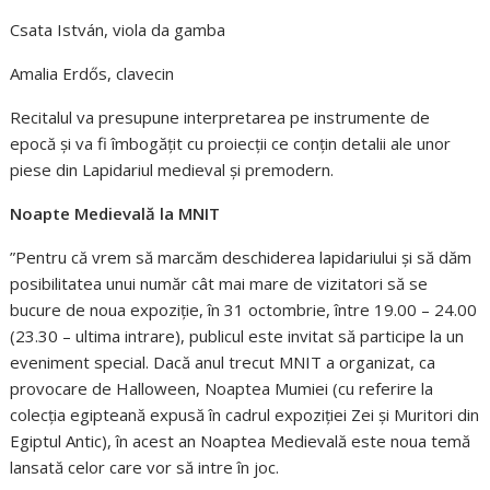
Csata István, viola da gamba
Amalia Erdős, clavecin
Recitalul va presupune interpretarea pe instrumente de
epocă și va fi îmbogățit cu proiecții ce conțin detalii ale unor
piese din Lapidariul medieval și premodern.
Noapte Medievală la MNIT
”Pentru că vrem să marcăm deschiderea lapidariului și să dăm
posibilitatea unui număr cât mai mare de vizitatori să se
bucure de noua expoziție, în 31 octombrie, între 19.00 – 24.00
(23.30 – ultima intrare), publicul este invitat să participe la un
eveniment special. Dacă anul trecut MNIT a organizat, ca
provocare de Halloween, Noaptea Mumiei (cu referire la
colecția egipteană expusă în cadrul expoziției Zei și Muritori din
Egiptul Antic), în acest an Noaptea Medievală este noua temă
lansată celor care vor să intre în joc.