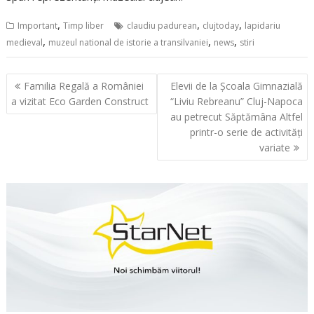
,
,
,
Important
Timp liber
claudiu padurean
clujtoday
lapidariu
,
,
,
medieval
muzeul national de istorie a transilvaniei
news
stiri
Navigare
Familia Regală a României
Elevii de la Școala Gimnazială
în
a vizitat Eco Garden Construct
“Liviu Rebreanu” Cluj-Napoca
articole
au petrecut Săptămâna Altfel
printr-o serie de activități
variate