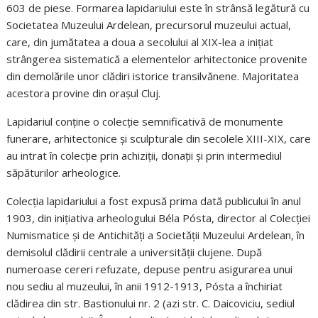
603 de piese. Formarea lapidariului este în strânsă legătură cu
Societatea Muzeului Ardelean, precursorul muzeului actual,
care, din jumătatea a doua a secolului al XIX-lea a inițiat
strângerea sistematică a elementelor arhitectonice provenite
din demolările unor clădiri istorice transilvănene. Majoritatea
acestora provine din orașul Cluj.
Lapidariul conține o colecție semnificativă de monumente
funerare, arhitectonice și sculpturale din secolele XIII-XIX, care
au intrat în colecție prin achiziţii, donaţii şi prin intermediul
săpăturilor arheologice.
Colecţia lapidariului a fost expusă prima dată publicului în anul
1903, din iniţiativa arheologului Béla Pósta, director al Colecției
Numismatice și de Antichități a Societăţii Muzeului Ardelean, în
demisolul clădirii centrale a universităţii clujene. După
numeroase cereri refuzate, depuse pentru asigurarea unui
nou sediu al muzeului, în anii 1912-1913, Pósta a închiriat
clădirea din str. Bastionului nr. 2 (azi str. C. Daicoviciu, sediul