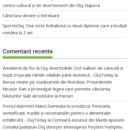
centru cultural și de divertisment din Cluj-Napoca
Când luna devine o întrebare
SportinCluj: Cine este fotbalistul cu două diplome care a învățat
româna la 2 ani
Comentarii recente
Weekend de foc la Cluj: Avertizările Cod Galben de caniculă și
nopți tropicale rămân valabile până duminică - ClujToday
la
Berea revine pe stadioanele din România: Președintele
Nicușor Dan a promulgat legea care permite vânzarea
băuturilor slab alcoolizate la meciuri
Postul Adormirii Maicii Domnului la ortodocși: Perioada,
semnificații, tradiții și recomandări pentru o alimentație
echilibrată - ClujToday
la
Comoară ascunsă din Munții Apuseni:
Consiliul Județean Cluj dorește amenajarea Peșterii Humpleu