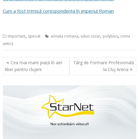
Cum a fost trimisă corespondența în imperiul Roman
,
,
,
,
Important
Special
armata romana
iulius cezar
polybius
roma
antică
Navigare
Cea mai mare piață în aer
Târg de Formare Profesională
în
liber pentru clujeni
la Cluj Arena
articole