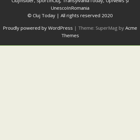
ClujInsider, SportInCluj, TransylvaniaToday, UpNews și
UnescoInRomania
© Cluj Today | All rights reserved 2020
Proudly powered by WordPress
|
Theme: SuperMag by
Acme
Themes