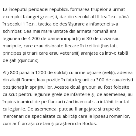
La începutul perioadei republicii, formarea trupelor a urmat
exemplul falangei grecești, dar din secolul al III-lea î.e.n. până
în secolul 1 î.e.n., tactica de desfășurare a infanteriei s-a
schimbat. Cea mai mare unitate din armata romană era
legiunea de 4.200 de oameni împărțiți în 30 de divizii sau
manipule, care erau dislocate fiecare în trei linii (hastati,
principes și triarii care erau veteranii) aranjate ca într-o tablă
de șah (quincunx).
Alți 800 până la 1200 de soldați cu arme ușoare (veliți), adesea
din aliații Romei, luau poziție în fața legiunii cu 300 de cavaleriști
poziționați în sprijinul lor. Aceste două grupuri au fost folosite
ca scut pentru legiunile grele de infanterie și, de asemenea, au
împins inamicul de pe flancuri când inamicul s-a întâlnit frontal
cu legiunile. De asemenea, puteau fi angajate și trupe de
mercenari de specialitate cu abilități care le lipseau romanilor,
cum ar fi arcașii cretani și praștierii din Rodos.