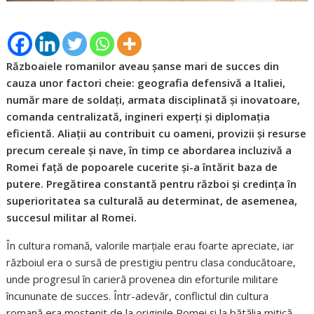
Războaiele romanilor aveau șanse mari de succes din
cauza unor factori cheie: geografia defensivă a Italiei,
număr mare de soldați, armata disciplinată și inovatoare,
comanda centralizată, ingineri experți și diplomația
eficientă. Aliații au contribuit cu oameni, provizii și resurse
precum cereale și nave, în timp ce abordarea incluzivă a
Romei față de popoarele cucerite și-a întărit baza de
putere. Pregătirea constantă pentru război și credința în
superioritatea sa culturală au determinat, de asemenea,
succesul militar al Romei.
În cultura romană, valorile marțiale erau foarte apreciate, iar
războiul era o sursă de prestigiu pentru clasa conducătoare,
unde progresul în carieră provenea din eforturile militare
încununate de succes. Într-adevăr, conflictul din cultura
romană era moștenit de la originile Romei și la bătălia mitică