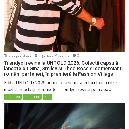
7 august 2026
Tigancea Madalina
0
Trendyol revine la UNTOLD 2026: Colecții capsulă
lansate cu Gina, Smiley și Theo Rose și comercianți
români parteneri, în premieră la Fashion Village
Ediția UNTOLD 2026 aduce o fuziune spectaculoasă între
muzică, modă și frumusețe. Trendyol revine pe aleea...
Featured
Important
Stiri