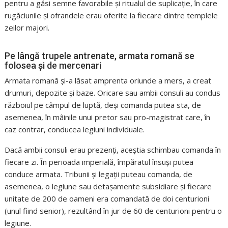
pentru a găsi semne favorabile și ritualul de suplicație, în care
rugăciunile și ofrandele erau oferite la fiecare dintre templele
zeilor majori.
Pe lângă trupele antrenate, armata romană se
folosea și de mercenari
Armata romană și-a lăsat amprenta oriunde a mers, a creat
drumuri, depozite și baze. Oricare sau ambii consuli au condus
războiul pe câmpul de luptă, deși comanda putea sta, de
asemenea, în mâinile unui pretor sau pro-magistrat care, în
caz contrar, conducea legiuni individuale.
Dacă ambii consuli erau prezenți, aceștia schimbau comanda în
fiecare zi. În perioada imperială, împăratul însuși putea
conduce armata. Tribunii și legații puteau comanda, de
asemenea, o legiune sau detașamente subsidiare și fiecare
unitate de 200 de oameni era comandată de doi centurioni
(unul fiind senior), rezultând în jur de 60 de centurioni pentru o
legiune.