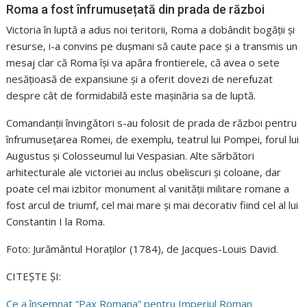
Roma a fost înfrumusețată din prada de război
Victoria în luptă a adus noi teritorii, Roma a dobândit bogății și
resurse, i-a convins pe dușmani să caute pace și a transmis un
mesaj clar că Roma își va apăra frontierele, că avea o sete
nesățioasă de expansiune și a oferit dovezi de nerefuzat
despre cât de formidabilă este mașinăria sa de luptă.
Comandanții învingători s-au folosit de prada de război pentru
înfrumusețarea Romei, de exemplu, teatrul lui Pompei, forul lui
Augustus și Colosseumul lui Vespasian. Alte sărbători
arhitecturale ale victoriei au inclus obeliscuri și coloane, dar
poate cel mai izbitor monument al vanității militare romane a
fost arcul de triumf, cel mai mare și mai decorativ fiind cel al lui
Constantin I la Roma.
Foto: Jurământul Horaților (1784), de Jacques-Louis David.
CITEȘTE ȘI:
Ce a însemnat “Pax Romana” pentru Imperiul Roman