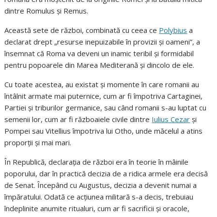
dintre Romulus și Remus.
Această sete de război, combinată cu ceea ce
Polybius
a
declarat drept „resurse inepuizabile în provizii și oameni”, a
însemnat că Roma va deveni un inamic teribil și formidabil
pentru popoarele din Marea Mediterană și dincolo de ele.
Cu toate acestea, au existat și momente în care romanii au
întâlnit armate mai puternice, cum ar fi împotriva Cartaginei,
Partiei și triburilor germanice, sau când romanii s-au luptat cu
semenii lor, cum ar fi războaiele civile dintre
Iulius Cezar
și
Pompei sau Vitellius împotriva lui Otho, unde măcelul a atins
proporții și mai mari.
În Republică, declarația de război era în teorie în mâinile
poporului, dar în practică decizia de a ridica armele era decisă
de Senat. Începând cu Augustus, decizia a devenit numai a
împăratului. Odată ce acțiunea militară s-a decis, trebuiau
îndeplinite anumite ritualuri, cum ar fi sacrificii și oracole,