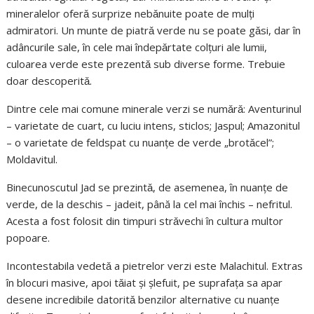
mineralelor oferǎ surprize nebǎnuite poate de mulţi
admiratori. Un munte de piatrǎ verde nu se poate gǎsi, dar în
adâncurile sale, în cele mai îndepǎrtate colţuri ale lumii,
culoarea verde este prezentǎ sub diverse forme. Trebuie
doar descoperitǎ.
Dintre cele mai comune minerale verzi se numǎrǎ: Aventurinul
– varietate de cuart, cu luciu intens, sticlos; Jaspul; Amazonitul
– o varietate de feldspat cu nuanţe de verde „brotǎcel”;
Moldavitul.
Binecunoscutul Jad se prezintǎ, de asemenea, în nuanţe de
verde, de la deschis – jadeit, până la cel mai închis – nefritul.
Acesta a fost folosit din timpuri strǎvechi în cultura multor
popoare.
Incontestabila vedetǎ a pietrelor verzi este Malachitul. Extras
în blocuri masive, apoi tǎiat şi şlefuit, pe suprafaţa sa apar
desene incredibile datoritǎ benzilor alternative cu nuanţe