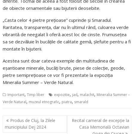
diferite. Tocmai de aceea a fost folosit de secole în crearea
de obiecte ornamentale sau bijuterii deosebite.
„Casta celor 4 pietre preţioase” cuprinde şi Smaradul.
Raritatea, transparenţa, dar nu în ultimul rând, culoarea verde
vibrantǎ de neegalat îi oferǎ acest loc de cinste. Frumuseţea
sa se dezvǎluie în bucǎţile de calitate gemǎ, şlefuite pentru a fi
montate în bijuterii.
Acestea sunt doar cateva exemple din multitudinea de
eşantioane minerale, bucǎţi brute, piese de colecție, geode,
pietre semipreţioase ce vor fi prezentate la expoziția
Mineralia Summer – Verde Natural.
,
,
,
,
Important
Timp liber
expozitie
jad
malachit
Mineralia Summer –
,
,
,
Verde Natural
muzeul etnografic
piatra
smarald
Navigare
Produs de Cluj, la Zilele
Recital cameral de excepție la
în
municipiului Dej 2024
Casa Memorială Octavian
Goga din Ciucea