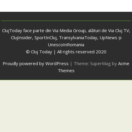
ClujToday face parte din Via Media Group, alături de Via Cluj TV,
ClujInsider, SportInCluj, TransylvaniaToday, UpNews și
UnescoInRomania
© Cluj Today | All rights reserved 2020
Proudly powered by WordPress
|
Theme: SuperMag by
Acme
Themes