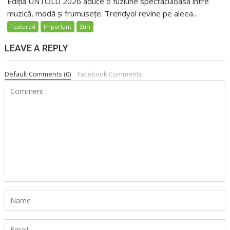
Ediția UNTOLD 2026 aduce o fuziune spectaculoasă între
muzică, modă și frumusețe. Trendyol revine pe aleea...
Featured
Important
Stiri
LEAVE A REPLY
Default Comments (0)
Facebook Comments