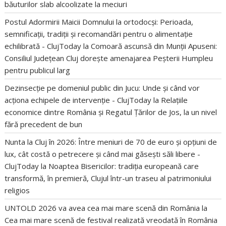
băuturilor slab alcoolizate la meciuri
Postul Adormirii Maicii Domnului la ortodocși: Perioada,
semnificații, tradiții și recomandări pentru o alimentație
echilibrată - ClujToday
la
Comoară ascunsă din Munții Apuseni:
Consiliul Județean Cluj dorește amenajarea Peșterii Humpleu
pentru publicul larg
Dezinsecție pe domeniul public din Jucu: Unde și când vor
acționa echipele de intervenție - ClujToday
la
Relațiile
economice dintre România și Regatul Țărilor de Jos, la un nivel
fără precedent de bun
Nunta la Cluj în 2026: Între meniuri de 70 de euro și opțiuni de
lux, cât costă o petrecere și când mai găsești săli libere -
ClujToday
la
Noaptea Bisericilor: tradiția europeană care
transformă, în premieră, Clujul într-un traseu al patrimoniului
religios
UNTOLD 2026 va avea cea mai mare scenă din România
la
Cea mai mare scenă de festival realizată vreodată în România