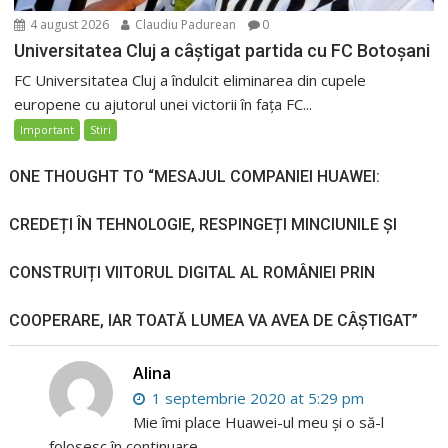
4 august 2026
Claudiu Padurean
0
Universitatea Cluj a câștigat partida cu FC Botoșani
FC Universitatea Cluj a îndulcit eliminarea din cupele
europene cu ajutorul unei victorii în fața FC...
Important
Stiri
ONE THOUGHT TO “MESAJUL COMPANIEI HUAWEI:
CREDEȚI ÎN TEHNOLOGIE, RESPINGEȚI MINCIUNILE ȘI
CONSTRUIȚI VIITORUL DIGITAL AL ROMÂNIEI PRIN
COOPERARE, IAR TOATĂ LUMEA VA AVEA DE CÂȘTIGAT”
Alina
1 septembrie 2020 at 5:29 pm
Mie îmi place Huawei-ul meu și o să-l
folosesc în continuare.