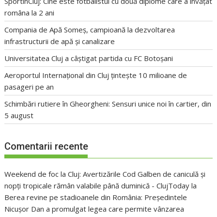
SportinCluj: Cine este fotbalistul cu două diplome care a învățat
româna la 2 ani
Compania de Apă Someș, campioană la dezvoltarea
infrastructurii de apă și canalizare
Universitatea Cluj a câștigat partida cu FC Botoșani
Aeroportul Internațional din Cluj țintește 10 milioane de
pasageri pe an
Schimbări rutiere în Gheorgheni: Sensuri unice noi în cartier, din
5 august
Comentarii recente
Weekend de foc la Cluj: Avertizările Cod Galben de caniculă și
nopți tropicale rămân valabile până duminică - ClujToday
la
Berea revine pe stadioanele din România: Președintele
Nicușor Dan a promulgat legea care permite vânzarea