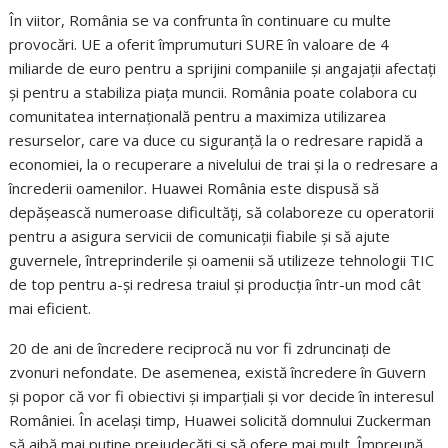
În viitor, România se va confrunta în continuare cu multe
provocări. UE a oferit împrumuturi SURE în valoare de 4
miliarde de euro pentru a sprijini companiile și angajații afectați
și pentru a stabiliza piața muncii. România poate colabora cu
comunitatea internațională pentru a maximiza utilizarea
resurselor, care va duce cu siguranță la o redresare rapidă a
economiei, la o recuperare a nivelului de trai și la o redresare a
încrederii oamenilor. Huawei România este dispusă să
depășească numeroase dificultăți, să colaboreze cu operatorii
pentru a asigura servicii de comunicații fiabile și să ajute
guvernele, întreprinderile și oamenii să utilizeze tehnologii TIC
de top pentru a-și redresa traiul și producția într-un mod cât
mai eficient.
20 de ani de încredere reciprocă nu vor fi zdruncinați de
zvonuri nefondate. De asemenea, există încredere în Guvern
și popor că vor fi obiectivi și imparțiali și vor decide în interesul
României. În același timp, Huawei solicită domnului Zuckerman
să aibă mai puține prejudecăți și să ofere mai mult. Împreună