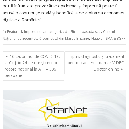
pot fi înfruntate provocările epidemiei și împreună poate fi
adusă o contribuție reală și benefică la dezvoltarea economiei
digitale a României”.
,
,
,
Featured
Important
Uncategorized
ambasada sua
Centrul
,
,
Național de Securitate Cibernetică din Marea Britanie
Huawei
SMA & 3GPP
Navigare
16 cazuri noi de COVID-19,
Tipuri, diagnostic și tratament
în
la Cluj, în 24 de ore și un nou
pentru cancerul mamar VIDEO
articole
record național la ATI – 506
Doctor online
persoane