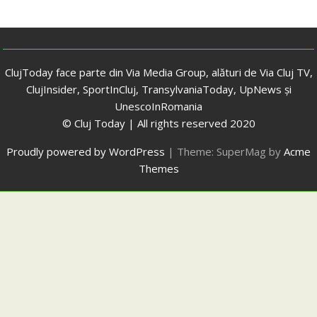
ClujToday face parte din Via Media Group, alături de Via Cluj TV,
ClujInsider, SportInCluj, TransylvaniaToday, UpNews și
UnescoInRomania
© Cluj Today | All rights reserved 2020
Proudly powered by WordPress
|
Theme: SuperMag by
Acme
Themes