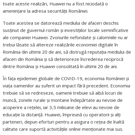
toate aceste realizări, Huawei nu a fost niciodată o
amenințare la adresa securității României.
Toate acestea se datorează mediului de afaceri deschis
susținut de guvernul român și investițiilor locale semnificative
ale companiei Huawei. Zvonurile nefondate și calomniile nu ar
trebui lăsate să altereze realizările economiei digitale în
România din ultimii 20 de ani, să distrugă reputația mediului de
afaceri din România și să deterioreze încrederea reciprocă
dintre România și Huawei consolitată în ultimii 20 de ani.
În fața epidemiei globale de COVID-19, economia României și
viața oamenilor au suferit un impact fără precedent. Economia
trebuie să se redreseze, oamenii trebuie să aibă locuri de
muncă, zonele rurale și montane îndepărtate au nevoie de
acoperire a rețelei, iar 3,5 milioane de elevi au nevoie de
educație la distanță. Huawei, împreună cu operatorii și alți
parteneri, depun eforturi pentru a asigura o rețea de înaltă
calitate care suportă activitățile online menționate mai sus.