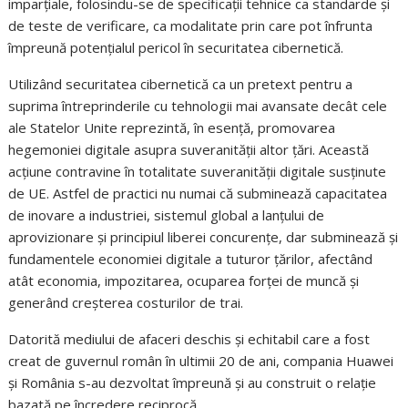
imparțiale, folosindu-se de specificații tehnice ca standarde și
de teste de verificare, ca modalitate prin care pot înfrunta
împreună potențialul pericol în securitatea cibernetică.
Utilizând securitatea cibernetică ca un pretext pentru a
suprima întreprinderile cu tehnologii mai avansate decât cele
ale Statelor Unite reprezintă, în esență, promovarea
hegemoniei digitale asupra suveranității altor țări. Această
acțiune contravine în totalitate suveranității digitale susținute
de UE. Astfel de practici nu numai că subminează capacitatea
de inovare a industriei, sistemul global a lanțului de
aprovizionare și principiul liberei concurențe, dar subminează și
fundamentele economiei digitale a tuturor țărilor, afectând
atât economia, impozitarea, ocuparea forței de muncă și
generând creșterea costurilor de trai.
Datorită mediului de afaceri deschis și echitabil care a fost
creat de guvernul român în ultimii 20 de ani, compania Huawei
și România s-au dezvoltat împreună și au construit o relație
bazată pe încredere reciprocă.