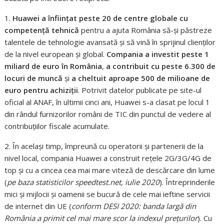
1.
Huawei a înființat peste 20 de centre globale cu
competență tehnică
pentru a ajuta România să-și păstreze
talentele de tehnologie avansată și să vină în sprijinul clienților
de la nivel european și global.
Compania a investit peste 1
miliard de euro în România
,
a contribuit cu peste 6.300 de
locuri de muncă
și
a cheltuit aproape 500 de milioane de
euro pentru achiziții
. Potrivit datelor publicate pe site-ul
oficial al ANAF, în ultimii cinci ani, Huawei s-a clasat pe locul 1
din rândul furnizorilor români de TIC din punctul de vedere al
contribuțiilor fiscale acumulate.
2. În același timp, împreună cu operatorii și partenerii de la
nivel local, compania Huawei a construit rețele 2G/3G/4G de
top și cu a cincea cea mai mare viteză de descărcare din lume
(
pe baza statisticilor speedtest.net, iulie 2020
). Întreprinderile
mici și mijlocii și oamenii se bucură de cele mai ieftine servicii
de internet din UE (
conform DESI 2020: banda largă din
România a primit cel mai mare scor la indexul prețurilor
). Cu