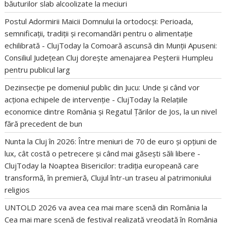
băuturilor slab alcoolizate la meciuri
Postul Adormirii Maicii Domnului la ortodocși: Perioada,
semnificații, tradiții și recomandări pentru o alimentație
echilibrată - ClujToday
la
Comoară ascunsă din Munții Apuseni:
Consiliul Județean Cluj dorește amenajarea Peșterii Humpleu
pentru publicul larg
Dezinsecție pe domeniul public din Jucu: Unde și când vor
acționa echipele de intervenție - ClujToday
la
Relațiile
economice dintre România și Regatul Țărilor de Jos, la un nivel
fără precedent de bun
Nunta la Cluj în 2026: Între meniuri de 70 de euro și opțiuni de
lux, cât costă o petrecere și când mai găsești săli libere -
ClujToday
la
Noaptea Bisericilor: tradiția europeană care
transformă, în premieră, Clujul într-un traseu al patrimoniului
religios
UNTOLD 2026 va avea cea mai mare scenă din România
la
Cea mai mare scenă de festival realizată vreodată în România