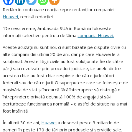
Redăm în continuare reacția reprezentanților companiei
Huawei
, remisă redacției:
”De ceva vreme, Ambasada SUA în România folosește
informații selective pentru a defăima
compania Huawei.
Aceste acuzații nu sunt noi, ci sunt bazate pe dispute civile cu
alte companii din ultimii 20 de ani, dar pe care Huawei le-a
soluționat. Aceste litigii civile au fost soluționate fie de către
părți sau rezolvate prin proceduri judiciare, iar unele dintre
acestea chiar au fost chiar respinse de către judecători
federali sau de către jurii. O superputere care se folosește de
mașinăria de stat și încearcă fără întrerupere să distrugă o
întreprindere privată deținută 100% de angajați și să-i
perturbeze funcționarea normală – o astfel de situție nu a mai
fost întâlnită.
În ultimii 30 de ani,
Huawei
a deservit peste 3 miliarde de
oameni în peste 170 de țări prin produsele și serviciile sale.