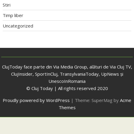
Stiri
Timp liber
Uncategorized
ClujToday face parte din Via Media Group, alături de Via Cluj TV,
ClujInsider, SportInCluj, TransylvaniaToday, UpNews și
UnescoInRomania
© Cluj Today | All rights reserved 2020
Proudly powered by WordPress
|
Theme: SuperMag by
Acme
Themes