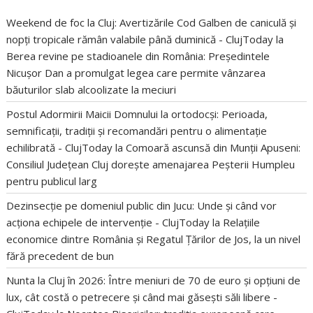
Weekend de foc la Cluj: Avertizările Cod Galben de caniculă și
nopți tropicale rămân valabile până duminică - ClujToday
la
Berea revine pe stadioanele din România: Președintele
Nicușor Dan a promulgat legea care permite vânzarea
băuturilor slab alcoolizate la meciuri
Postul Adormirii Maicii Domnului la ortodocși: Perioada,
semnificații, tradiții și recomandări pentru o alimentație
echilibrată - ClujToday
la
Comoară ascunsă din Munții Apuseni:
Consiliul Județean Cluj dorește amenajarea Peșterii Humpleu
pentru publicul larg
Dezinsecție pe domeniul public din Jucu: Unde și când vor
acționa echipele de intervenție - ClujToday
la
Relațiile
economice dintre România și Regatul Țărilor de Jos, la un nivel
fără precedent de bun
Nunta la Cluj în 2026: Între meniuri de 70 de euro și opțiuni de
lux, cât costă o petrecere și când mai găsești săli libere -