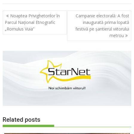
Navigare
Noaptea Privighetorilor în
Campanie electorală: A fost
în
Parcul Național Etnografic
inaugurată prima lopată
articole
„Romulus Vuia”
festivă pe șantierul viitorului
metrou
Related posts