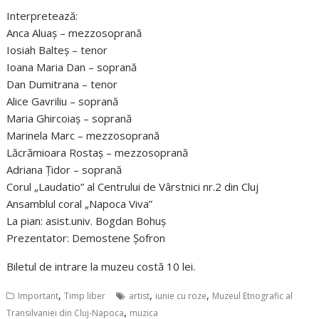
Interpretează:
Anca Aluaş – mezzosoprană
Iosiah Balteş – tenor
Ioana Maria Dan – soprană
Dan Dumitrana – tenor
Alice Gavriliu – soprană
Maria Ghircoiaş – soprană
Marinela Marc – mezzosoprană
Lăcrămioara Rostaş – mezzosoprană
Adriana Ţidor – soprană
Corul „Laudatio” al Centrului de Vârstnici nr.2 din Cluj
Ansamblul coral „Napoca Viva”
La pian: asist.univ. Bogdan Bohuș
Prezentator: Demostene Şofron
Biletul de intrare la muzeu costă 10 lei.
,
,
,
Important
Timp liber
artist
iunie cu roze
Muzeul Etnografic al
,
Transilvaniei din Cluj-Napoca
muzica