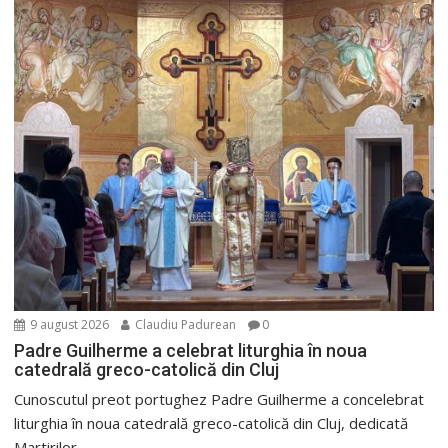
9 august 2026
Claudiu Padurean
0
Padre Guilherme a celebrat liturghia în noua
catedrală greco-catolică din Cluj
Cunoscutul preot portughez Padre Guilherme a concelebrat
liturghia în noua catedrală greco-catolică din Cluj, dedicată
Martirilor...