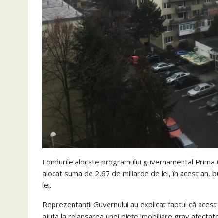
Fondurile alocate programului guvernamental Prima C
alocat suma de 2,67 de miliarde de lei, în acest an,
lei.
Reprezentanţii Guvernului au explicat faptul că aces
ajuta la relansarea unei pieţe imobiliare grav afectate