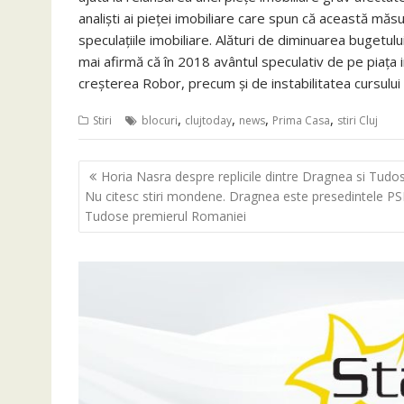
analişti ai pieţei imobiliare care spun că această măs
speculaţiile imobiliare. Alături de diminuarea bugetul
mai afirmă că în 2018 avântul speculativ de pe piaţa 
creşterea Robor, precum şi de instabilitatea cursului
,
,
,
,
Stiri
blocuri
clujtoday
news
Prima Casa
stiri Cluj
Navigare
Horia Nasra despre replicile dintre Dragnea si Tudo
în
Nu citesc stiri mondene. Dragnea este presedintele PS
articole
Tudose premierul Romaniei