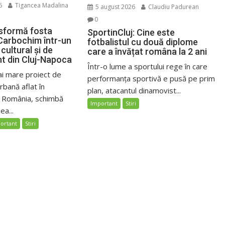
6
Tigancea Madalina
5 august 2026
Claudiu Padurean
0
sformă fosta
SportinCluj: Cine este
Carbochim într-un
fotbalistul cu două diplome
cultural și de
care a învățat româna la 2 ani
nt din Cluj-Napoca
Într-o lume a sportului rege în care
ai mare proiect de
performanța sportivă e pusă pe prim
bană aflat în
plan, atacantul dinamovist...
n România, schimbă
Important
Stiri
ea...
ortant
Stiri