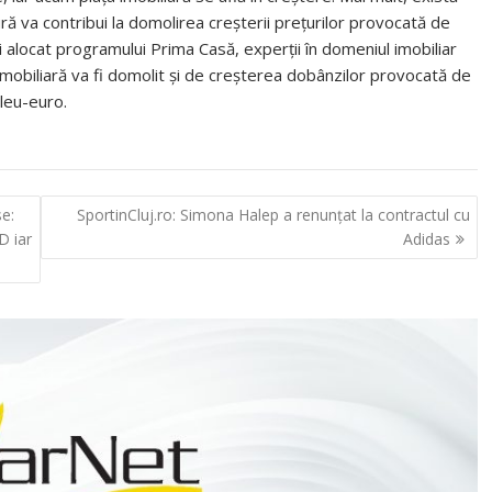
ură va contribui la domolirea creşterii preţurilor provocată de
ui alocat programului Prima Casă, experţii în domeniul imobiliar
imobiliară va fi domolit şi de creşterea dobânzilor provocată de
 leu-euro.
se:
SportinCluj.ro: Simona Halep a renunţat la contractul cu
D iar
Adidas