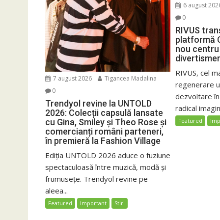
6 august 202
0
RIVUS tran
platformă 
nou centru 
divertisme
RIVUS, cel m
7 august 2026
Tigancea Madalina
regenerare ur
0
dezvoltare î
Trendyol revine la UNTOLD
radical imagin
2026: Colecții capsulă lansate
cu Gina, Smiley și Theo Rose și
Featured
Imp
comercianți români parteneri,
în premieră la Fashion Village
Ediția UNTOLD 2026 aduce o fuziune
spectaculoasă între muzică, modă și
frumusețe. Trendyol revine pe
aleea...
Featured
Important
Stiri