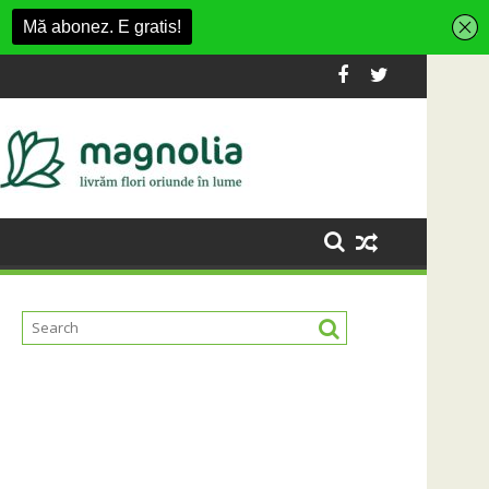
isment din Cluj-Napoca
SportinCluj: Cine este fotbalistul cu d