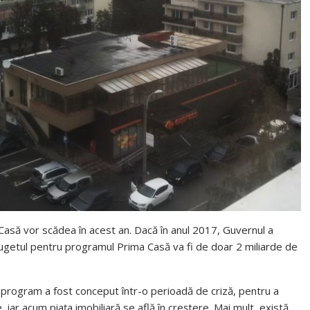
asă vor scădea în acest an. Dacă în anul 2017, Guvernul a
 bugetul pentru programul Prima Casă va fi de doar 2 miliarde de
t program a fost conceput într-o perioadă de criză, pentru a
, iar acum piaţa imobiliară se află în creştere. Mai mult, există