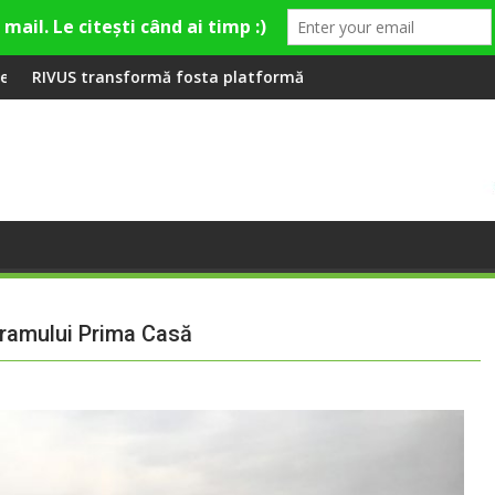
Fashion Village
a platformă Carbochim într-un nou centru cultural și de divert
Când luna devine o întrebare
gramului Prima Casă