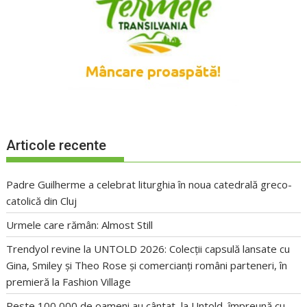
Articole recente
Padre Guilherme a celebrat liturghia în noua catedrală greco-
catolică din Cluj
Urmele care rămân: Almost Still
Trendyol revine la UNTOLD 2026: Colecții capsulă lansate cu
Gina, Smiley și Theo Rose și comercianți români parteneri, în
premieră la Fashion Village
Peste 100 000 de oameni au cântat, la Untold, împreună cu