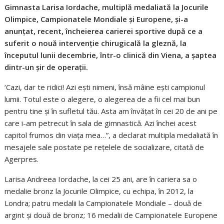
Gimnasta Larisa Iordache, multiplă medaliată la Jocurile
Olimpice, Campionatele Mondiale şi Europene, şi-a
anunţat, recent, încheierea carierei sportive după ce a
suferit o nouă intervenţie chirugicală la gleznă, la
începutul lunii decembrie, într-o clinică din Viena, a şaptea
dintr-un șir de operaţii.
‘Cazi, dar te ridici! Azi ești nimeni, însă mâine ești campionul
lumii. Totul este o alegere, o alegerea de a fii cel mai bun
pentru tine şi în sufletul tău. Asta am învăţat în cei 20 de ani pe
care i-am petrecut în sala de gimnastică. Azi închei acest
capitol frumos din viaţa mea…”, a declarat multipla medaliată în
mesajele sale postate pe rețelele de socializare, citată de
Agerpres.
Larisa Andreea Iordache, la cei 25 ani, are în cariera sa o
medalie bronz la Jocurile Olimpice, cu echipa, în 2012, la
Londra; patru medalii la Campionatele Mondiale – două de
argint şi două de bronz; 16 medalii de Campionatele Europene