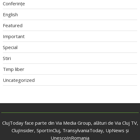
Conferințe
English
Featured
Important
Special
Stiri
Timp liber
Uncategorized
ClujToday face parte din Via Media Group, alături de Via Cluj TV,
ClujInsider, SportInCluj, TransylvaniaToday, UpNews și
UnescoInRomania