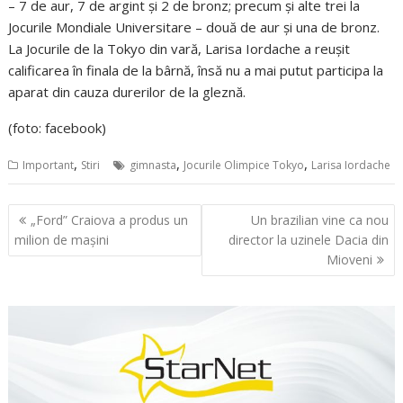
– 7 de aur, 7 de argint şi 2 de bronz; precum şi alte trei la
Jocurile Mondiale Universitare – două de aur şi una de bronz.
La Jocurile de la Tokyo din vară, Larisa Iordache a reuşit
calificarea în finala de la bârnă, însă nu a mai putut participa la
aparat din cauza durerilor de la gleznă.
(foto: facebook)
,
,
,
Important
Stiri
gimnasta
Jocurile Olimpice Tokyo
Larisa Iordache
Navigare
„Ford” Craiova a produs un
Un brazilian vine ca nou
în
milion de mașini
director la uzinele Dacia din
articole
Mioveni