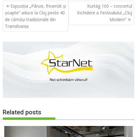
Navigare
Expoziția „Pânze, freamăt și
Kurtág 100 – concertul
în
șoapte” aduce la Cluj peste 40
închidere a Festivalului „Cluj
articole
de cămăși tradiționale din
Modern”
Transilvania
Related posts