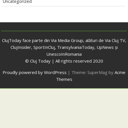
Uncategorized
ClujToday face parte din Via Media Group, alături de Via Cluj TV,
ClujInsider, SportInCluj, TransylvaniaToday, UpNews și
UnescoInRomania
© Cluj Today | All rights reserved 2020
Proudly powered by WordPress
|
Theme: SuperMag by
Acme
Themes