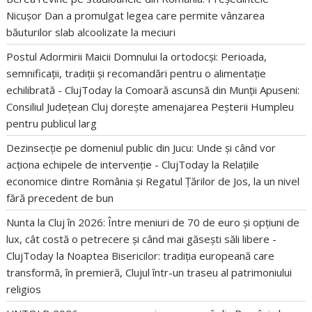
Nicușor Dan a promulgat legea care permite vânzarea
băuturilor slab alcoolizate la meciuri
Postul Adormirii Maicii Domnului la ortodocși: Perioada,
semnificații, tradiții și recomandări pentru o alimentație
echilibrată - ClujToday
la
Comoară ascunsă din Munții Apuseni:
Consiliul Județean Cluj dorește amenajarea Peșterii Humpleu
pentru publicul larg
Dezinsecție pe domeniul public din Jucu: Unde și când vor
acționa echipele de intervenție - ClujToday
la
Relațiile
economice dintre România și Regatul Țărilor de Jos, la un nivel
fără precedent de bun
Nunta la Cluj în 2026: Între meniuri de 70 de euro și opțiuni de
lux, cât costă o petrecere și când mai găsești săli libere -
ClujToday
la
Noaptea Bisericilor: tradiția europeană care
transformă, în premieră, Clujul într-un traseu al patrimoniului
religios