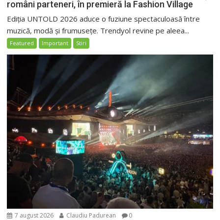
români parteneri, în premieră la Fashion Village
Ediția UNTOLD 2026 aduce o fuziune spectaculoasă între
muzică, modă și frumusețe. Trendyol revine pe aleea...
Featured
Important
Stiri
7 august 2026
Claudiu Padurean
0