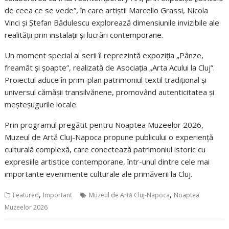
de ceea ce se vede”, în care artiștii Marcello Grassi, Nicola
Vinci și Ștefan Bădulescu explorează dimensiunile invizibile ale
realității prin instalații și lucrări contemporane.
Un moment special al serii îl reprezintă expoziția „Pânze,
freamăt și șoapte”, realizată de Asociația „Arta Acului la Cluj”.
Proiectul aduce în prim-plan patrimoniul textil tradițional și
universul cămășii transilvănene, promovând autenticitatea și
meșteșugurile locale.
Prin programul pregătit pentru Noaptea Muzeelor 2026,
Muzeul de Artă Cluj-Napoca propune publicului o experiență
culturală complexă, care conectează patrimoniul istoric cu
expresiile artistice contemporane, într-unul dintre cele mai
importante evenimente culturale ale primăverii la Cluj.
,
,
Featured
Important
Muzeul de Artă Cluj-Napoca
Noaptea
Muzeelor 2026