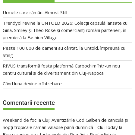
Urmele care rămân: Almost Still
Trendyol revine la UNTOLD 2026: Colecții capsulă lansate cu
Gina, Smiley și Theo Rose și comercianți români parteneri, în
premieră la Fashion Village
Peste 100 000 de oameni au cântat, la Untold, împreună cu
Sting
RIVUS transformă fosta platformă Carbochim într-un nou
centru cultural și de divertisment din Cluj-Napoca
Când luna devine o întrebare
Comentarii recente
Weekend de foc la Cluj: Avertizările Cod Galben de caniculă și
nopți tropicale rămân valabile până duminică - ClujToday
la
Berea revine pe stadioanele din România: Președintele