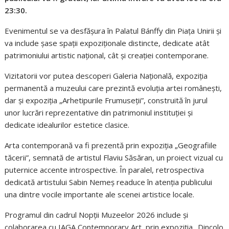
23:30.
Evenimentul se va desfășura în Palatul Bánffy din Piața Unirii și
va include șase spații expoziționale distincte, dedicate atât
patrimoniului artistic național, cât și creației contemporane.
Vizitatorii vor putea descoperi Galeria Națională, expoziția
permanentă a muzeului care prezintă evoluția artei românești,
dar și expoziția „Arhetipurile Frumuseții”, construită în jurul
unor lucrări reprezentative din patrimoniul instituției și
dedicate idealurilor estetice clasice.
Arta contemporană va fi prezentă prin expoziția „Geografiile
tăcerii”, semnată de artistul Flaviu Săsăran, un proiect vizual cu
puternice accente introspective. În paralel, retrospectiva
dedicată artistului Sabin Nemeș readuce în atenția publicului
una dintre vocile importante ale scenei artistice locale.
Programul din cadrul Nopții Muzeelor 2026 include și
colaborarea cu IAGA Contemporary Art, prin expoziția „Dincolo