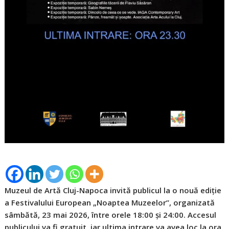
Muzeul de Artă Cluj-Napoca invită publicul la o nouă ediție
a Festivalului European „Noaptea Muzeelor”, organizată
sâmbătă, 23 mai 2026, între orele 18:00 și 24:00. Accesul
publicului va fi gratuit, iar ultima intrare va avea loc la ora