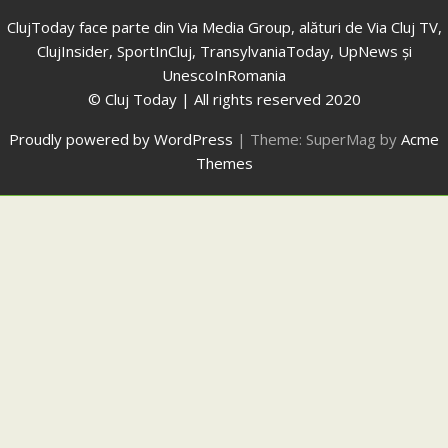
ClujToday face parte din Via Media Group, alături de Via Cluj TV,
ClujInsider, SportInCluj, TransylvaniaToday, UpNews și
UnescoInRomania
© Cluj Today | All rights reserved 2020
Proudly powered by WordPress
|
Theme: SuperMag by
Acme
Themes