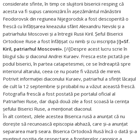
considerate sfinte, în timp ce slujitorii bisericii resping că
acesta va fi supus canionizării.În aşezământul mănăstirii
Feodorovsk din regiunea Nijegorodsk a fost descoperită o
frescă cu înfăţişarea kneazului sfânt Alexandru Nevski şi a
patriarhului Moscovei şi a întregii Rusii Kiril. Şeful Bisericii
Ortodoxe Ruse a fost înfăţişat cu nimb şi cu inscripţia [i
]«Sf.
Kiril, patriarhul Moscovei».
[/i]Despre acest lucru scrie în
blogul său şi diaconul Andrei Kuraev. Fresca este pictată pe
podul biserici, în partea catapetesmei, ce se îndreaptă spre
interiorul altarului, ceea ce nu poate fi văzută de mireni.
Potrivit informaţiei diaconului Kuraev, patriarhul a sfinţit lăcaşul
de cult la 12 septembrie şi probabil nu a văzut această frescă.
Fotografia frescăi a fost postată pe portalul oficial al
Patriarhiei Ruse, dar după două zile a fost scoasă la cerinţa
şefului Biserici Ruse, a menţionat diaconul.
În alt context, zilele acestea Biserica rusă a anunţat că nu
doreşte să recunoască episcopia abhază, care şi-a anunţat
separarea marţi seara. Biserica Ortodoxă Rusă încă o dată şi-a
munţinut poziţia de respectare a frontierelor canonice a