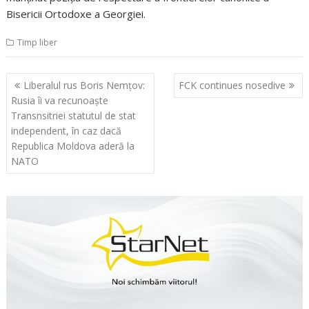
Bisericii Ortodoxe a Georgiei.
Timp liber
Navigare
Liberalul rus Boris Nemţov:
FCK continues nosedive
în
Rusia îi va recunoaşte
articole
Transnsitriei statutul de stat
independent, în caz dacă
Republica Moldova aderă la
NATO