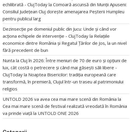
echilibrată - ClujToday
la
Comoară ascunsă din Munții Apuseni:
Consiliul Județean Cluj dorește amenajarea Peșterii Humpleu
pentru publicul larg
Dezinsecție pe domeniul public din Jucu: Unde și când vor
acționa echipele de intervenție - ClujToday
la
Relațiile
economice dintre România și Regatul Țărilor de Jos, la un nivel
fără precedent de bun
Nunta la Cluj în 2026: Între meniuri de 70 de euro și opțiuni de
lux, cât costă o petrecere și când mai găsești săli libere -
ClujToday
la
Noaptea Bisericilor: tradiția europeană care
transformă, în premieră, Clujul într-un traseu al patrimoniului
religios
UNTOLD 2026 va avea cea mai mare scenă din România
la
Cea mai mare scenă de festival realizată vreodată în România
va prinde viață la UNTOLD ONE 2026