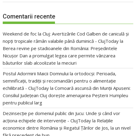
Comentarii recente
Weekend de foc la Cluj: Avertizările Cod Galben de caniculă și
nopți tropicale rămân valabile până duminică - ClujToday
la
Berea revine pe stadioanele din România: Președintele
Nicușor Dan a promulgat legea care permite vânzarea
băuturilor slab alcoolizate la meciuri
Postul Adormirii Maicii Domnului la ortodocși: Perioada,
semnificații, tradiții și recomandări pentru o alimentație
echilibrată - ClujToday
la
Comoară ascunsă din Munții Apuseni:
Consiliul Județean Cluj dorește amenajarea Peșterii Humpleu
pentru publicul larg
Dezinsecție pe domeniul public din Jucu: Unde și când vor
acționa echipele de intervenție - ClujToday
la
Relațiile
economice dintre România și Regatul Țărilor de Jos, la un nivel
fără precedent de bun