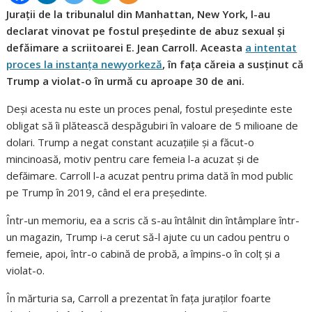
Jurații de la tribunalul din Manhattan, New York, l-au
declarat vinovat pe fostul președinte de abuz sexual și
defăimare a scriitoarei E. Jean Carroll. Aceasta
a intentat
proces la instanța newyorkeză
, în fața căreia a susținut că
Trump a violat-o în urmă cu aproape 30 de ani.
Deși acesta nu este un proces penal, fostul președinte este
obligat să îi plătească despăgubiri în valoare de 5 milioane de
dolari. Trump a negat constant acuzațiile și a făcut-o
mincinoasă, motiv pentru care femeia l-a acuzat și de
defăimare. Carroll l-a acuzat pentru prima dată în mod public
pe Trump în 2019, când el era președinte.
Într-un memoriu, ea a scris că s-au întâlnit din întâmplare într-
un magazin, Trump i-a cerut să-l ajute cu un cadou pentru o
femeie, apoi, într-o cabină de probă, a împins-o în colț și a
violat-o.
În mărturia sa, Carroll a prezentat în fața juraților foarte