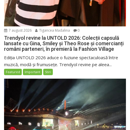
7 august 2026
Tigancea Madalina
0
Trendyol revine la UNTOLD 2026: Colecții capsulă
lansate cu Gina, Smiley și Theo Rose și comercianți
români parteneri, în premieră la Fashion Village
Ediția UNTOLD 2026 aduce o fuziune spectaculoasă între
muzică, modă și frumusețe. Trendyol revine pe aleea...
Featured
Important
Stiri