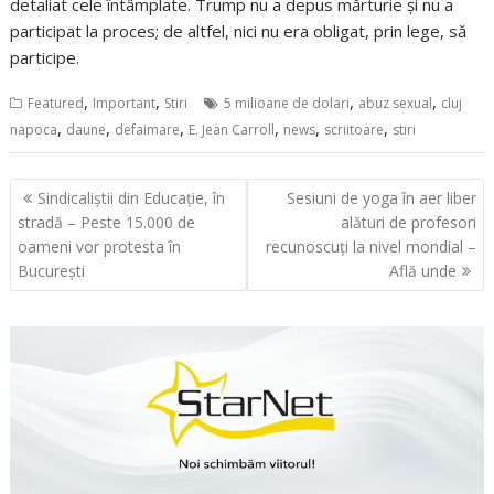
detaliat cele întâmplate. Trump nu a depus mărturie și nu a
participat la proces; de altfel, nici nu era obligat, prin lege, să
participe.
,
,
,
,
Featured
Important
Stiri
5 milioane de dolari
abuz sexual
cluj
,
,
,
,
,
,
napoca
daune
defaimare
E. Jean Carroll
news
scriitoare
stiri
Navigare
Sindicaliștii din Educație, în
Sesiuni de yoga în aer liber
în
stradă – Peste 15.000 de
alături de profesori
articole
oameni vor protesta în
recunoscuți la nivel mondial –
București
Află unde