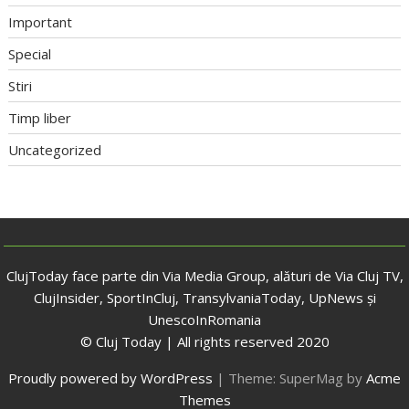
Important
Special
Stiri
Timp liber
Uncategorized
ClujToday face parte din Via Media Group, alături de Via Cluj TV,
ClujInsider, SportInCluj, TransylvaniaToday, UpNews și
UnescoInRomania
© Cluj Today | All rights reserved 2020
Proudly powered by WordPress
|
Theme: SuperMag by
Acme
Themes