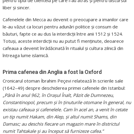
pentru tipul de clientelă pe care l-au atras și pentru discursul
liber și sincer.
Cafenelele din Mecca au devenit o preocupare a imanilor care
le-au văzut ca locuri pentru adunări politice și consum de
băuturi, fapte ce au dus la interdicții între anii 1512 și 1524.
Totuși, aceste interdicții nu au putut fi menținute, deoarece
cafeaua a devenit înrădăcinată în ritualul și cultura zilnică din
întreaga lume islamică.
Prima cafenea din Anglia a fost la Oxford
Cronicarul otoman İbrahim Peçevi relatează în scrierile sale
(1642–49) despre deschiderea primei cafenele din Istanbul:
„Până în anul 962, în Orașul Înalt, Păzit de Dumnezeu,
Constantinopol, precum și în ținuturile otomane în general, nu
existau cafeaua și cafenelele. Cam în acel an, a venit în cetate
un tip numit Hakam, din Alep, și altul numit Shams, din
Damasc; au deschis fiecare un magazin mare în districtul
numit Tahtakale și au început să furnizeze cafea.”