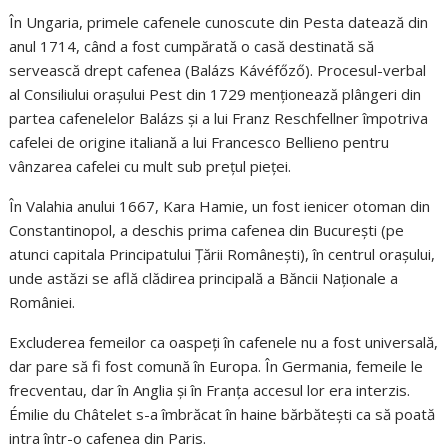
În Ungaria, primele cafenele cunoscute din Pesta datează din
anul 1714, când a fost cumpărată o casă destinată să
servească drept cafenea (Balázs Kávéfőző). Procesul-verbal
al Consiliului orașului Pest din 1729 menționează plângeri din
partea cafenelelor Balázs și a lui Franz Reschfellner împotriva
cafelei de origine italiană a lui Francesco Bellieno pentru
vânzarea cafelei cu mult sub prețul pieței.
În Valahia anului 1667, Kara Hamie, un fost ienicer otoman din
Constantinopol, a deschis prima cafenea din București (pe
atunci capitala Principatului Țării Românești), în centrul orașului,
unde astăzi se află clădirea principală a Băncii Naționale a
României.
Excluderea femeilor ca oaspeți în cafenele nu a fost universală,
dar pare să fi fost comună în Europa. În Germania, femeile le
frecventau, dar în Anglia și în Franța accesul lor era interzis.
Émilie du Châtelet s-a îmbrăcat în haine bărbătești ca să poată
intra într-o cafenea din Paris.