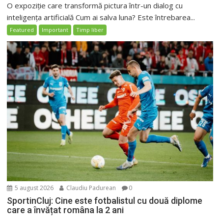
O expoziție care transformă pictura într-un dialog cu
inteligența artificială Cum ai salva luna? Este întrebarea...
Featured
Important
Timp liber
5 august 2026
Claudiu Padurean
0
SportinCluj: Cine este fotbalistul cu două diplome
care a învățat româna la 2 ani