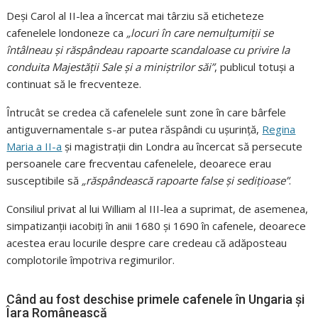
Deși Carol al II-lea a încercat mai târziu să eticheteze
cafenelele londoneze ca
„locuri în care nemulțumiții se
întâlneau și răspândeau rapoarte scandaloase cu privire la
conduita Majestății Sale și a miniștrilor săi”
, publicul totuși a
continuat să le frecventeze.
Întrucât se credea că cafenelele sunt zone în care bârfele
antiguvernamentale s-ar putea răspândi cu ușurință,
Regina
Maria a II-a
și magistrații din Londra au încercat să persecute
persoanele care frecventau cafenelele, deoarece erau
susceptibile să
„răspândească rapoarte false și sedițioase”
.
Consiliul privat al lui William al III-lea a suprimat, de asemenea,
simpatizanții iacobiți în anii 1680 și 1690 în cafenele, deoarece
acestea erau locurile despre care credeau că adăposteau
complotorile împotriva regimurilor.
Când au fost deschise primele cafenele în Ungaria și
Îara Românească