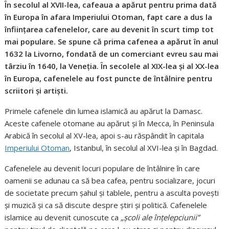
În secolul al XVII-lea, cafeaua a apărut pentru prima dată
în Europa în afara Imperiului Otoman, fapt care a dus la
înființarea cafenelelor, care au devenit în scurt timp tot
mai populare. Se spune că prima cafenea a apărut în anul
1632 la Livorno, fondată de un comerciant evreu sau mai
târziu în 1640, la Veneția. În secolele al XIX-lea și al XX-lea
în Europa, cafenelele au fost puncte de întâlnire pentru
scriitori și artiști.
Primele cafenele din lumea islamică au apărut la Damasc.
Aceste cafenele otomane au apărut și în Mecca, în Peninsula
Arabică în secolul al XV-lea, apoi s-au răspândit în capitala
Imperiului Otoman
, Istanbul, în secolul al XVI-lea și în Bagdad.
Cafenelele au devenit locuri populare de întâlnire în care
oamenii se adunau ca să bea cafea, pentru socializare, jocuri
de societate precum șahul și tablele, pentru a asculta povești
și muzică și ca să discute despre știri și politică. Cafenelele
islamice au devenit cunoscute ca
„școli ale înțelepciunii”