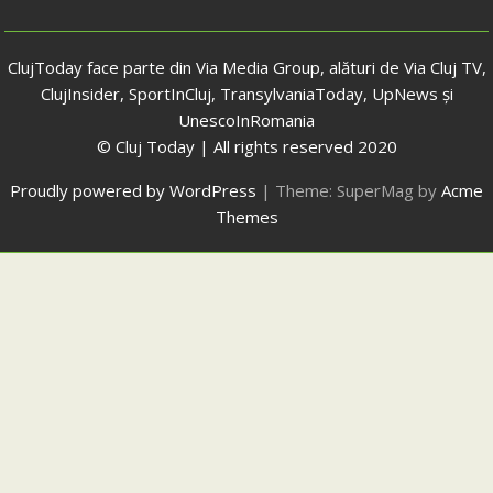
ClujToday face parte din Via Media Group, alături de Via Cluj TV,
ClujInsider, SportInCluj, TransylvaniaToday, UpNews și
UnescoInRomania
© Cluj Today | All rights reserved 2020
Proudly powered by WordPress
|
Theme: SuperMag by
Acme
Themes