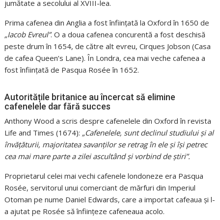
jumătate a secolului al XVIII-lea.
Prima cafenea din Anglia a fost înființată la Oxford în 1650 de
„Iacob Evreul”
. O a doua cafenea concurentă a fost deschisă
peste drum în 1654, de către alt evreu, Cirques Jobson (Casa
de cafea Queen’s Lane). În Londra, cea mai veche cafenea a
fost înființată de Pasqua Rosée în 1652.
Autoritățile britanice au încercat să elimine
cafenelele dar fără succes
Anthony Wood a scris despre cafenelele din Oxford în revista
Life and Times (1674):
„Cafenelele, sunt declinul studiului și al
învățăturii, majoritatea savanților se retrag în ele și își petrec
cea mai mare parte a zilei ascultând și vorbind de știri”.
Proprietarul celei mai vechi cafenele londoneze era Pasqua
Rosée, servitorul unui comerciant de mărfuri din Imperiul
Otoman pe nume Daniel Edwards, care a importat cafeaua și l-
a ajutat ​​pe Rosée să înființeze cafeneaua acolo.