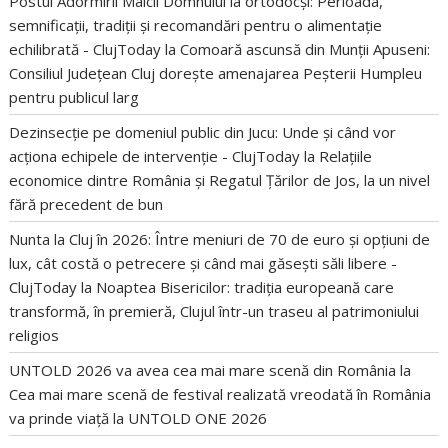
Postul Adormirii Maicii Domnului la ortodocși: Perioada,
semnificații, tradiții și recomandări pentru o alimentație
echilibrată - ClujToday
la
Comoară ascunsă din Munții Apuseni:
Consiliul Județean Cluj dorește amenajarea Peșterii Humpleu
pentru publicul larg
Dezinsecție pe domeniul public din Jucu: Unde și când vor
acționa echipele de intervenție - ClujToday
la
Relațiile
economice dintre România și Regatul Țărilor de Jos, la un nivel
fără precedent de bun
Nunta la Cluj în 2026: Între meniuri de 70 de euro și opțiuni de
lux, cât costă o petrecere și când mai găsești săli libere -
ClujToday
la
Noaptea Bisericilor: tradiția europeană care
transformă, în premieră, Clujul într-un traseu al patrimoniului
religios
UNTOLD 2026 va avea cea mai mare scenă din România
la
Cea mai mare scenă de festival realizată vreodată în România
va prinde viață la UNTOLD ONE 2026