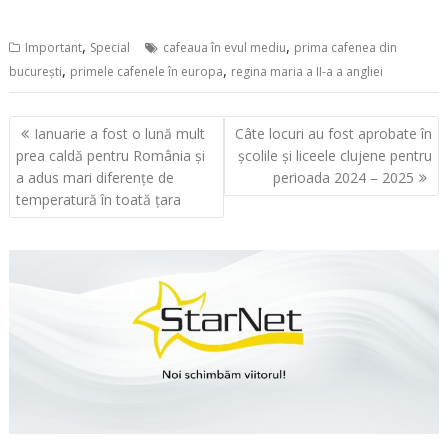
,
,
Important
Special
cafeaua în evul mediu
prima cafenea din
,
,
bucurești
primele cafenele în europa
regina maria a II-a a angliei
Navigare
Ianuarie a fost o lună mult
Câte locuri au fost aprobate în
în
prea caldă pentru România și
școlile și liceele clujene pentru
articole
a adus mari diferențe de
perioada 2024 – 2025
temperatură în toată țara