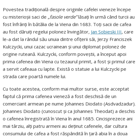
Povestea tradițională despre originile cafelei vieneze începe
cu misterioșii saci de
„fasole verde”
lăsați în urmă când turcii au
fost înfrânți în bătălia de la Viena din 1683. Toți sacii de cafea
au fost dăruiți regelui polonez învingător,
Jan Sobieski III
, care
le-a dat la rândul său unuia dintre ofițerii săi, Jerzy Franciszek
Kulczycki, unui cazac ucrainean și unui diplomat polonez de
origine ruteană. Kulczycki, conform poveștii, a început apoi
prima cafenea din Viena cu tezaurul primit, a fost și primul care
a servit cafeaua cu lapte. Există o statuie a lui Kulczycki pe
strada care poartă numele lui.
Cu toate acestea, conform mai multor surse, este acceptat
faptul că prima cafenea vieneză a fost deschisă de un
comerciant armean pe nume Johannes Diodato (Asdvadzadur).
Johannes Diodato (cunoscut și ca Johannes Theodat) a deschis
o cafenea înregistrată în Viena în anul 1685. Cincisprezece ani
mai târziu, alți patru armeni au deținut cafenele, dar cultura
consumului de cafea a fost răspândită în țară abia în a doua