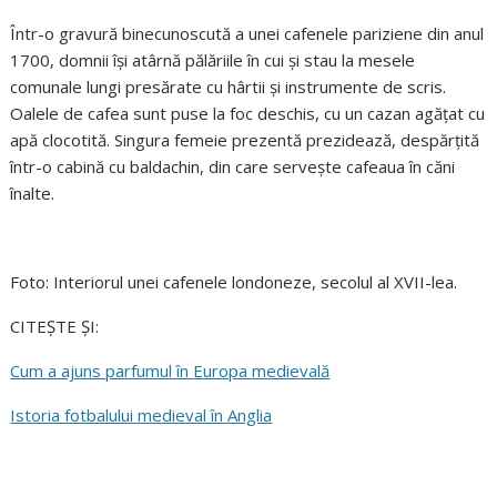
Într-o gravură binecunoscută a unei cafenele pariziene din anul
1700, domnii își atârnă pălăriile în cui și stau la mesele
comunale lungi presărate cu hârtii și instrumente de scris.
Oalele de cafea sunt puse la foc deschis, cu un cazan agățat cu
apă clocotită. Singura femeie prezentă prezidează, despărțită
într-o cabină cu baldachin, din care servește cafeaua în căni
înalte.
Foto: Interiorul unei cafenele londoneze, secolul al XVII-lea.
CITEȘTE ȘI:
Cum a ajuns parfumul în Europa medievală
Istoria fotbalului medieval în Anglia