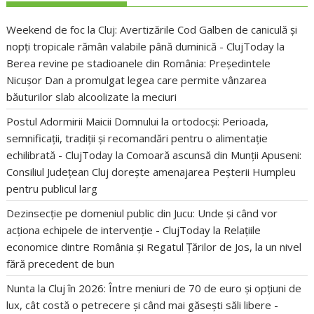
Weekend de foc la Cluj: Avertizările Cod Galben de caniculă și
nopți tropicale rămân valabile până duminică - ClujToday
la
Berea revine pe stadioanele din România: Președintele
Nicușor Dan a promulgat legea care permite vânzarea
băuturilor slab alcoolizate la meciuri
Postul Adormirii Maicii Domnului la ortodocși: Perioada,
semnificații, tradiții și recomandări pentru o alimentație
echilibrată - ClujToday
la
Comoară ascunsă din Munții Apuseni:
Consiliul Județean Cluj dorește amenajarea Peșterii Humpleu
pentru publicul larg
Dezinsecție pe domeniul public din Jucu: Unde și când vor
acționa echipele de intervenție - ClujToday
la
Relațiile
economice dintre România și Regatul Țărilor de Jos, la un nivel
fără precedent de bun
Nunta la Cluj în 2026: Între meniuri de 70 de euro și opțiuni de
lux, cât costă o petrecere și când mai găsești săli libere -