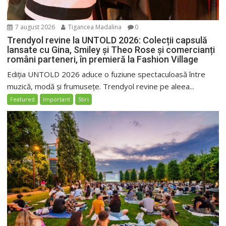
7 august 2026
Tigancea Madalina
0
Trendyol revine la UNTOLD 2026: Colecții capsulă
lansate cu Gina, Smiley și Theo Rose și comercianți
români parteneri, în premieră la Fashion Village
Ediția UNTOLD 2026 aduce o fuziune spectaculoasă între
muzică, modă și frumusețe. Trendyol revine pe aleea...
Featured
Important
Stiri