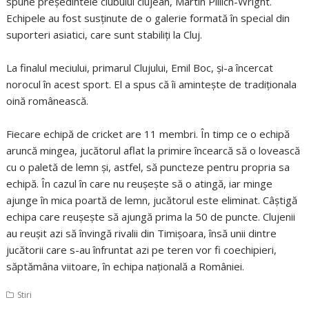
spune președintele clubului clujean, Martin Pillich-Wright.
Echipele au fost susținute de o galerie formată în special din
suporteri asiatici, care sunt stabiliți la Cluj.
La finalul meciului, primarul Clujului, Emil Boc, și-a încercat
norocul în acest sport. El a spus că îi amintește de tradiționala
oină românească.
Fiecare echipă de cricket are 11 membri. În timp ce o echipă
aruncă mingea, jucătorul aflat la primire încearcă să o lovească
cu o paletă de lemn și, astfel, să puncteze pentru propria sa
echipă. În cazul în care nu reușește să o atingă, iar minge
ajunge în mica poartă de lemn, jucătorul este eliminat. Câștigă
echipa care reușește să ajungă prima la 50 de puncte. Clujenii
au reușit azi să învingă rivalii din Timișoara, însă unii dintre
jucătorii care s-au înfruntat azi pe teren vor fi coechipieri,
săptămâna viitoare, în echipa națională a României.
Stiri