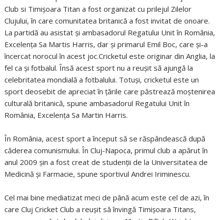
Club si Timișoara Titan a fost organizat cu prilejul Zilelor
Clujului, în care comunitatea britanică a fost invitat de onoare.
La partidă au asistat și ambasadorul Regatului Unit în România,
Excelența Sa Martis Harris, dar și primarul Emil Boc, care și-a
încercat norocul în acest joc.Cricketul este originar din Anglia, la
fel ca și fotbalul. Însă acest sport nu a reușit să ajungă la
celebritatea mondială a fotbalului. Totuși, cricketul este un
sport deosebit de apreciat în țările care păstrează moștenirea
culturală britanică, spune ambasadorul Regatului Unit în
România, Excelența Sa Martin Harris.
În România, acest sport a început să se răspândească după
căderea comunismului. În Cluj-Napoca, primul club a apărut în
anul 2009 șin a fost creat de studenții de la Universitatea de
Medicină și Farmacie, spune sportivul Andrei Iriminescu.
Cel mai bine mediatizat meci de până acum este cel de azi, în
care Cluj Cricket Club a reușit să învingă Timișoara Titans,