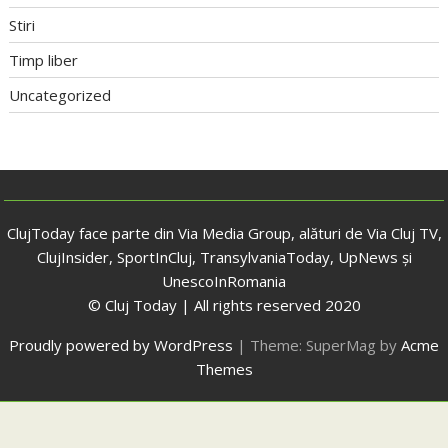
Stiri
Timp liber
Uncategorized
ClujToday face parte din Via Media Group, alături de Via Cluj TV,
ClujInsider, SportInCluj, TransylvaniaToday, UpNews și
UnescoInRomania
© Cluj Today | All rights reserved 2020
Proudly powered by WordPress
|
Theme: SuperMag by
Acme
Themes