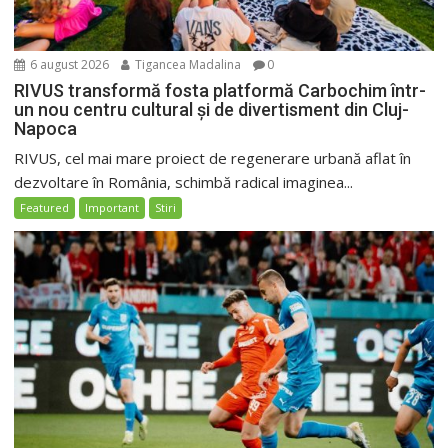
6 august 2026
Tigancea Madalina
0
RIVUS transformă fosta platformă Carbochim într-
un nou centru cultural și de divertisment din Cluj-
Napoca
RIVUS, cel mai mare proiect de regenerare urbană aflat în
dezvoltare în România, schimbă radical imaginea...
Featured
Important
Stiri