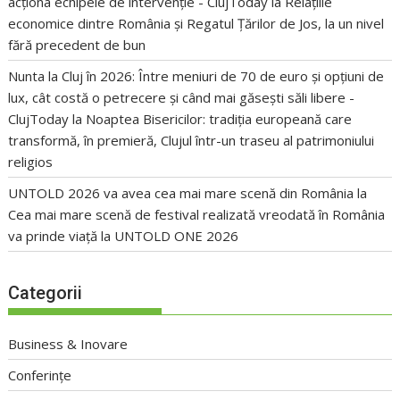
acționa echipele de intervenție - ClujToday
la
Relațiile
economice dintre România și Regatul Țărilor de Jos, la un nivel
fără precedent de bun
Nunta la Cluj în 2026: Între meniuri de 70 de euro și opțiuni de
lux, cât costă o petrecere și când mai găsești săli libere -
ClujToday
la
Noaptea Bisericilor: tradiția europeană care
transformă, în premieră, Clujul într-un traseu al patrimoniului
religios
UNTOLD 2026 va avea cea mai mare scenă din România
la
Cea mai mare scenă de festival realizată vreodată în România
va prinde viață la UNTOLD ONE 2026
Categorii
Business & Inovare
Conferințe