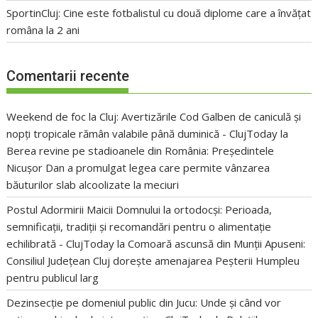
SportinCluj: Cine este fotbalistul cu două diplome care a învățat
româna la 2 ani
Comentarii recente
Weekend de foc la Cluj: Avertizările Cod Galben de caniculă și
nopți tropicale rămân valabile până duminică - ClujToday
la
Berea revine pe stadioanele din România: Președintele
Nicușor Dan a promulgat legea care permite vânzarea
băuturilor slab alcoolizate la meciuri
Postul Adormirii Maicii Domnului la ortodocși: Perioada,
semnificații, tradiții și recomandări pentru o alimentație
echilibrată - ClujToday
la
Comoară ascunsă din Munții Apuseni:
Consiliul Județean Cluj dorește amenajarea Peșterii Humpleu
pentru publicul larg
Dezinsecție pe domeniul public din Jucu: Unde și când vor