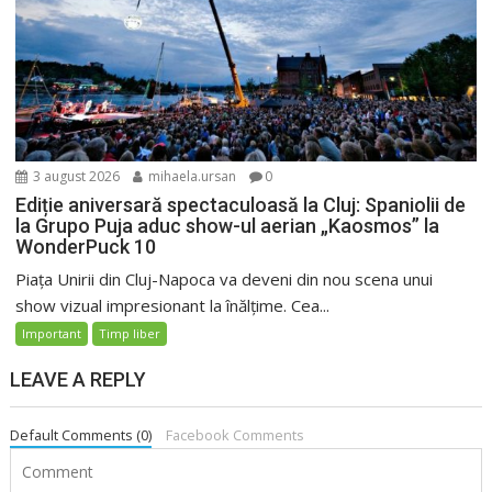
3 august 2026
mihaela.ursan
0
Ediție aniversară spectaculoasă la Cluj: Spaniolii de
la Grupo Puja aduc show-ul aerian „Kaosmos” la
WonderPuck 10
Piața Unirii din Cluj-Napoca va deveni din nou scena unui
show vizual impresionant la înălțime. Cea...
Important
Timp liber
LEAVE A REPLY
Default Comments (0)
Facebook Comments