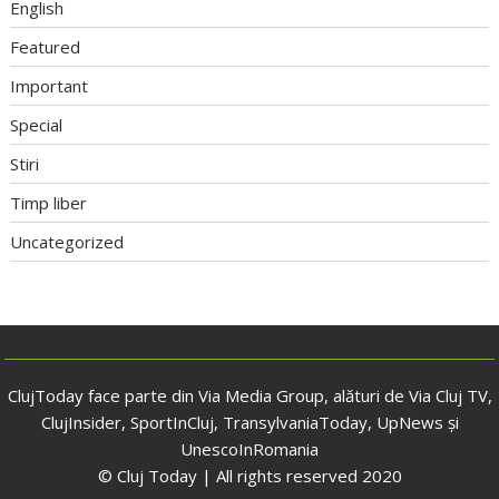
English
Featured
Important
Special
Stiri
Timp liber
Uncategorized
ClujToday face parte din Via Media Group, alături de Via Cluj TV,
ClujInsider, SportInCluj, TransylvaniaToday, UpNews și
UnescoInRomania
© Cluj Today | All rights reserved 2020