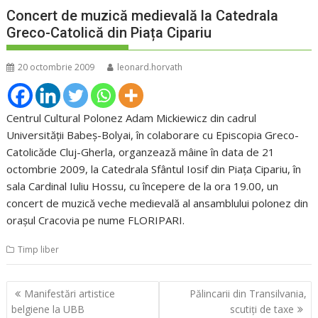
Concert de muzică medievală la Catedrala
Greco-Catolică din Piața Cipariu
20 octombrie 2009
leonard.horvath
Centrul Cultural Polonez Adam Mickiewicz din cadrul
Universității Babeș-Bolyai, în colaborare cu Episcopia Greco-
Catolicăde Cluj-Gherla, organzează mâine în data de 21
octombrie 2009, la Catedrala Sfântul Iosif din Piața Cipariu, în
sala Cardinal Iuliu Hossu, cu începere de la ora 19.00, un
concert de muzică veche medievală al ansamblului polonez din
orașul Cracovia pe nume FLORIPARI.
Timp liber
Navigare
Manifestări artistice
Pălincarii din Transilvania,
în
belgiene la UBB
scutiţi de taxe