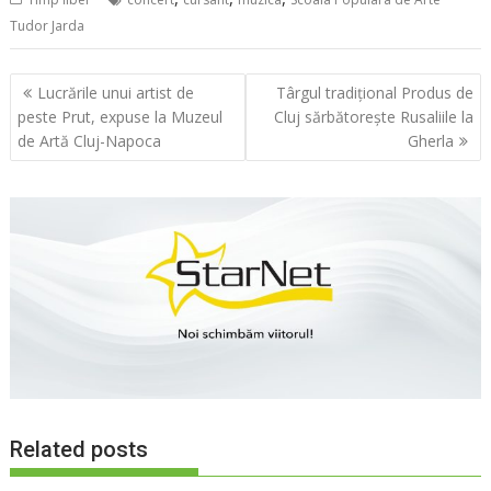
Tudor Jarda
Navigare
Lucrările unui artist de
Târgul tradițional Produs de
în
peste Prut, expuse la Muzeul
Cluj sărbătorește Rusaliile la
articole
de Artă Cluj-Napoca
Gherla
Related posts