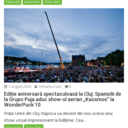
Featured
Important
Timp liber
3 august 2026
mihaela.ursan
0
Ediție aniversară spectaculoasă la Cluj: Spaniolii de
la Grupo Puja aduc show-ul aerian „Kaosmos” la
WonderPuck 10
Piața Unirii din Cluj-Napoca va deveni din nou scena unui
show vizual impresionant la înălțime. Cea...
Important
Timp liber