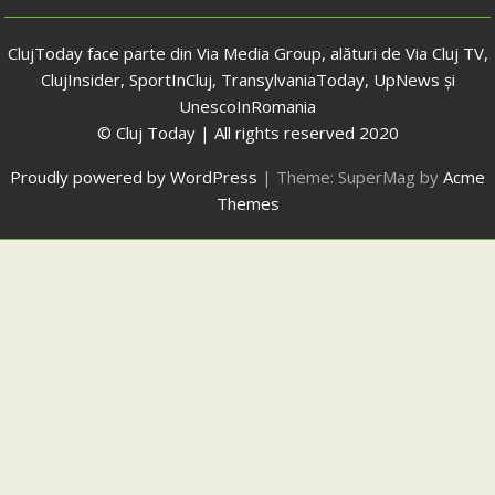
ClujToday face parte din Via Media Group, alături de Via Cluj TV,
ClujInsider, SportInCluj, TransylvaniaToday, UpNews și
UnescoInRomania
© Cluj Today | All rights reserved 2020
Proudly powered by WordPress
|
Theme: SuperMag by
Acme
Themes