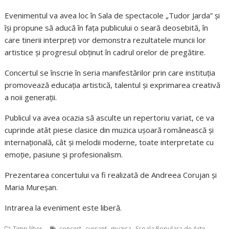
Evenimentul va avea loc în Sala de spectacole „Tudor Jarda” și
își propune să aducă în fața publicului o seară deosebită, în
care tinerii interpreți vor demonstra rezultatele muncii lor
artistice și progresul obținut în cadrul orelor de pregătire.
Concertul se înscrie în seria manifestărilor prin care instituția
promovează educația artistică, talentul și exprimarea creativă
a noii generații.
Publicul va avea ocazia să asculte un repertoriu variat, ce va
cuprinde atât piese clasice din muzica ușoară românească și
internațională, cât și melodii moderne, toate interpretate cu
emoție, pasiune și profesionalism.
Prezentarea concertului va fi realizată de Andreea Corujan și
Maria Mureșan.
Intrarea la eveniment este liberă.
,
,
,
Timp liber
concert
cursant
muzica
Scoala Populara de Arte