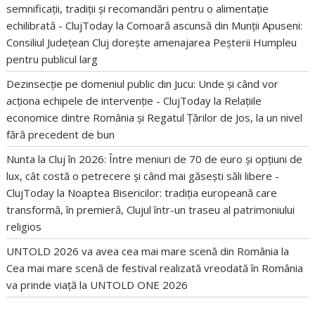
semnificații, tradiții și recomandări pentru o alimentație
echilibrată - ClujToday
la
Comoară ascunsă din Munții Apuseni:
Consiliul Județean Cluj dorește amenajarea Peșterii Humpleu
pentru publicul larg
Dezinsecție pe domeniul public din Jucu: Unde și când vor
acționa echipele de intervenție - ClujToday
la
Relațiile
economice dintre România și Regatul Țărilor de Jos, la un nivel
fără precedent de bun
Nunta la Cluj în 2026: Între meniuri de 70 de euro și opțiuni de
lux, cât costă o petrecere și când mai găsești săli libere -
ClujToday
la
Noaptea Bisericilor: tradiția europeană care
transformă, în premieră, Clujul într-un traseu al patrimoniului
religios
UNTOLD 2026 va avea cea mai mare scenă din România
la
Cea mai mare scenă de festival realizată vreodată în România
va prinde viață la UNTOLD ONE 2026