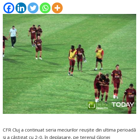
CFR Cluj a continuat seria meciurilor reuşite din ultima perioadă
şi a câştigat cu 2-0, în deplasare, pe terenul Gloriei