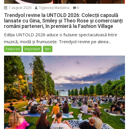
7 august 2026
Tigancea Madalina
0
Trendyol revine la UNTOLD 2026: Colecții capsulă
lansate cu Gina, Smiley și Theo Rose și comercianți
români parteneri, în premieră la Fashion Village
Ediția UNTOLD 2026 aduce o fuziune spectaculoasă între
muzică, modă și frumusețe. Trendyol revine pe aleea...
Featured
Important
Stiri