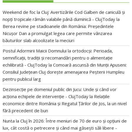
Weekend de foc la Cluj: Avertizările Cod Galben de caniculă și
nopți tropicale rămân valabile până duminică - ClujToday
la
Berea revine pe stadioanele din România: Președintele
Nicușor Dan a promulgat legea care permite vânzarea
băuturilor slab alcoolizate la meciuri
Postul Adormirii Maicii Domnului la ortodocși: Perioada,
semnificații, tradiții și recomandări pentru o alimentație
echilibrată - ClujToday
la
Comoară ascunsă din Munții Apuseni:
Consiliul Județean Cluj dorește amenajarea Peșterii Humpleu
pentru publicul larg
Dezinsecție pe domeniul public din Jucu: Unde și când vor
acționa echipele de intervenție - ClujToday
la
Relațiile
economice dintre România și Regatul Țărilor de Jos, la un nivel
fără precedent de bun
Nunta la Cluj în 2026: Între meniuri de 70 de euro și opțiuni de
lux, cât costă o petrecere și când mai găsești săli libere -