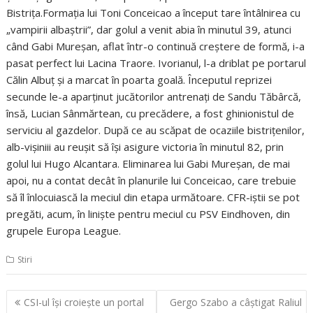
Bistriţa.Formaţia lui Toni Conceicao a început tare întâlnirea cu
„vampirii albaştrii”, dar golul a venit abia în minutul 39, atunci
când Gabi Mureşan, aflat într-o continuă creştere de formă, i-a
pasat perfect lui Lacina Traore. Ivorianul, l-a driblat pe portarul
Călin Albuţ şi a marcat în poarta goală. Începutul reprizei
secunde le-a aparţinut jucătorilor antrenaţi de Sandu Tăbârcă,
însă, Lucian Sânmărtean, cu precădere, a fost ghinionistul de
serviciu al gazdelor. După ce au scăpat de ocaziile bistriţenilor,
alb-vişiniii au reuşit să îşi asigure victoria în minutul 82, prin
golul lui Hugo Alcantara. Eliminarea lui Gabi Mureşan, de mai
apoi, nu a contat decât în planurile lui Conceicao, care trebuie
să îl înlocuiască la meciul din etapa următoare. CFR-iştii se pot
pregăti, acum, în linişte pentru meciul cu PSV Eindhoven, din
grupele Europa League.
Stiri
Navigare
CSI-ul îşi croieşte un portal
Gergo Szabo a câştigat Raliul