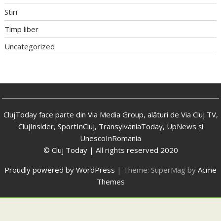
Stiri
Timp liber
Uncategorized
ClujToday face parte din Via Media Group, alături de Via Cluj TV,
ClujInsider, SportInCluj, TransylvaniaToday, UpNews și
UnescoInRomania
© Cluj Today | All rights reserved 2020
Proudly powered by WordPress
|
Theme: SuperMag by
Acme
Themes