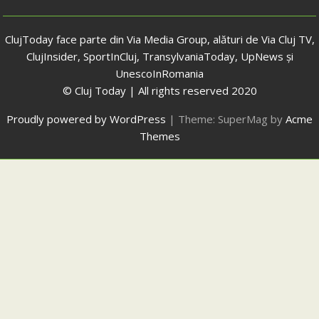
ClujToday face parte din Via Media Group, alături de Via Cluj TV,
ClujInsider, SportInCluj, TransylvaniaToday, UpNews și
UnescoInRomania
© Cluj Today | All rights reserved 2020
Proudly powered by WordPress
|
Theme: SuperMag by
Acme
Themes