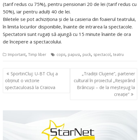
(tarif redus cu 75%), pentru pensionari 20 de lei (tarif redus cu
50%), iar pentru adulți 40 de lei.
Biletele se pot achiziționa și de la casieria din foaierul teatrului,
în limita locurilor disponibile, înainte de intrarea la spectacole.
Spectatorii sunt rugați să ajungă cu 15 minute înainte de ora
de începere a spectacolului.
,
,
,
,
,
Important
Timp liber
copii
papusi
puck
spectacol
teatru
Navigare
SportinCluj: U-BT Cluj a
„Tradiții Clujene”, partener
în
obținut o victorie
cultural în proiectul „Respirând
articole
spectaculoasă la Craiova
Brâncuși – de la meșteșug la
creație”