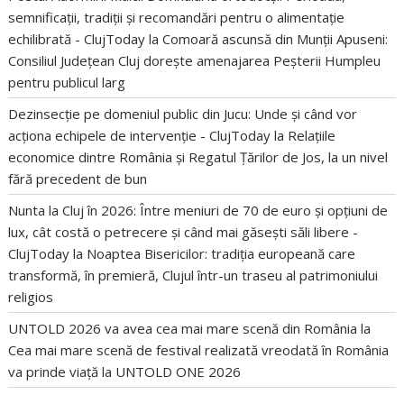
semnificații, tradiții și recomandări pentru o alimentație
echilibrată - ClujToday
la
Comoară ascunsă din Munții Apuseni:
Consiliul Județean Cluj dorește amenajarea Peșterii Humpleu
pentru publicul larg
Dezinsecție pe domeniul public din Jucu: Unde și când vor
acționa echipele de intervenție - ClujToday
la
Relațiile
economice dintre România și Regatul Țărilor de Jos, la un nivel
fără precedent de bun
Nunta la Cluj în 2026: Între meniuri de 70 de euro și opțiuni de
lux, cât costă o petrecere și când mai găsești săli libere -
ClujToday
la
Noaptea Bisericilor: tradiția europeană care
transformă, în premieră, Clujul într-un traseu al patrimoniului
religios
UNTOLD 2026 va avea cea mai mare scenă din România
la
Cea mai mare scenă de festival realizată vreodată în România
va prinde viață la UNTOLD ONE 2026