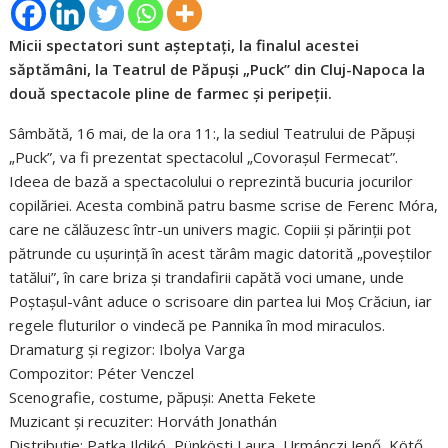
Micii spectatori sunt așteptați, la finalul acestei
săptămâni, la Teatrul de Păpuși „Puck” din Cluj-Napoca la
două spectacole pline de farmec și peripeții.
Sâmbătă, 16 mai, de la ora 11:, la sediul Teatrului de Păpuși
„Puck”, va fi prezentat spectacolul „Covorașul Fermecat”.
Ideea de bază a spectacolului o reprezintă bucuria jocurilor
copilăriei. Acesta combină patru basme scrise de Ferenc Móra,
care ne călăuzesc într-un univers magic. Copiii și părinții pot
pătrunde cu ușurință în acest tărâm magic datorită „poveștilor
tatălui”, în care briza și trandafirii capătă voci umane, unde
Poștașul-vânt aduce o scrisoare din partea lui Moș Crăciun, iar
regele fluturilor o vindecă pe Pannika în mod miraculos.
Dramaturg și regizor: Ibolya Varga
Compozitor: Péter Venczel
Scenografie, costume, păpuși: Anetta Fekete
Muzicant și recuziter: Horváth Jonathán
Distribuție: Patka Ildikó, Pünkösti Laura, Urmánczi Jenő, Kötő