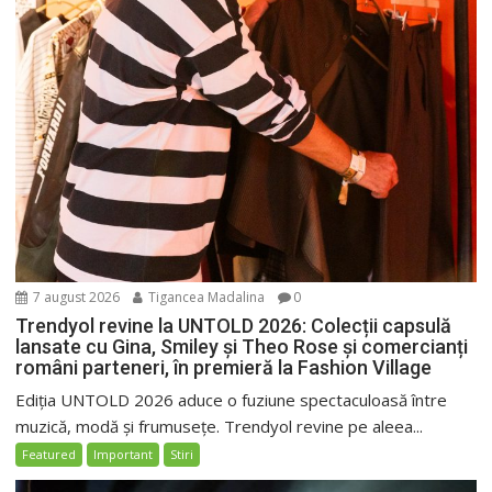
7 august 2026
Tigancea Madalina
0
Trendyol revine la UNTOLD 2026: Colecții capsulă
lansate cu Gina, Smiley și Theo Rose și comercianți
români parteneri, în premieră la Fashion Village
Ediția UNTOLD 2026 aduce o fuziune spectaculoasă între
muzică, modă și frumusețe. Trendyol revine pe aleea...
Featured
Important
Stiri