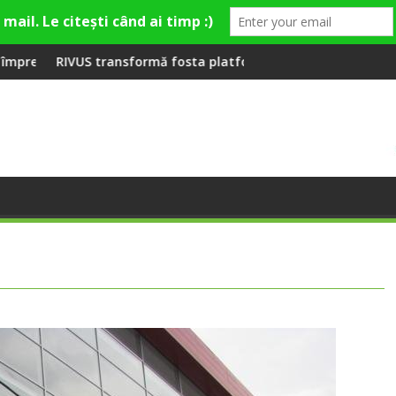
ră la Fashion Village
 fosta platformă Carbochim într-un nou centru cultural și de 
Când luna devine o între