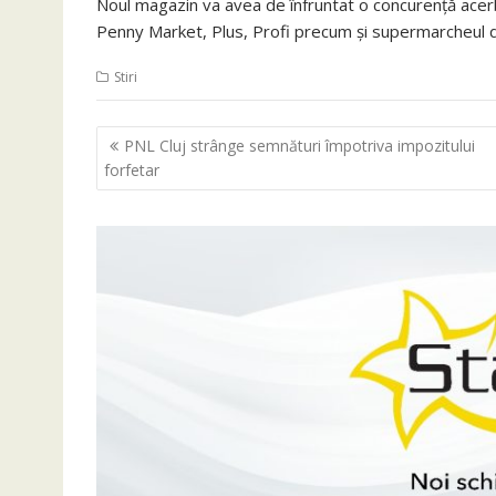
Noul magazin va avea de înfruntat o concurenţă acerb
Penny Market, Plus, Profi precum şi supermarcheul d
Stiri
Navigare
PNL Cluj strânge semnături împotriva impozitului
în
forfetar
articole