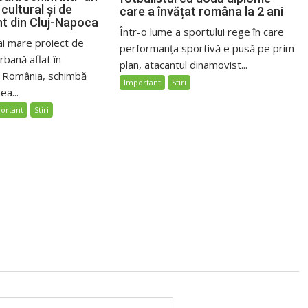
cultural și de
care a învățat româna la 2 ani
nt din Cluj-Napoca
Într-o lume a sportului rege în care
ai mare proiect de
performanța sportivă e pusă pe prim
bană aflat în
plan, atacantul dinamovist...
n România, schimbă
Important
Stiri
ea...
ortant
Stiri