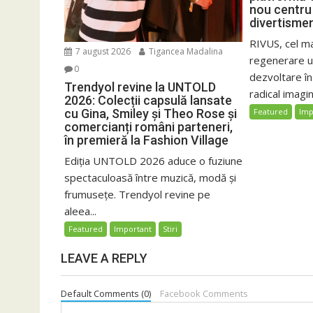
nou centru 
divertisme
RIVUS, cel m
7 august 2026
Tigancea Madalina
regenerare ur
0
dezvoltare î
Trendyol revine la UNTOLD
radical imagin
2026: Colecții capsulă lansate
cu Gina, Smiley și Theo Rose și
Featured
Imp
comercianți români parteneri,
în premieră la Fashion Village
Ediția UNTOLD 2026 aduce o fuziune
spectaculoasă între muzică, modă și
frumusețe. Trendyol revine pe
aleea...
Featured
Important
Stiri
LEAVE A REPLY
Default Comments (0)
Facebook Comments