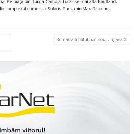
ă. Pe piaţa din Turda-Câmpia Turzii se mai află Kaufland,
in complexul comercial Solaris Park, miniMax Discount.
Romania a batut, din nou, Ungaria