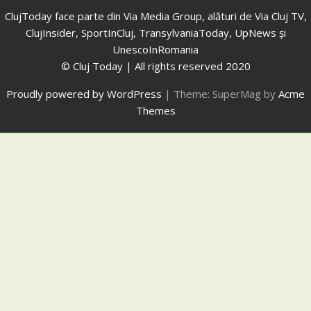
ClujToday face parte din Via Media Group, alături de Via Cluj TV,
ClujInsider, SportInCluj, TransylvaniaToday, UpNews și
UnescoInRomania
© Cluj Today | All rights reserved 2020
Proudly powered by WordPress
|
Theme: SuperMag by
Acme
Themes