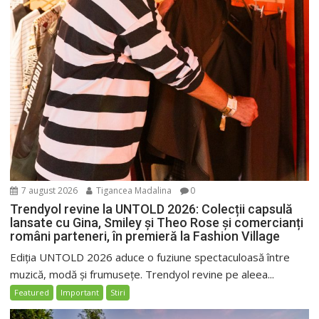
7 august 2026
Tigancea Madalina
0
Trendyol revine la UNTOLD 2026: Colecții capsulă
lansate cu Gina, Smiley și Theo Rose și comercianți
români parteneri, în premieră la Fashion Village
Ediția UNTOLD 2026 aduce o fuziune spectaculoasă între
muzică, modă și frumusețe. Trendyol revine pe aleea...
Featured
Important
Stiri