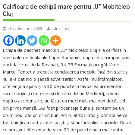
Calificare de echipă mare pentru „U” Mobitelco
Cluj
23 septembrie 2009
adrian.rus
Echipa de baschet masculin „U” Mobitelco Cluj s-a calificat în
sferturile de finală ale Cupei României, după ce s-a impus şi în
partida retur de la Rovinari, 94-75.Formaţia pregătită de
Marcel Ţenter a trecut la conducerea meciului încă din start şi
nu le-a dat nici o şansă adversarilor. Astfel, nu întâmplător,
diferenţa a ajuns şi la 30 de puncte în favoarea ardelenilor
care, sprijiniţi din teren şi de către Milan Medvedj, revenit
după o accidentare, au făcut un meci mult mai bun decât cel
din prima manşă. „Au fost procentaje bune şi suntem pe un
drum nou, dar un drum bun. Am rulat tot lotul şi pot spune că
toţi baieţii au fost profesionişti şi şi-au îndeplinit sarcinile. După
ce am avut diferenţa de vreo 30 de puncte nu a mai contat