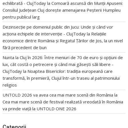
echilibrată - ClujToday
la
Comoară ascunsă din Munții Apuseni:
Consiliul Județean Cluj dorește amenajarea Peșterii Humpleu
pentru publicul larg
Dezinsecție pe domeniul public din Jucu: Unde și când vor
acționa echipele de intervenție - ClujToday
la
Relațiile
economice dintre România și Regatul Țărilor de Jos, la un nivel
fără precedent de bun
Nunta la Cluj în 2026: Între meniuri de 70 de euro și opțiuni de
lux, cât costă o petrecere și când mai găsești săli libere -
ClujToday
la
Noaptea Bisericilor: tradiția europeană care
transformă, în premieră, Clujul într-un traseu al patrimoniului
religios
UNTOLD 2026 va avea cea mai mare scenă din România
la
Cea mai mare scenă de festival realizată vreodată în România
va prinde viață la UNTOLD ONE 2026
Categorii