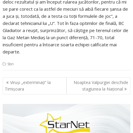
deloc rezultatul şi am început rularea jucătorilor, pentru că mi
se pare corect ca la astfel de meciuri să aibă fiecare şansa de
a juca şi, totodată, de a testa cu toţii formulele de joc”, a
declarat tehnicianul lui „U”. Tot în faza optimilor de finală, BC
Gladiator a reuşit, surprinzător, să câştige pe terenul celor de
la Gaz Metan Mediaş la un punct diferenţă, 71-70, total
insuficient pentru a întoarce soarta echipei calificate mai
departe.
Stiri
Navigare
Viruşi „exterminaţi” la
Noaptea Valpurgiei deschide
în
Timişoara
stagiunea la Naţional
articole