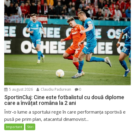
5 august 2026
Claudiu Padurean
0
SportinCluj: Cine este fotbalistul cu două diplome
care a învățat româna la 2 ani
Într-o lume a sportului rege în care performanța sportivă e
pusă pe prim plan, atacantul dinamovist...
Important
Stiri