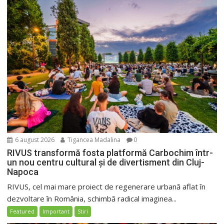
6 august 2026
Tigancea Madalina
0
RIVUS transformă fosta platformă Carbochim într-
un nou centru cultural și de divertisment din Cluj-
Napoca
RIVUS, cel mai mare proiect de regenerare urbană aflat în
dezvoltare în România, schimbă radical imaginea...
Featured
Important
Stiri