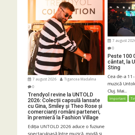
7 august 202
0
Peste 100 
cântat, la 
Sting
Cea de-a 11-a
7 august 2026
Tigancea Madalina
muzică Untold
0
Cluj. Mai...
Trendyol revine la UNTOLD
Important
Ti
2026: Colecții capsulă lansate
cu Gina, Smiley și Theo Rose și
comercianți români parteneri,
în premieră la Fashion Village
Ediția UNTOLD 2026 aduce o fuziune
spectaculoasă între muzică, modă și