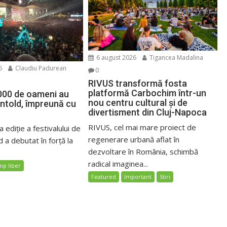
6 august 2026
Tigancea Madalina
6
Claudiu Padurean
0
RIVUS transformă fosta
platformă Carbochim într-un
000 de oameni au
nou centru cultural și de
Untold, împreună cu
divertisment din Cluj-Napoca
RIVUS, cel mai mare proiect de
 ediție a festivalului de
regenerare urbană aflat în
 a debutat în forță la
dezvoltare în România, schimbă
radical imaginea...
mp liber
Featured
Important
Stiri