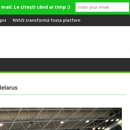
 la Fashion Village
osta platformă Carbochim într-un nou centru cultural și de di
Când luna devine o întreba
Belarus