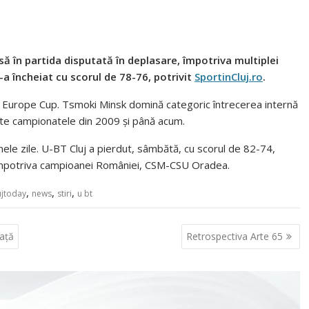
ă în partida disputată în deplasare, împotriva multiplei
a încheiat cu scorul de 78-76, potrivit
SportinCluj.ro
.
BA Europe Cup. Tsmoki Minsk domină categoric întrecerea internă
oate campionatele din 2009 și până acum.
imele zile. U-BT Cluj a pierdut, sâmbătă, cu scorul de 82-74,
ă împotriva campioanei României, CSM-CSU Oradea.
,
,
,
ujtoday
news
stiri
u bt
iață
Retrospectiva Arte 65