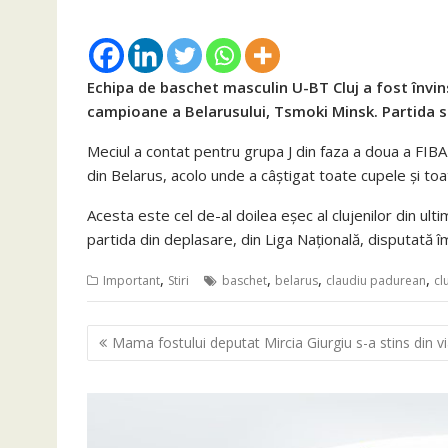
Echipa de baschet masculin U-BT Cluj a fost învins
campioane a Belarusului, Tsmoki Minsk. Partida s-
Meciul a contat pentru grupa J din faza a doua a FI
din Belarus, acolo unde a câștigat toate cupele și t
Acesta este cel de-al doilea eșec al clujenilor din ult
partida din deplasare, din Liga Națională, disputat
,
,
,
,
Important
Stiri
baschet
belarus
claudiu padurean
cl
Navigare
Mama fostului deputat Mircia Giurgiu s-a stins din v
în
articole