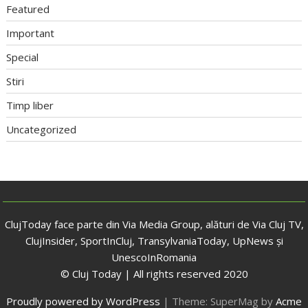
Featured
Important
Special
Stiri
Timp liber
Uncategorized
ClujToday face parte din Via Media Group, alături de Via Cluj TV,
ClujInsider, SportInCluj, TransylvaniaToday, UpNews și
UnescoInRomania
© Cluj Today | All rights reserved 2020
Proudly powered by WordPress
|
Theme: SuperMag by
Acme