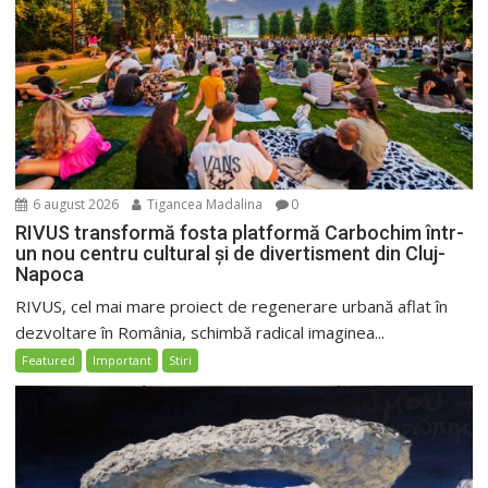
6 august 2026
Tigancea Madalina
0
RIVUS transformă fosta platformă Carbochim într-
un nou centru cultural și de divertisment din Cluj-
Napoca
RIVUS, cel mai mare proiect de regenerare urbană aflat în
dezvoltare în România, schimbă radical imaginea...
Featured
Important
Stiri