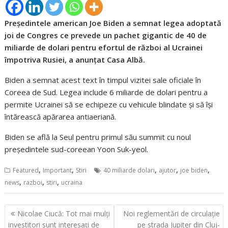
Preşedintele american Joe Biden a semnat legea adoptată
joi de Congres ce prevede un pachet gigantic de 40 de
miliarde de dolari pentru efortul de război al Ucrainei
împotriva Rusiei, a anunţat Casa Albă.
Biden a semnat acest text în timpul vizitei sale oficiale în
Coreea de Sud. Legea include 6 miliarde de dolari pentru a
permite Ucrainei să se echipeze cu vehicule blindate şi să îşi
întărească apărarea antiaeriană.
Biden se află la Seul pentru primul său summit cu noul
preşedintele sud-coreean Yoon Suk-yeol.
,
,
,
,
,
Featured
Important
Stiri
40 miliarde dolari
ajutor
joe biden
,
,
,
news
razboi
stiri
ucraina
Navigare
Nicolae Ciucă: Tot mai mulți
Noi reglementări de circulație
în
investitori sunt interesați de
pe strada Jupiter din Cluj-