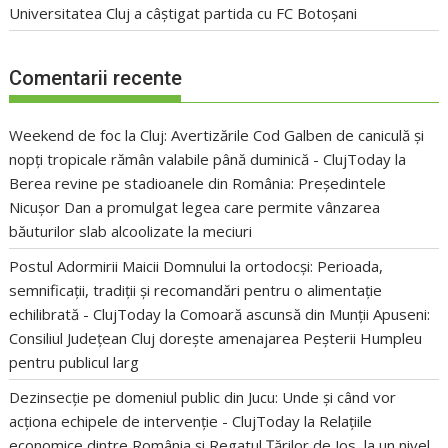
Universitatea Cluj a câștigat partida cu FC Botoșani
Comentarii recente
Weekend de foc la Cluj: Avertizările Cod Galben de caniculă și
nopți tropicale rămân valabile până duminică - ClujToday
la
Berea revine pe stadioanele din România: Președintele
Nicușor Dan a promulgat legea care permite vânzarea
băuturilor slab alcoolizate la meciuri
Postul Adormirii Maicii Domnului la ortodocși: Perioada,
semnificații, tradiții și recomandări pentru o alimentație
echilibrată - ClujToday
la
Comoară ascunsă din Munții Apuseni:
Consiliul Județean Cluj dorește amenajarea Peșterii Humpleu
pentru publicul larg
Dezinsecție pe domeniul public din Jucu: Unde și când vor
acționa echipele de intervenție - ClujToday
la
Relațiile
economice dintre România și Regatul Țărilor de Jos, la un nivel