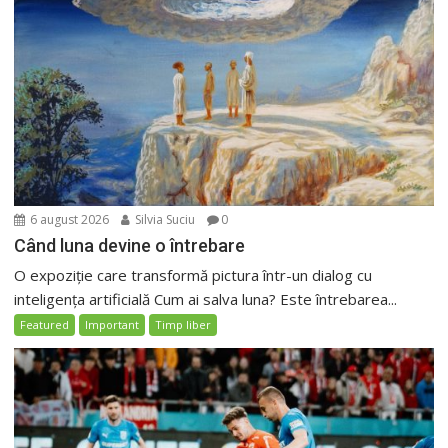
6 august 2026
Silvia Suciu
0
Când luna devine o întrebare
O expoziție care transformă pictura într-un dialog cu
inteligența artificială Cum ai salva luna? Este întrebarea...
Featured
Important
Timp liber