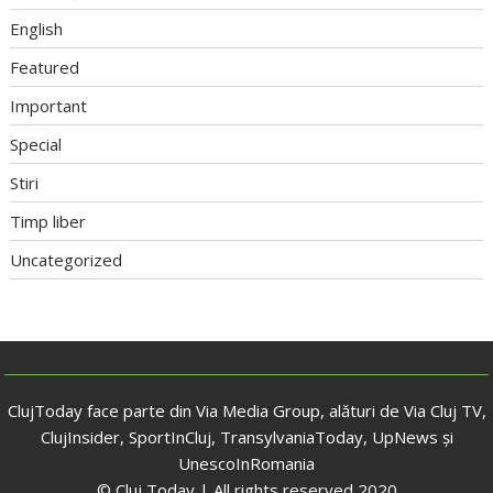
English
Featured
Important
Special
Stiri
Timp liber
Uncategorized
ClujToday face parte din Via Media Group, alături de Via Cluj TV,
ClujInsider, SportInCluj, TransylvaniaToday, UpNews și
UnescoInRomania
© Cluj Today | All rights reserved 2020