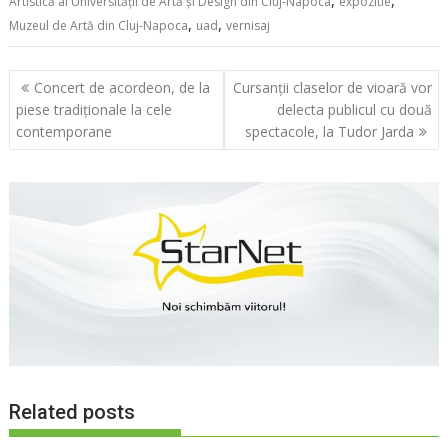
,
,
Artistică al Universității de Artă și Design din Cluj-Napoca
expozitie
,
,
Muzeul de Artă din Cluj-Napoca
uad
vernisaj
Navigare
Concert de acordeon, de la
Cursanții claselor de vioară vor
în
piese tradiționale la cele
delecta publicul cu două
articole
contemporane
spectacole, la Tudor Jarda
Related posts