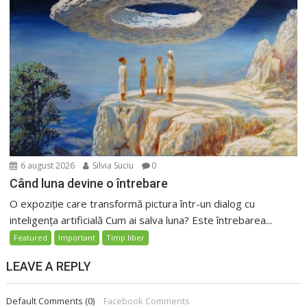
6 august 2026
Silvia Suciu
0
Când luna devine o întrebare
O expoziție care transformă pictura într-un dialog cu
inteligența artificială Cum ai salva luna? Este întrebarea...
Featured
Important
Timp liber
LEAVE A REPLY
Default Comments (0)
Facebook Comments