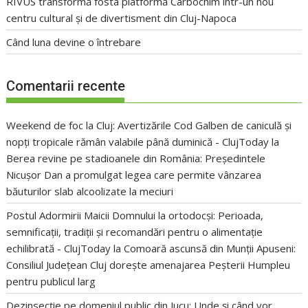
RIVUS transformă fosta platformă Carbochim într-un nou
centru cultural și de divertisment din Cluj-Napoca
Când luna devine o întrebare
Comentarii recente
Weekend de foc la Cluj: Avertizările Cod Galben de caniculă și
nopți tropicale rămân valabile până duminică - ClujToday
la
Berea revine pe stadioanele din România: Președintele
Nicușor Dan a promulgat legea care permite vânzarea
băuturilor slab alcoolizate la meciuri
Postul Adormirii Maicii Domnului la ortodocși: Perioada,
semnificații, tradiții și recomandări pentru o alimentație
echilibrată - ClujToday
la
Comoară ascunsă din Munții Apuseni:
Consiliul Județean Cluj dorește amenajarea Peșterii Humpleu
pentru publicul larg
Dezinsecție pe domeniul public din Jucu: Unde și când vor