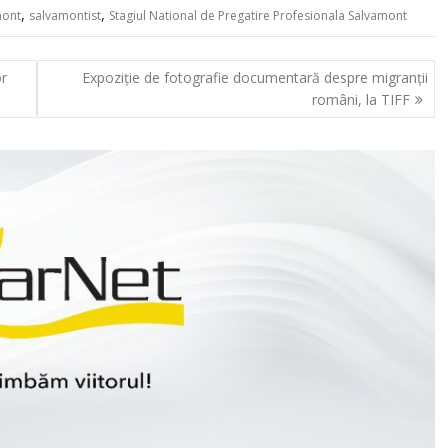
,
,
mont
salvamontist
Stagiul National de Pregatire Profesionala Salvamont
or
Expoziție de fotografie documentară despre migranții
români, la TIFF