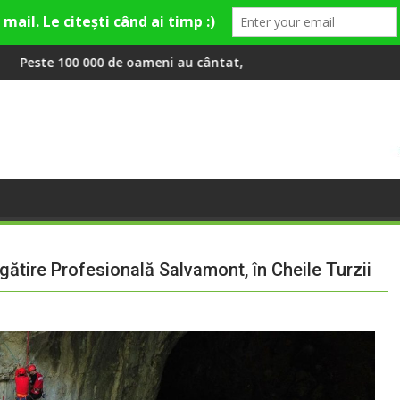
 Theo Rose și comercianți români parteneri, în premieră la Fashio
meni au cântat, la Untold, împreună cu Sting
RIVUS transformă fosta plat
egătire Profesională Salvamont, în Cheile Turzii