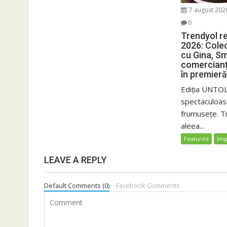
7 august 202
0
Trendyol r
2026: Colec
cu Gina, Sm
comercianț
în premieră
Ediția UNTOL
spectaculoas
frumusețe. T
aleea...
Featured
Imp
LEAVE A REPLY
Default Comments (0)
Facebook Comments