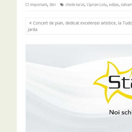
,
,
,
,
Important
Stiri
cheile turzii
Ciprian Lolu
ediţie
salva
Navigare
Concert de pian, dedicat excelenței artistice, la Tud
în
Jarda
articole