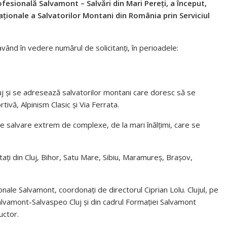
ofesională Salvamont – Salvări din Mari Pereți, a început,
Naționale a Salvatorilor Montani din România prin Serviciul
având în vedere numărul de solicitanți, în perioadele:
luj și se adresează salvatorilor montani care doresc să se
ivă, Alpinism Clasic și Via Ferrata.
i de salvare extrem de complexe, de la mari înălțimi, care se
tați din Cluj, Bihor, Satu Mare, Sibiu, Maramureș, Brașov,
onale Salvamont, coordonați de directorul Ciprian Lolu. Clujul, pe
 Salvamont-Salvaspeo Cluj și din cadrul Formației Salvamont
uctor.