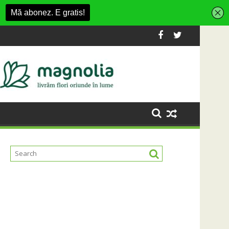
n Village
formă Carbochim într-un nou centru cultural și de divertismen
Când luna devine o întrebare