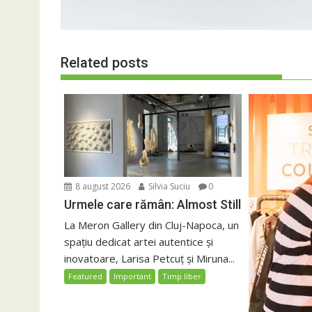
Related posts
8 august 2026
Silvia Suciu
0
Urmele care rămân: Almost Still
La Meron Gallery din Cluj-Napoca, un
spațiu dedicat artei autentice și
inovatoare, Larisa Petcuț și Miruna...
Featured
Important
Timp liber