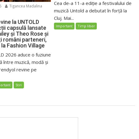
Cea de-a 11-a ediție a festivalului de
6
Tigancea Madalina
muzică Untold a debutat în forță la
Cluj. Mai...
evine la UNTOLD
Important
Timp liber
ții capsulă lansate
iley și Theo Rose și
i români parteneri,
 la Fashion Village
D 2026 aduce o fuziune
ă între muzică, modă și
rendyol revine pe
ortant
Stiri