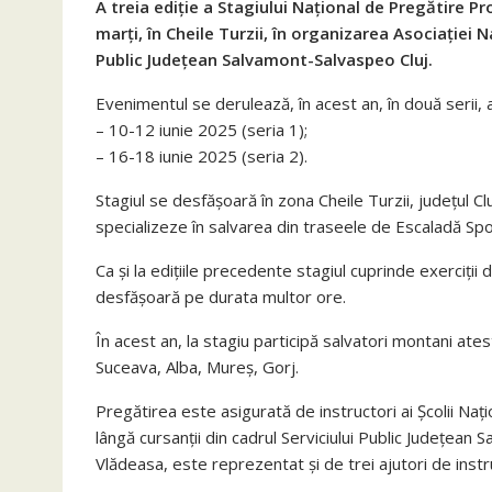
A treia ediție a Stagiului Național de Pregătire Pr
marți, în Cheile Turzii, în organizarea Asociației 
Public Județean Salvamont-Salvaspeo Cluj.
Evenimentul se derulează, în acest an, în două serii, 
– 10-12 iunie 2025 (seria 1);
– 16-18 iunie 2025 (seria 2).
Stagiul se desfășoară în zona Cheile Turzii, județul C
specializeze în salvarea din traseele de Escaladă Sport
Ca și la edițiile precedente stagiul cuprinde exerciți
desfășoară pe durata multor ore.
În acest an, la stagiu participă salvatori montani ates
Suceava, Alba, Mureș, Gorj.
Pregătirea este asigurată de instructori ai Școlii Nați
lângă cursanții din cadrul Serviciului Public Județean
Vlădeasa, este reprezentat și de trei ajutori de instr