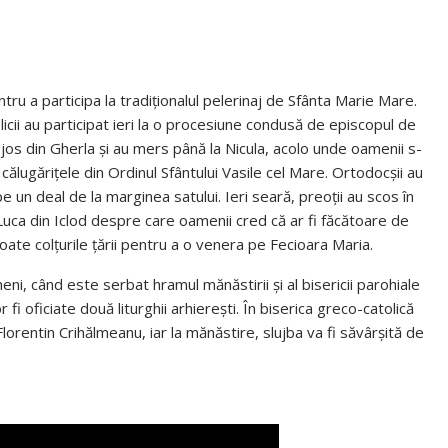
ntru a participa la tradiţionalul pelerinaj de Sfânta Marie Mare.
icii au participat ieri la o procesiune condusă de episcopul de
 jos din Gherla şi au mers până la Nicula, acolo unde oamenii s-
 călugăriţele din Ordinul Sfântului Vasile cel Mare. Ortodocşii au
e un deal de la marginea satului. Ieri seară, preoţii au scos în
 Luca din Iclod despre care oamenii cred că ar fi făcătoare de
toate colţurile ţării pentru a o venera pe Fecioara Maria.
ni, când este serbat hramul mănăstirii şi al bisericii parohiale
 fi oficiate două liturghii arhiereşti. În biserica greco-catolică
Florentin Crihălmeanu, iar la mănăstire, slujba va fi săvârşită de