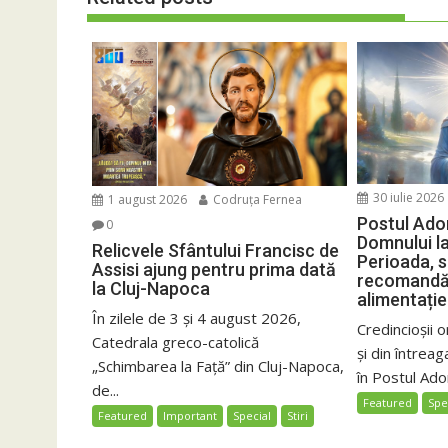
30 iulie 2026
1 august 2026
Codruța Fernea
Postul Ador
0
Domnului la
Relicvele Sfântului Francisc de
Perioada, se
Assisi ajung pentru prima dată
recomandăr
la Cluj-Napoca
alimentație
În zilele de 3 și 4 august 2026,
Credincioșii o
Catedrala greco-catolică
și din întreag
„Schimbarea la Față” din Cluj-Napoca,
în Postul Adorm
de...
Featured
Spe
Featured
Important
Special
Stiri