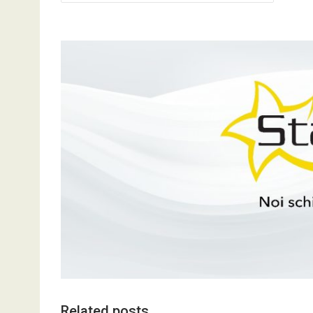
în
articole
Related posts