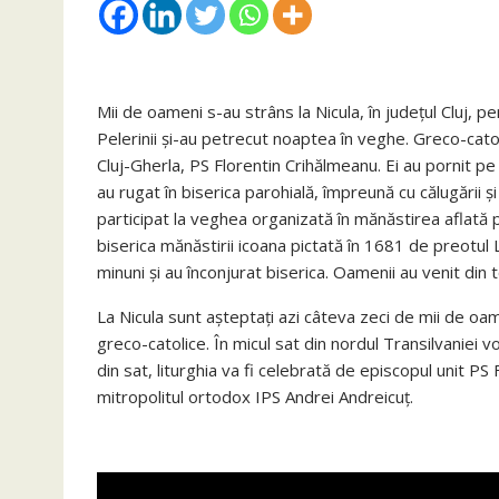
Mii de oameni s-au strâns la Nicula, în judeţul Cluj, pe
Pelerinii şi-au petrecut noaptea în veghe. Greco-catol
Cluj-Gherla, PS Florentin Crihălmeanu. Ei au pornit pe
au rugat în biserica parohială, împreună cu călugării şi
participat la veghea organizată în mănăstirea aflată p
biserica mănăstirii icoana pictată în 1681 de preotul
minuni şi au înconjurat biserica. Oamenii au venit din 
La Nicula sunt aşteptaţi azi câteva zeci de mii de oame
greco-catolice. În micul sat din nordul Transilvaniei vor
din sat, liturghia va fi celebrată de episcopul unit PS 
mitropolitul ortodox IPS Andrei Andreicuţ.