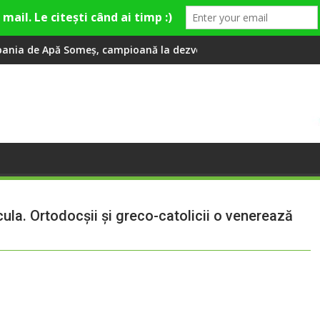
ampioană la dezvoltarea infrastructurii de apă și canalizare
Universitatea Cluj a câștigat part
icula. Ortodocşii şi greco-catolicii o venerează