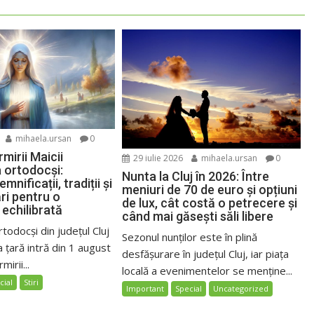
mihaela.ursan
0
mirii Maicii
29 iulie 2026
mihaela.ursan
0
 ortodocși:
Nunta la Cluj în 2026: Între
mnificații, tradiții și
meniuri de 70 de euro și opțiuni
i pentru o
de lux, cât costă o petrecere și
 echilibrată
când mai găsești săli libere
rtodocși din județul Cluj
Sezonul nunților este în plină
a țară intră din 1 august
desfășurare în județul Cluj, iar piața
irii...
locală a evenimentelor se menține...
cial
Stiri
Important
Special
Uncategorized