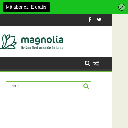
ida cu FC Botoșani
Aeroportul Internațional din Cluj țintește