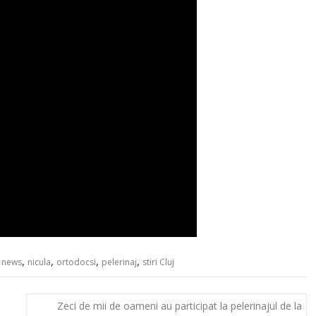
,
,
,
,
,
news
nicula
ortodocsi
pelerinaj
stiri Cluj
Zeci de mii de oameni au participat la pelerinajul de la