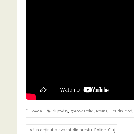
,
,
,
Special
clujtoday
greco-catolici
icoana
luca din iclod
Navigare
Un deţinut a evadat din arestul Poliţiei Cluj