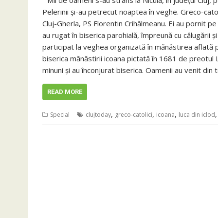
Mii de oameni s-au strâns la Nicula, în judeţul Cluj, 
Pelerinii şi-au petrecut noaptea în veghe. Greco-catol
Cluj-Gherla, PS Florentin Crihălmeanu. Ei au pornit pe
au rugat în biserica parohială, împreună cu călugării şi
participat la veghea organizată în mănăstirea aflată p
biserica mănăstirii icoana pictată în 1681 de preotul
minuni şi au înconjurat biserica. Oamenii au venit din 
READ MORE
,
,
,
Special
clujtoday
greco-catolici
icoana
luca din iclod