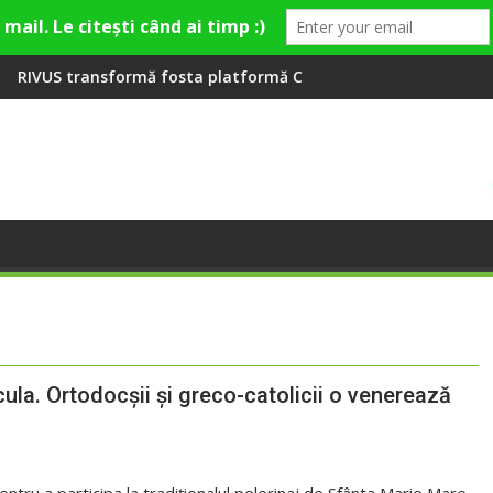
eră la Fashion Village
mă fosta platformă Carbochim într-un nou centru cultural și de
Când luna devine o într
icula. Ortodocşii şi greco-catolicii o venerează