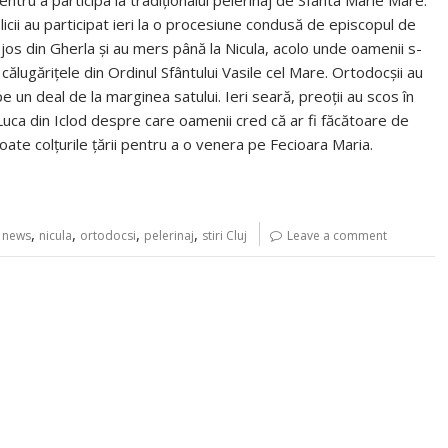
pentru a participa la tradiţionalul pelerinaj de Sfânta Marie Mare.
icii au participat ieri la o procesiune condusă de episcopul de
 jos din Gherla şi au mers până la Nicula, acolo unde oamenii s-
 călugăriţele din Ordinul Sfântului Vasile cel Mare. Ortodocşii au
e un deal de la marginea satului. Ieri seară, preoţii au scos în
 Luca din Iclod despre care oamenii cred că ar fi făcătoare de
toate colţurile ţării pentru a o venera pe Fecioara Maria.
,
,
,
,
,
news
nicula
ortodocsi
pelerinaj
stiri Cluj
Leave a comment