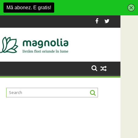
on Village
formă Carbochim într-un nou centru cultural și de divertismen
Când luna devine o întrebare