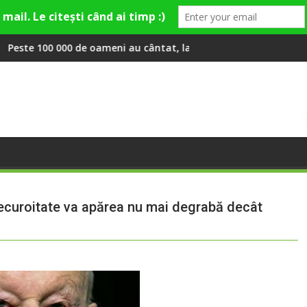
 Theo Rose și comercianți români parteneri, în premieră la Fashi
meni au cântat, la Untold, împreună cu Sting
RIVUS transformă fosta plat
ecuroitate va apărea nu mai degrabă decât