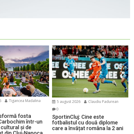
6
Tigancea Madalina
5 august 2026
Claudiu Padurean
0
sformă fosta
SportinCluj: Cine este
Carbochim într-un
fotbalistul cu două diplome
cultural și de
care a învățat româna la 2 ani
nt din Cluj-Napoca