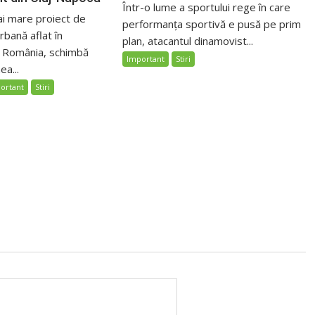
Într-o lume a sportului rege în care
ai mare proiect de
performanța sportivă e pusă pe prim
bană aflat în
plan, atacantul dinamovist...
n România, schimbă
Important
Stiri
ea...
ortant
Stiri