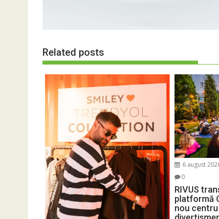
Related posts
6 august 202
0
RIVUS tran
platformă 
nou centru 
divertisme