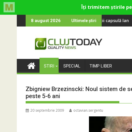
Skip
vine la UNTOLD 2026: Colecții capsulă lansate cu Gina, Smiley și
Peste 100 000 de oa
8 august 2026
Ultimele știri
to
content
STIRI
SPECIAL
TIMP LIBER
Zbigniew Brzezinscki: Noul sistem de s
peste 5-6 ani
20 septembrie 2009
octavian.sergentu