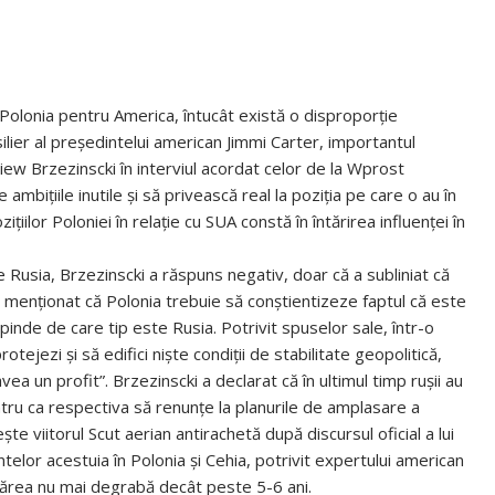
olonia pentru America, întucât există o disproporţie
silier al preşedintelui american Jimmi Carter, importantul
gniew Brzezinscki în interviul acordat celor de la Wprost
biţiile inutile şi să privească real la poziţia pe care o au în
ţiilor Poloniei în relaţie cu SUA constă în întărirea influenţei în
de Rusia, Brzezinscki a răspuns negativ, doar că a subliniat că
a menţionat că Polonia trebuie să conştientizeze faptul că este
pinde de care tip este Rusia. Potrivit spuselor sale, într-o
ejezi şi să edifici nişte condiţii de stabilitate geopolitică,
a un profit”. Brzezinscki a declarat că în ultimul timp ruşii au
tru ca respectiva să renunţe la planurile de amplasare a
te viitorul Scut aerian antirachetă după discursul oficial a lui
lor acestuia în Polonia şi Cehia, potrivit expertului american
părea nu mai degrabă decât peste 5-6 ani.