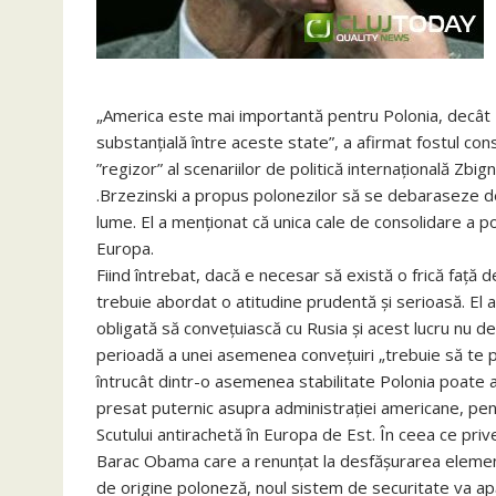
„America este mai importantă pentru Polonia, decât P
substanţială între aceste state”, a afirmat fostul con
”regizor” al scenariilor de politică internațională Zbi
.Brzezinski a propus polonezilor să se debaraseze de am
lume. El a menţionat că unica cale de consolidare a pozi
Europa.
Fiind întrebat, dacă e necesar să există o frică faţă 
trebuie abordat o atitudine prudentă şi serioasă. El 
obligată să conveţuiască cu Rusia şi acest lucru nu de
perioadă a unei asemenea conveţuiri „trebuie să te prot
întrucât dintr-o asemenea stabilitate Polonia poate ave
presat puternic asupra administraţiei americane, pen
Scutului antirachetă în Europa de Est. În ceea ce priveş
Barac Obama care a renunţat la desfăşurarea elemente
de origine poloneză, noul sistem de securitate va a