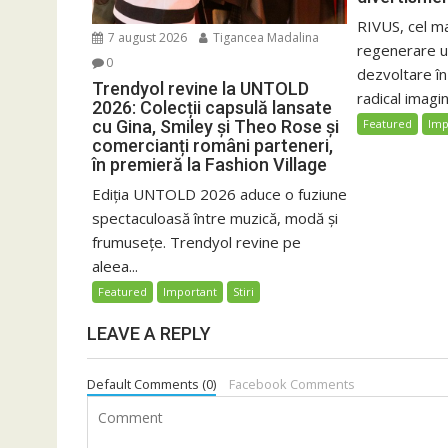
RIVUS, cel m
7 august 2026
Tigancea Madalina
regenerare ur
0
dezvoltare î
Trendyol revine la UNTOLD
radical imagin
2026: Colecții capsulă lansate
cu Gina, Smiley și Theo Rose și
Featured
Imp
comercianți români parteneri,
în premieră la Fashion Village
Ediția UNTOLD 2026 aduce o fuziune
spectaculoasă între muzică, modă și
frumusețe. Trendyol revine pe
aleea...
Featured
Important
Stiri
LEAVE A REPLY
Default Comments (0)
Facebook Comments