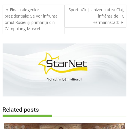
Navigare
Finala alegerilor
SportinCluj: Universitatea Cluj,
în
prezidențiale: Se vor înfrunta
înfrântă de FC
articole
omul Rusiei și primărița din
Hermannstadt
Câmpulung Muscel
Related posts