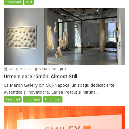
Important
Stiri
8 august 2026
Silvia Suciu
0
Urmele care rămân: Almost Still
La Meron Gallery din Cluj-Napoca, un spațiu dedicat artei
autentice și inovatoare, Larisa Petcuț și Miruna...
Featured
Important
Timp liber