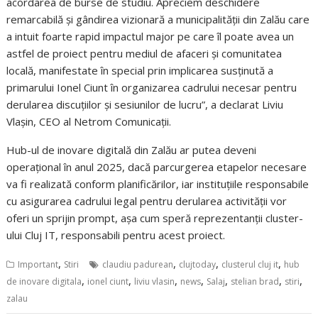
acordarea de burse de studiu. Apreciem deschidere
remarcabilă și gândirea vizionară a municipalității din Zalău care
a intuit foarte rapid impactul major pe care îl poate avea un
astfel de proiect pentru mediul de afaceri și comunitatea
locală, manifestate în special prin implicarea susținută a
primarului Ionel Ciunt în organizarea cadrului necesar pentru
derularea discuțiilor și sesiunilor de lucru”, a declarat Liviu
Vlașin, CEO al Netrom Comunicații.
Hub-ul de inovare digitală din Zalău ar putea deveni
operațional în anul 2025, dacă parcurgerea etapelor necesare
va fi realizată conform planificărilor, iar instituțiile responsabile
cu asigurarea cadrului legal pentru derularea activității vor
oferi un sprijin prompt, așa cum speră reprezentanții cluster-
ului Cluj IT, responsabili pentru acest proiect.
,
,
,
,
Important
Stiri
claudiu padurean
clujtoday
clusterul cluj it
hub
,
,
,
,
,
,
,
de inovare digitala
ionel ciunt
liviu vlasin
news
Salaj
stelian brad
stiri
zalau