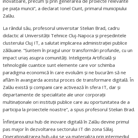
inovatoare, precum și prin generarea de proiecte relevante
pe piața muncii”, a declarat Ionel Ciunt, primarul municipiului
Zalău.
La rândul său, profesorul universitar Stelian Brad, cadru
didactic al Universității Tehnice Cluj-Napoca și președintele
clusterului Cluj IT, a salutat implicarea administrației publice
zălăuane. ”Suntem în pragul unor transformări profunde, cu un
impact uriaș asupra comunități. Inteligența Artificială și
tehnologiile cuantice sunt elemente care vor schimba
paradigma economică în care evoluăm și ne bucurăm să ne
aflăm în avangarda acestui proces de transformare digitală. În
Zalău există și companii care activează în sfera IT, dar și
departamente de specialitate ale unor corporații
multinaționale ori instituții publice care au oportunitatea de a
participa la proiectele noastre”, a spus profesorul Stelian Brad.
Înființarea unui hub de inovare digitală în Zalău devine primul
pas major în dezvoltarea sectorului IT din zona Sălaj.
Operaționalizarea hub-ului se va materializa prin intermediul