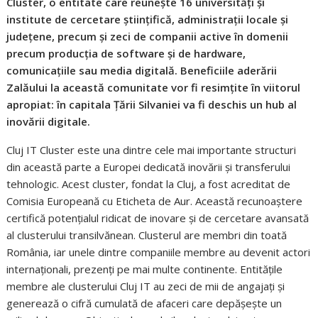
Cluster, o entitate care reunește 16 universități și
institute de cercetare științifică, administrații locale și
județene, precum și zeci de companii active în domenii
precum producția de software și de hardware,
comunicațiile sau media digitală. Beneficiile aderării
Zalăului la această comunitate vor fi resimțite în viitorul
apropiat: în capitala Țării Silvaniei va fi deschis un hub al
inovării digitale.
Cluj IT Cluster este una dintre cele mai importante structuri
din această parte a Europei dedicată inovării și transferului
tehnologic. Acest cluster, fondat la Cluj, a fost acreditat de
Comisia Europeană cu Eticheta de Aur. Această recunoaștere
certifică potențialul ridicat de inovare și de cercetare avansată
al clusterului transilvănean. Clusterul are membri din toată
România, iar unele dintre companiile membre au devenit actori
internaționali, prezenți pe mai multe continente. Entitățile
membre ale clusterului Cluj IT au zeci de mii de angajați și
generează o cifră cumulată de afaceri care depășește un