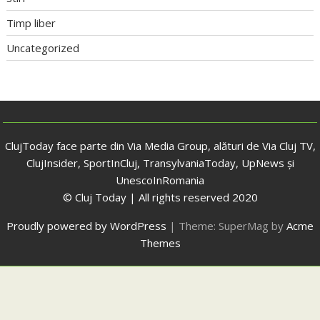
Timp liber
Uncategorized
ClujToday face parte din Via Media Group, alături de Via Cluj TV,
ClujInsider, SportInCluj, TransylvaniaToday, UpNews și
UnescoInRomania
© Cluj Today | All rights reserved 2020
Proudly powered by WordPress
|
Theme: SuperMag by
Acme
Themes