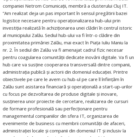
companiei Netrom Comunicații, membră a clusterului Cluj IT.
”Am realizat deja un pas important în sensul pregătirii bazei
logistice necesare pentru operaționalizarea hub-ului prin
investiția realizată în achiziționarea unei clădiri în centrul istoric
al municipiului Zalău. Sediul hub-ului va fi într-o clădire din
proximitatea primăriei Zalău, mai exact în Piața Iuliu Maniu la
nr. 2. În sediul din Zalău va fi amenajat cadrul fizic necesar
pentru coagularea comunității dedicate inovării digitale. Va fi un
hub care va susține cooperarea transversală dintre companii,
administrația publică și actorii din domeniul educației. Printre
obiectivele pe care le avem cu hub-ul pe care îl înființăm în
Zalău sunt asistarea financiară și operațională a start-up-urilor
cu focus pe dezvoltarea de produse digitale și inovare,
susținerea unor proiecte de cercetare, realizarea de cursuri
de formare profesională sau perfecționare pentru
managementul companiilor din sfera IT, organizarea de
evenimente de business cu membrii comunității de afaceri,
administrației locale și companii din domeniul IT și inclusiv la