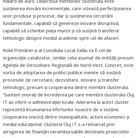
miliard de euro. Obiectivul membrilor clusterului este
susținerea inovării incrementale, care vizează perfecționarea
unor produse și procese, dar și susținerea cercetării
fundamentale, capabilă să genereze inovare disruptivă,
capabilă să schimbe piața muncii și să susțină transferul
tehnologic dinspre mediul academic spre cel de afaceri.
Rolul Primăriei și al Consiliului Local Zalău va fi cel de
organizație-catalizator, similar celui asumat de entități precum
Agenția de Dezvoltare Regională de Nord-Vest. Concret, este
vorba de adoptarea de politici publice menite să susțină
procesele de cercetare, dezvoltare, inovare și transfer
tehnologic, precum și cooperarea dintre membrii clusterului.
”Suntem onorați de încrederea pe care membrii clusterului Cluj
IT au oferit-o administrației locale. Aderarea la acest cluster
reprezintă încununarea eforturilor noastre de a susține
cooperarea onestă dintre municipalitate, actorii economici și
mediul educațional. Clusterul Cluj IT s-a remarcat prin
atragerea de finanțări nerambursabile destinate proiectelor