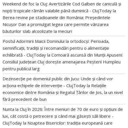
Weekend de foc la Cluj: Avertizările Cod Galben de caniculă și
nopți tropicale rămân valabile până duminică - ClujToday
la
Berea revine pe stadioanele din România: Președintele
Nicușor Dan a promulgat legea care permite vânzarea
băuturilor slab alcoolizate la meciuri
Postul Adormirii Maicii Domnului la ortodocși: Perioada,
semnificații, tradiții și recomandări pentru o alimentație
echilibrată - ClujToday
la
Comoară ascunsă din Munții Apuseni:
Consiliul Județean Cluj dorește amenajarea Peșterii Humpleu
pentru publicul larg
Dezinsecție pe domeniul public din Jucu: Unde și când vor
acționa echipele de intervenție - ClujToday
la
Relațiile
economice dintre România și Regatul Țărilor de Jos, la un nivel
fără precedent de bun
Nunta la Cluj în 2026: Între meniuri de 70 de euro și opțiuni de
lux, cât costă o petrecere și când mai găsești săli libere -
ClujToday
la
Noaptea Bisericilor: tradiția europeană care