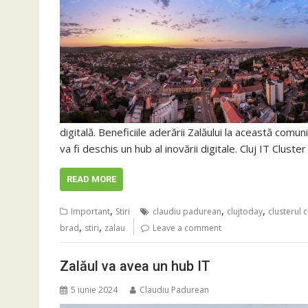
digitală. Beneficiile aderării Zalăului la această comunit
va fi deschis un hub al inovării digitale. Cluj IT Clus
READ MORE
,
,
,
Important
Stiri
claudiu padurean
clujtoday
clusterul cl
,
,
brad
stiri
zalau
Leave a comment
Zalăul va avea un hub IT
5 iunie 2024
Claudiu Padurean