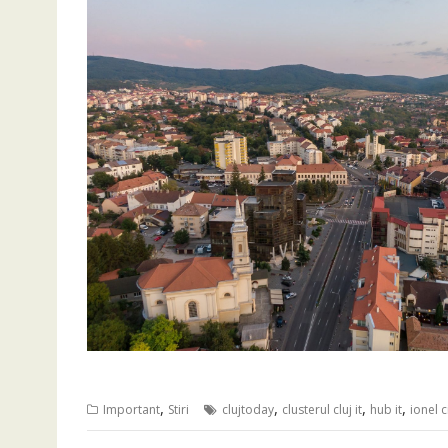
,
,
,
,
Important
Stiri
clujtoday
clusterul cluj it
hub it
ionel c