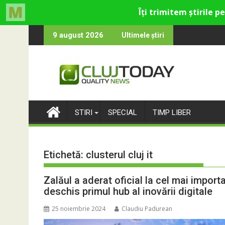
Skip
-catolică din Cluj
le care rămân: Almost Still
Trendyol revi
9 august 2026
Ultimele știri
to
content
STIRI
SPECIAL
TIMP LIBER
Etichetă:
clusterul cluj it
Zalăul a aderat oficial la cel mai importa
deschis primul hub al inovării digitale
25 noiembrie 2024
Claudiu Padurean