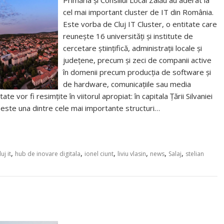
Primăria și Consiliul Local Zalău au aderat la
cel mai important cluster de IT din România.
Este vorba de Cluj IT Cluster, o entitate care
reunește 16 universități și institute de
cercetare științifică, administrații locale și
județene, precum și zeci de companii active
în domenii precum producția de software și
de hardware, comunicațiile sau media
ate vor fi resimțite în viitorul apropiat: în capitala Țării Silvaniei
ter este una dintre cele mai importante structuri…
,
,
,
,
,
,
uj it
hub de inovare digitala
ionel ciunt
liviu vlasin
news
Salaj
stelian