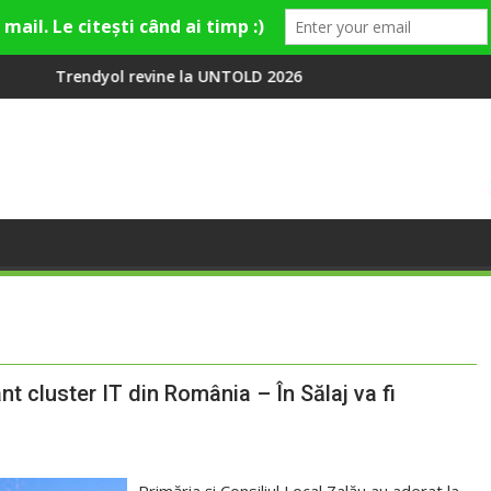
ne la UNTOLD 2026: Colecții capsulă lansate cu Gina, Smiley și T
Peste 100 000 de oam
nt cluster IT din România – În Sălaj va fi