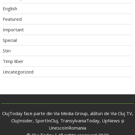
English
Featured
Important
Special
Stiri
Timp liber
Uncategorized
ClujToday face parte din Via Media Group, alături de Via Cluj TV,
ClujInsider, SportInCluj, TransylvaniaToday, UpNews și
UnescoInRomania
© Cluj Today | All rights reserved 2020