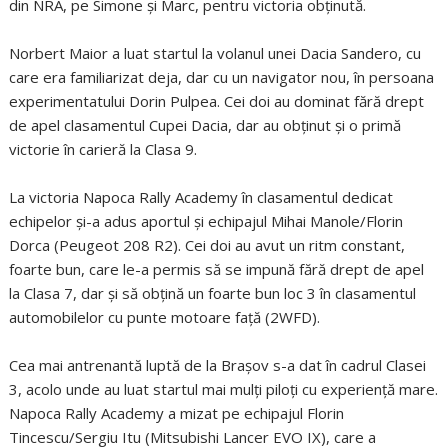
din NRA, pe Simone şi Marc, pentru victoria obţinută.
Norbert Maior a luat startul la volanul unei Dacia Sandero, cu
care era familiarizat deja, dar cu un navigator nou, în persoana
experimentatului Dorin Pulpea. Cei doi au dominat fără drept
de apel clasamentul Cupei Dacia, dar au obţinut şi o primă
victorie în carieră la Clasa 9.
La victoria Napoca Rally Academy în clasamentul dedicat
echipelor şi-a adus aportul şi echipajul Mihai Manole/Florin
Dorca (Peugeot 208 R2). Cei doi au avut un ritm constant,
foarte bun, care le-a permis să se impună fără drept de apel
la Clasa 7, dar şi să obţină un foarte bun loc 3 în clasamentul
automobilelor cu punte motoare faţă (2WFD).
Cea mai antrenantă luptă de la Braşov s-a dat în cadrul Clasei
3, acolo unde au luat startul mai mulţi piloţi cu experienţă mare.
Napoca Rally Academy a mizat pe echipajul Florin
Tincescu/Sergiu Itu (Mitsubishi Lancer EVO IX), care a