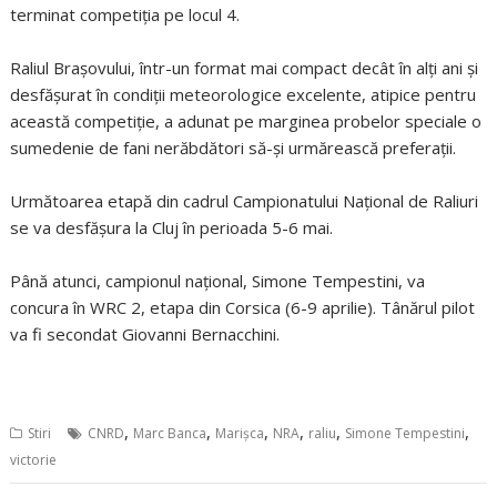
terminat competiţia pe locul 4.
Raliul Braşovului, într-un format mai compact decât în alţi ani şi
desfăşurat în condiţii meteorologice excelente, atipice pentru
această competiţie, a adunat pe marginea probelor speciale o
sumedenie de fani nerăbdători să-şi urmărească preferaţii.
Următoarea etapă din cadrul Campionatului Naţional de Raliuri
se va desfăşura la Cluj în perioada 5-6 mai.
Până atunci, campionul naţional, Simone Tempestini, va
concura în WRC 2, etapa din Corsica (6-9 aprilie). Tânărul pilot
va fi secondat Giovanni Bernacchini.
,
,
,
,
,
,
Stiri
CNRD
Marc Banca
Marişca
NRA
raliu
Simone Tempestini
victorie