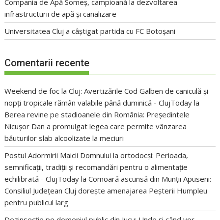
Compania de Apă Someș, campioană la dezvoltarea
infrastructurii de apă și canalizare
Universitatea Cluj a câștigat partida cu FC Botoșani
Comentarii recente
Weekend de foc la Cluj: Avertizările Cod Galben de caniculă și
nopți tropicale rămân valabile până duminică - ClujToday
la
Berea revine pe stadioanele din România: Președintele
Nicușor Dan a promulgat legea care permite vânzarea
băuturilor slab alcoolizate la meciuri
Postul Adormirii Maicii Domnului la ortodocși: Perioada,
semnificații, tradiții și recomandări pentru o alimentație
echilibrată - ClujToday
la
Comoară ascunsă din Munții Apuseni:
Consiliul Județean Cluj dorește amenajarea Peșterii Humpleu
pentru publicul larg
Dezinsecție pe domeniul public din Jucu: Unde și când vor