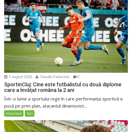
5 august 2026
Claudiu Padurean
0
SportinCluj: Cine este fotbalistul cu două diplome
care a învățat româna la 2 ani
Într-o lume a sportului rege în care performanța sportivă e
pusă pe prim plan, atacantul dinamovist...
Important
Stiri