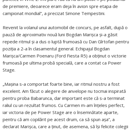
de premiere, deoarece eram deja în avion spre etapa de
campionat mondial”, a precizat Simone Tempestini.
Revenit la volanul unui automobil de concurs, pe asfalt, după o
pauză de aproximativ nouă luni Bogdan Marişca şi-a găsit
repede ritmul şi a dus o luptă frumoasă cu Dan Gîrtofan pentru
poziţia a 2-a în clasamentul general. Echipajul Bogdan
Marişca/Carmen Poenaru (Ford Fiesta R5) a obţinut o victorie
frumoasă pe ultima probă specială, care a contat ca Power
Stage.
„Maşina s-a comportat foarte bine, iar ritmul nostru a fost
excelent. Am făcut o alegere de anvelope nu tocmai inspirată
pentru proba Babarunca, dar important este că s-a terminat
raliul cu un rezultat frumos. Cu Carmen m-am înţeles perfect,
iar victoria de pe Power Stage are o însemnătate aparte,
pentru că am copilărit pe acest drum, ca să spun aşa”, a
declarat Marişca, care a ţinut, de asemena, să îşi felicite colegii