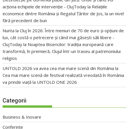
acționa echipele de intervenție - ClujToday
la
Relațiile
economice dintre România și Regatul Țărilor de Jos, la un nivel
fără precedent de bun
Nunta la Cluj în 2026: Între meniuri de 70 de euro și opțiuni de
lux, cât costă o petrecere și când mai găsești săli libere -
ClujToday
la
Noaptea Bisericilor: tradiția europeană care
transformă, în premieră, Clujul într-un traseu al patrimoniului
religios
UNTOLD 2026 va avea cea mai mare scenă din România
la
Cea mai mare scenă de festival realizată vreodată în România
va prinde viață la UNTOLD ONE 2026
Categorii
Business & Inovare
Conferințe