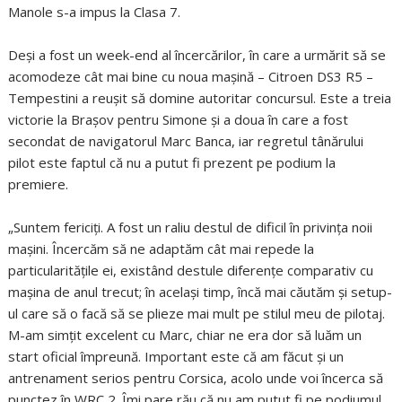
Manole s-a impus la Clasa 7.
Deşi a fost un week-end al încercărilor, în care a urmărit să se
acomodeze cât mai bine cu noua maşină – Citroen DS3 R5 –
Tempestini a reuşit să domine autoritar concursul. Este a treia
victorie la Braşov pentru Simone şi a doua în care a fost
secondat de navigatorul Marc Banca, iar regretul tânărului
pilot este faptul că nu a putut fi prezent pe podium la
premiere.
„Suntem fericiţi. A fost un raliu destul de dificil în privinţa noii
maşini. Încercăm să ne adaptăm cât mai repede la
particularităţile ei, existând destule diferenţe comparativ cu
maşina de anul trecut; în acelaşi timp, încă mai căutăm şi setup-
ul care să o facă să se plieze mai mult pe stilul meu de pilotaj.
M-am simţit excelent cu Marc, chiar ne era dor să luăm un
start oficial împreună. Important este că am făcut şi un
antrenament serios pentru Corsica, acolo unde voi încerca să
punctez în WRC 2. Îmi pare rău că nu am putut fi pe podiumul