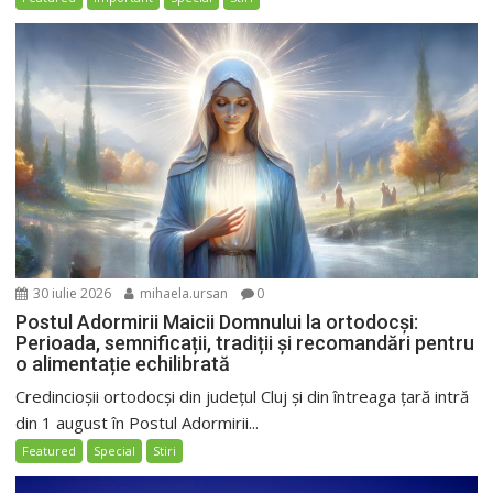
30 iulie 2026
mihaela.ursan
0
Postul Adormirii Maicii Domnului la ortodocși:
Perioada, semnificații, tradiții și recomandări pentru
o alimentație echilibrată
Credincioșii ortodocși din județul Cluj și din întreaga țară intră
din 1 august în Postul Adormirii...
Featured
Special
Stiri