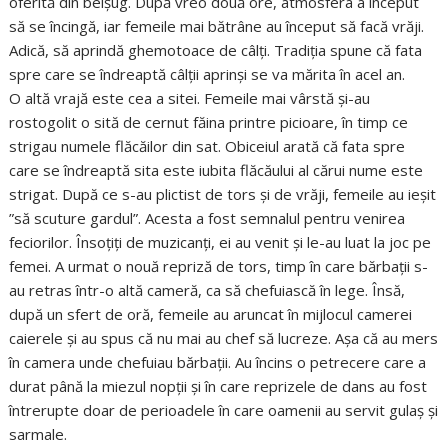
oferită din belșug. După vreo două ore, atmosfera a început
să se încingă, iar femeile mai bătrâne au început să facă vrăji.
Adică, să aprindă ghemotoace de câlți. Tradiția spune că fata
spre care se îndreaptă câlții aprinși se va mărita în acel an.
O altă vrajă este cea a sitei. Femeile mai vârstă și-au
rostogolit o sită de cernut făina printre picioare, în timp ce
strigau numele flăcăilor din sat. Obiceiul arată că fata spre
care se îndreaptă sita este iubita flăcăului al cărui nume este
strigat. După ce s-au plictist de tors și de vrăji, femeile au ieșit
”să scuture gardul”. Acesta a fost semnalul pentru venirea
feciorilor. Însoțiți de muzicanți, ei au venit și le-au luat la joc pe
femei. A urmat o nouă repriză de tors, timp în care bărbații s-
au retras într-o altă cameră, ca să chefuiască în lege. Însă,
după un sfert de oră, femeile au aruncat în mijlocul camerei
caierele și au spus că nu mai au chef să lucreze. Așa că au mers
în camera unde chefuiau bărbații. Au încins o petrecere care a
durat până la miezul nopții și în care reprizele de dans au fost
întrerupte doar de perioadele în care oamenii au servit gulaș și
sarmale.