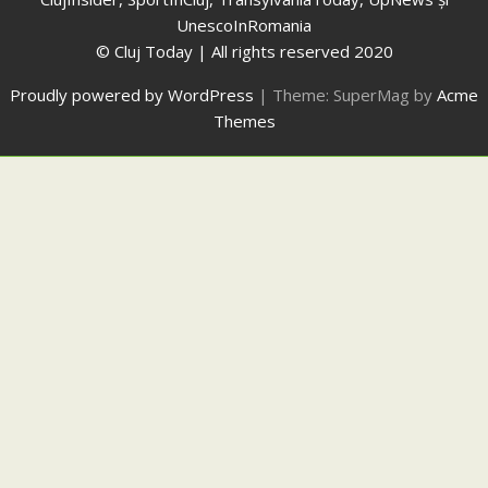
UnescoInRomania
© Cluj Today | All rights reserved 2020
Proudly powered by WordPress
|
Theme: SuperMag by
Acme
Themes