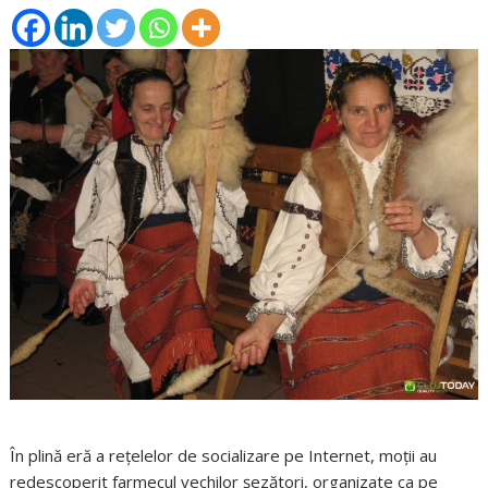
În plină eră a rețelelor de socializare pe Internet, moții au
redescoperit farmecul vechilor șezători, organizate ca pe