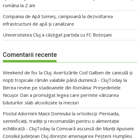
româna la 2 ani
Compania de Apă Someș, campioană la dezvoltarea
infrastructurii de apă și canalizare
Universitatea Cluj a câștigat partida cu FC Botoșani
Comentarii recente
Weekend de foc la Cluj: Avertizările Cod Galben de caniculă și
nopți tropicale rămân valabile până duminică - ClujToday
la
Berea revine pe stadioanele din România: Președintele
Nicușor Dan a promulgat legea care permite vânzarea
băuturilor slab alcoolizate la meciuri
Postul Adormirii Maicii Domnului la ortodocși: Perioada,
semnificații, tradiții și recomandări pentru o alimentație
echilibrată - ClujToday
la
Comoară ascunsă din Munții Apuseni:
Consiliul Județean Cluj dorește amenajarea Peșterii Humpleu