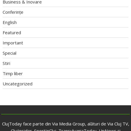
Business & Inovare
Conferințe
English
Featured
Important
Special
Stiri
Timp liber
Uncategorized
ClujToday face parte din Via Media Group, alături de Via Cluj TV,
ClujInsider, SportInCluj, TransylvaniaToday, UpNews și