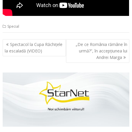
Special
Navigare
Spectacol la Cupa Răchițele
„De ce România rămâne în
în
la escaladă (VIDEO)
urmă?”, în accepţiunea lui
articole
Andrei Marga