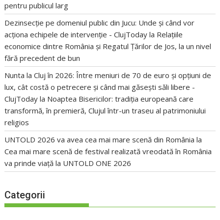
pentru publicul larg
Dezinsecție pe domeniul public din Jucu: Unde și când vor
acționa echipele de intervenție - ClujToday
la
Relațiile
economice dintre România și Regatul Țărilor de Jos, la un nivel
fără precedent de bun
Nunta la Cluj în 2026: Între meniuri de 70 de euro și opțiuni de
lux, cât costă o petrecere și când mai găsești săli libere -
ClujToday
la
Noaptea Bisericilor: tradiția europeană care
transformă, în premieră, Clujul într-un traseu al patrimoniului
religios
UNTOLD 2026 va avea cea mai mare scenă din România
la
Cea mai mare scenă de festival realizată vreodată în România
va prinde viață la UNTOLD ONE 2026
Categorii