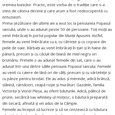
vremea bunicilor. Practic, este vorba de o tradiție care s-a
stins de câteva decenii și care acum a fost redescoperită cu
entuziasm.
Prima șezătoare din ultimii ani a avut loc la pensiunea Popasul
Iancului, unde s-au adunat peste 50 de persoane. Toți moții au
venit îmbrăcați în portul popular din Munții Apuseni. Astfel,
femeile au venit îmbrăcate cu ii, cu cătrințe și cu cojoace din
piele de oaie. Bărbații au venit îmbrăcați în ițari și în haine de
pănură, precum și cu căciuli din blană de miel negru ori
brumăriu. Primele s-au adunat femeile din sat, care s-au
adunat într-una dintre sălile pensiunii Popasul Iancului. Femeile
au venit cu caiere de lână ori de câlți, precum și cu vârtelnițe și
cu pânze pentru brodat. Ele au adus și merinde, adică brânză,
slănină, cârnăciori, ceapă roșie și murături. Gazdele, familia
Victorița și Viorel Pleșa, au oferit băuturile. Adică, pălincă de
prune, secărică sau whiskey-ul moțesc, o băutură preparată
din secară, afinată și vin adus de la Câmpie.
Femeile au început să lucreze și să se cinstească cu băutura