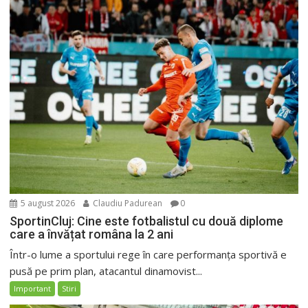
5 august 2026
Claudiu Padurean
0
SportinCluj: Cine este fotbalistul cu două diplome
care a învățat româna la 2 ani
Într-o lume a sportului rege în care performanța sportivă e
pusă pe prim plan, atacantul dinamovist...
Important
Stiri