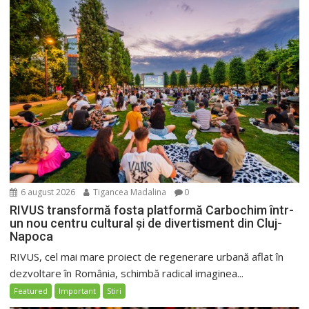
6 august 2026
Tigancea Madalina
0
RIVUS transformă fosta platformă Carbochim într-
un nou centru cultural și de divertisment din Cluj-
Napoca
RIVUS, cel mai mare proiect de regenerare urbană aflat în
dezvoltare în România, schimbă radical imaginea...
Featured
Important
Stiri