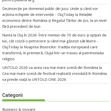
Dezinsecție pe domeniul public din Jucu: Unde și când vor
acționa echipele de intervenție - ClujToday
la
Relațiile
economice dintre România și Regatul Țărilor de Jos, la un nivel
fără precedent de bun
Nunta la Cluj în 2026: Între meniuri de 70 de euro și opțiuni de
lux, cât costă o petrecere și când mai găsești săli libere -
ClujToday
la
Noaptea Bisericilor: tradiția europeană care
transformă, în premieră, Clujul într-un traseu al patrimoniului
religios
UNTOLD 2026 va avea cea mai mare scenă din România
la
Cea mai mare scenă de festival realizată vreodată în România
va prinde viață la UNTOLD ONE 2026
Categorii
Business & Inovare