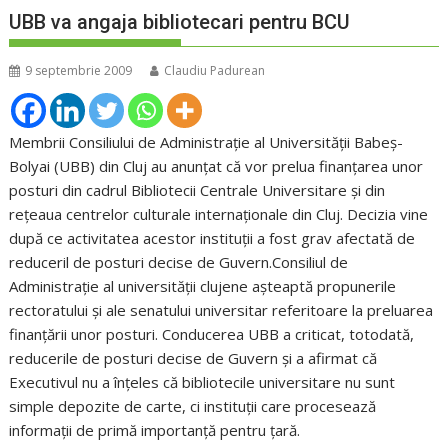
UBB va angaja bibliotecari pentru BCU
9 septembrie 2009
Claudiu Padurean
Membrii Consiliului de Administraţie al Universităţii Babeş-
Bolyai (UBB) din Cluj au anunţat că vor prelua finanţarea unor
posturi din cadrul Bibliotecii Centrale Universitare şi din
reţeaua centrelor culturale internaţionale din Cluj. Decizia vine
după ce activitatea acestor instituţii a fost grav afectată de
reduceril de posturi decise de Guvern.Consiliul de
Administraţie al universităţii clujene aşteaptă propunerile
rectoratului şi ale senatului universitar referitoare la preluarea
finanţării unor posturi. Conducerea UBB a criticat, totodată,
reducerile de posturi decise de Guvern şi a afirmat că
Executivul nu a înţeles că bibliotecile universitare nu sunt
simple depozite de carte, ci instituţii care procesează
informaţii de primă importanţă pentru ţară.