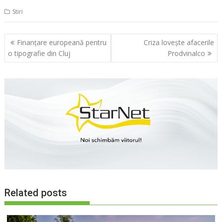
Stiri
Navigare
Finanţare europeană pentru
Criza loveşte afacerile
în
o tipografie din Cluj
Prodvinalco
articole
Related posts