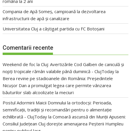
româna la 2 ani
Compania de Apă Someș, campioană la dezvoltarea
infrastructurii de apă și canalizare
Universitatea Cluj a câștigat partida cu FC Botoșani
Comentarii recente
Weekend de foc la Cluj: Avertizările Cod Galben de caniculă și
nopți tropicale rămân valabile până duminică - ClujToday
la
Berea revine pe stadioanele din România: Președintele
Nicușor Dan a promulgat legea care permite vânzarea
băuturilor slab alcoolizate la meciuri
Postul Adormirii Maicii Domnului la ortodocși: Perioada,
semnificații, tradiții și recomandări pentru o alimentație
echilibrată - ClujToday
la
Comoară ascunsă din Munții Apuseni:
Consiliul Județean Cluj dorește amenajarea Peșterii Humpleu
pentru publicul larg