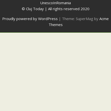
UnescoInRomania
© Cluj Today | All rights reserved 2020
Proudly powered by WordPress
|
Theme: SuperMag by
Acme
Themes