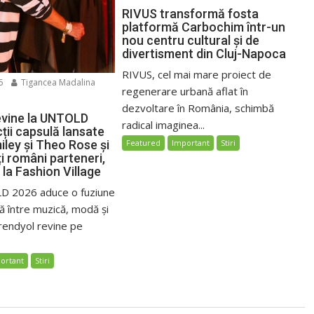
RIVUS transformă fosta
platformă Carbochim într-un
nou centru cultural și de
divertisment din Cluj-Napoca
RIVUS, cel mai mare proiect de
6
Tigancea Madalina
regenerare urbană aflat în
dezvoltare în România, schimbă
evine la UNTOLD
radical imaginea...
ții capsulă lansate
iley și Theo Rose și
Featured
Important
Stiri
i români parteneri,
 la Fashion Village
D 2026 aduce o fuziune
ă între muzică, modă și
rendyol revine pe
ortant
Stiri