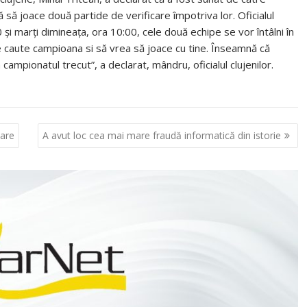
ă să joace două partide de verificare împotriva lor. Oficialul
0 şi marţi dimineaţa, ora 10:00, cele două echipe se vor întâlni în
e caute campioana si să vrea să joace cu tine. Înseamnă că
n campionatul trecut”, a declarat, mândru, oficialul clujenilor.
tare
A avut loc cea mai mare fraudă informatică din istorie