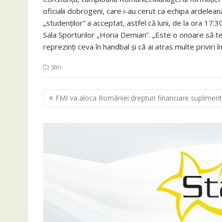
oficialii dobrogeni, care i-au cerut ca echipa ardelean
„studenţilor” a acceptat, astfel că luni, de la ora 17:3
Sala Sporturilor „Horia Demian”. „Este o onoare să t
reprezinţi ceva în handbal şi că ai atras multe priviri î
Stiri
Navigare
FMI va aloca României drepturi financiare suplimen
în
articole