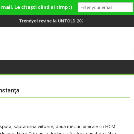
evine la UNTOLD 2026: Colecții capsulă lansate cu Gina, Smiley ș
Peste 100 000 de o
onstanţa
disputa, săptămâna viitoare, două meciuri amicale cu HCM
ujene, Mihai Tritean, a declarat că a fost sunat de către