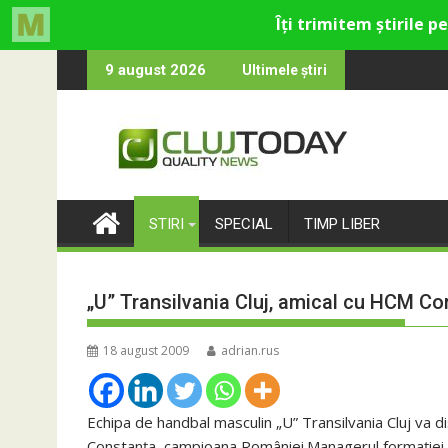
Skip
eco-catolică din Cluj
rmele care rămân: Almost Still
Trendyol r
9 august 2026
Ultimele știri
to
content
STIRI
SPECIAL
TIMP LIBER
„U” Transilvania Cluj, amical cu HCM C
18 august 2009
adrian.rus
Echipa de handbal masculin „U” Transilvania Cluj va 
Constanţa, campioana României.Managerul formaţiei cl