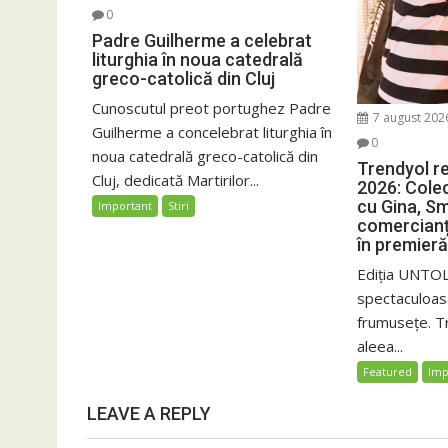
0
Padre Guilherme a celebrat
liturghia în noua catedrală
greco-catolică din Cluj
Cunoscutul preot portughez Padre
7 august 202
Guilherme a concelebrat liturghia în
0
noua catedrală greco-catolică din
Trendyol r
Cluj, dedicată Martirilor...
2026: Colec
cu Gina, Sm
Important
Stiri
comercianț
în premieră
Ediția UNTOL
spectaculoas
frumusețe. T
aleea...
Featured
Imp
LEAVE A REPLY