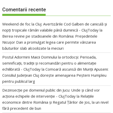
Comentarii recente
Weekend de foc la Cluj: Avertizările Cod Galben de caniculă și
nopți tropicale rămân valabile până duminică - ClujToday
la
Berea revine pe stadioanele din România: Președintele
Nicușor Dan a promulgat legea care permite vânzarea
băuturilor slab alcoolizate la meciuri
Postul Adormirii Maicii Domnului la ortodocși: Perioada,
semnificații, tradiții și recomandări pentru o alimentație
echilibrată - ClujToday
la
Comoară ascunsă din Munții Apuseni:
Consiliul Județean Cluj dorește amenajarea Peșterii Humpleu
pentru publicul larg
Dezinsecție pe domeniul public din Jucu: Unde și când vor
acționa echipele de intervenție - ClujToday
la
Relațiile
economice dintre România și Regatul Țărilor de Jos, la un nivel
fără precedent de bun