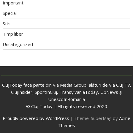
Important
Special
Stiri
Timp liber
Uncategorized
ClujToday face parte din Via Media Group, alături de Via Cluj TV,
ClujInsider, SportInCluj, TransylvaniaToday, UpNews și
UnescoInRomania
© Cluj Today | All rights reserved 2020
Proudly powered by WordPress
|
Theme: SuperMag by
Acme
Themes