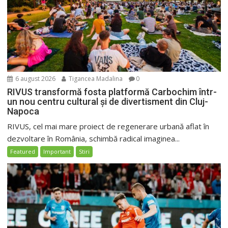
6 august 2026
Tigancea Madalina
0
RIVUS transformă fosta platformă Carbochim într-
un nou centru cultural și de divertisment din Cluj-
Napoca
RIVUS, cel mai mare proiect de regenerare urbană aflat în
dezvoltare în România, schimbă radical imaginea...
Featured
Important
Stiri