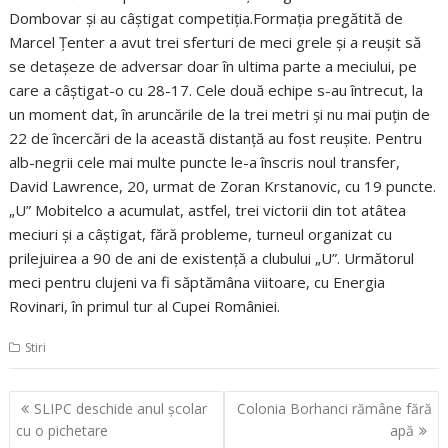
Dombovar şi au câştigat competiţia.Formaţia pregătită de
Marcel Ţenter a avut trei sferturi de meci grele şi a reuşit să
se detaşeze de adversar doar în ultima parte a meciului, pe
care a câştigat-o cu 28-17. Cele două echipe s-au întrecut, la
un moment dat, în aruncările de la trei metri şi nu mai puţin de
22 de încercări de la această distanţă au fost reuşite. Pentru
alb-negrii cele mai multe puncte le-a înscris noul transfer,
David Lawrence, 20, urmat de Zoran Krstanovic, cu 19 puncte.
„U” Mobitelco a acumulat, astfel, trei victorii din tot atâtea
meciuri şi a câştigat, fără probleme, turneul organizat cu
prilejuirea a 90 de ani de existenţă a clubului „U”. Următorul
meci pentru clujeni va fi săptămâna viitoare, cu Energia
Rovinari, în primul tur al Cupei României.
Stiri
Navigare
SLIPC deschide anul şcolar
Colonia Borhanci rămâne fără
în
cu o pichetare
apă