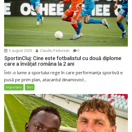
5 august 2026
Claudiu Padurean
0
SportinCluj: Cine este fotbalistul cu două diplome
care a învățat româna la 2 ani
Într-o lume a sportului rege în care performanța sportivă e
pusă pe prim plan, atacantul dinamovist...
Important
Stiri